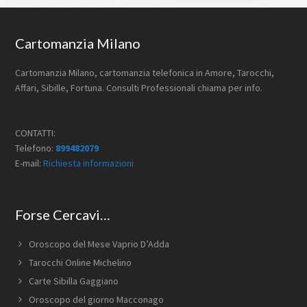
Footer
Cartomanzia Milano
Cartomanzia Milano, cartomanzia telefonica in Amore, Tarocchi,
Affari, Sibille, Fortuna. Consulti Professionali chiama per info.
CONTATTI:
Telefono:
899482079
E-mail:
Richiesta informazioni
Forse Cercavi…
Oroscopo del Mese Vaprio D’Adda
Tarocchi Online Michelino
Carte Sibilla Gaggiano
Oroscopo del giorno Macconago