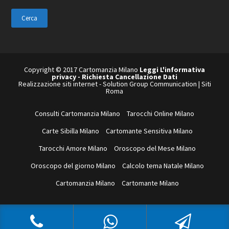
questo
sito
web
Copyright © 2017 Cartomanzia Milano
Leggi L'informativa
privacy
-
Richiesta Cancellazione Dati
Realizzazione siti internet
-
Solution Group Communication
|
Siti
Roma
Consulti Cartomanzia Milano
Tarocchi Online Milano
Carte Sibilla Milano
Cartomante Sensitiva Milano
Tarocchi Amore Milano
Oroscopo del Mese Milano
Oroscopo del giorno Milano
Calcolo tema Natale Milano
Cartomanzia Milano
Cartomante Milano