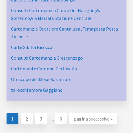
Consulti Cartomanzia Conca Del Naviglio​,Via
Solferino,Via Marsala​ Stazione Centrale
Cartomanzia Quartiere Cantalupa ​,Famagosta​ Porta
Ticinese
Carte Sibilla Bicocca
Consulti Cartomanzia Crescenzago
Cartomante Caronno Pertusella
Oroscopo del Mese Baranzate
tarocchi amore Gaggiano
Pagine
Pagina
Pagina
Pagina
Pagina
Vai
1
2
3
…
6
pagina successiva »
interim
alla
omesse