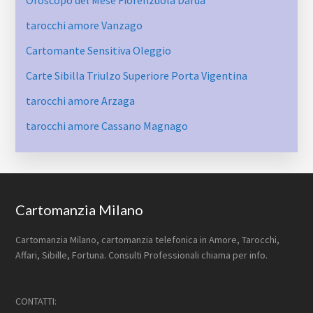
Oroscopo del Mese Fiorenzuola Darda
tarocchi amore Vanzago
Cartomante Sensitiva Oleggio
Carte Sibilla Triulzo Superiore Porta Vigentina
tarocchi amore Arzaga
tarocchi amore Cassano Magnago
Footer
Cartomanzia Milano
Cartomanzia Milano, cartomanzia telefonica in Amore, Tarocchi,
Affari, Sibille, Fortuna. Consulti Professionali chiama per info.
CONTATTI: