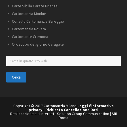
Carte Sibilla Carate Brianza
Cartomanzia Monluè
Consulti Cartomanzia Bareggio
Cartomanzia Novara
Cartomante Cremona
Oroscopo del giorno Carugate
Cerca
in
questo
sito
web
Copyright © 2017 Cartomanzia Milano
Leggi L'informativa
privacy
-
Richiesta Cancellazione Dati
Realizzazione siti internet
-
Solution Group Communication
|
Siti
Roma