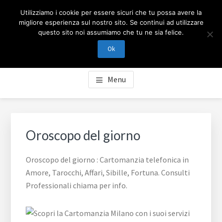
Passa
Passa
Skip
CARTOMANZIA MILANO
Utilizziamo i cookie per essere sicuri che tu possa avere la
al
al
to
migliore esperienza sul nostro sito. Se continui ad utilizzare
contenuto
piè
footer
questo sito noi assumiamo che tu ne sia felice.
Cartomanzia Milano, cartomanzia telefonica in Amore,
principale
di
navigation
Tarocchi, Affari, Sibille, Fortuna. Consulti Professionali
Ok
pagina
chiama per info.
Menu
Oroscopo del giorno
Oroscopo del giorno : Cartomanzia telefonica in
Amore, Tarocchi, Affari, Sibille, Fortuna. Consulti
Professionali chiama per info.