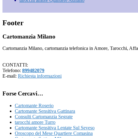
tarocchi amore Quartiere Adriano
Footer
Cartomanzia Milano
Cartomanzia Milano, cartomanzia telefonica in Amore, Tarocchi, Affari
CONTATTI:
Telefono:
899482079
E-mail:
Richiesta informazioni
Forse Cercavi…
Cartomante Roserio
Cartomante Sensitiva Gattinara
Consulti Cartomanzia Segrate
tarocchi amore Turro
Cartomante Sensitiva Lentate Sul Seveso
Oroscopo del Mese Quartiere Comasina