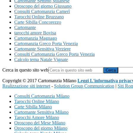
Cartomante Settimo Milanese
Oroscopo del giorno Giussano
Consulti Cartomanzia Camerì
Tarocchi Online Bruzzano
Carte Sibilla Concorezzo
Cartomante
tarocchi amore Bovisa
Cartomanzia Magnago
Cartomanzia Greco Porta Venezia
Cartomante Sensitiva Verziere
Consulti Cartomanzia Greco Porta Venezia
Calcolo tema Natale Vignate
Cerca in questo sito web
Copyright © 2017 Cartomanzia Milano
Leggi L'informativa privac
Realizzazione siti internet
-
Solution Group Communication
|
Siti Ro
Consulti Cartomanzia Milano
Tarocchi Online Milano
Carte Sibilla Milano
Cartomante Sensitiva Milano
Tarocchi Amore Milano
Oroscopo del Mese Milano
Oroscopo del giorno Milano