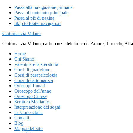
Passa alla navigazione primaria
Passa al contenuto principale
Passa al piè di pagina
Skip to footer navigation
Cartomanzia Milano
Cartomanzia Milano, cartomanzia telefonica in Amore, Tarocchi, Affari
Home
Chi Siamo
Valentina e la sua storia
Corsi di guarigione
Corsi di parapsicologia
Corsi di cartomanzia
Oroscopi Lunari
Oroscopo dell’anno
Oroscopo Cinese
Scrittura Medianica
Interpretazione dei sogni
Le Carte sibilla
Contatti
Blog
Mappa del Sito