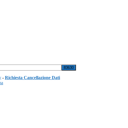
y
-
Richiesta Cancellazione Dati
ma