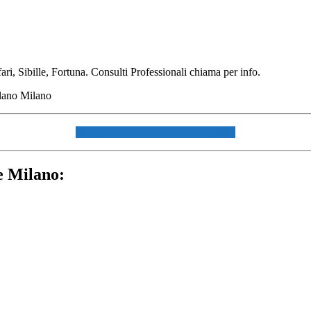
ri, Sibille, Fortuna. Consulti Professionali chiama per info.
☏ CHIAMACI AL 334940072 ☏
e Milano: