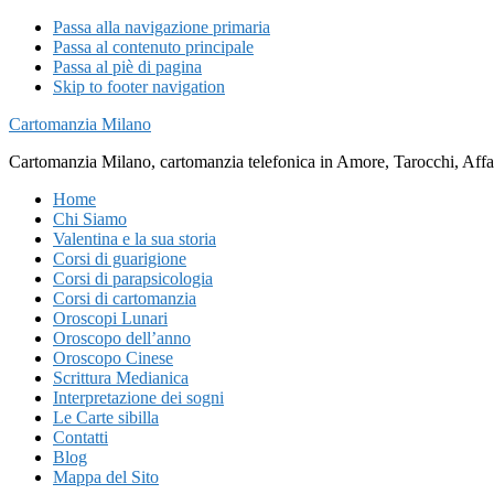
Passa alla navigazione primaria
Passa al contenuto principale
Passa al piè di pagina
Skip to footer navigation
Cartomanzia Milano
Cartomanzia Milano, cartomanzia telefonica in Amore, Tarocchi, Affari
Home
Chi Siamo
Valentina e la sua storia
Corsi di guarigione
Corsi di parapsicologia
Corsi di cartomanzia
Oroscopi Lunari
Oroscopo dell’anno
Oroscopo Cinese
Scrittura Medianica
Interpretazione dei sogni
Le Carte sibilla
Contatti
Blog
Mappa del Sito