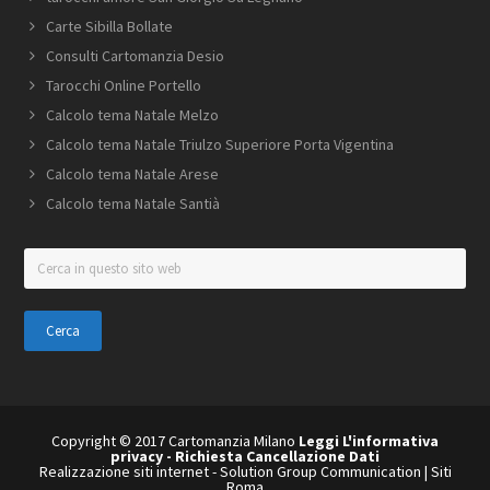
Carte Sibilla Bollate
Consulti Cartomanzia Desio
Tarocchi Online Portello
Calcolo tema Natale Melzo
Calcolo tema Natale Triulzo Superiore Porta Vigentina
Calcolo tema Natale Arese
Calcolo tema Natale Santià
Cerca
in
questo
sito
web
Copyright © 2017 Cartomanzia Milano
Leggi L'informativa
privacy
-
Richiesta Cancellazione Dati
Realizzazione siti internet
-
Solution Group Communication
|
Siti
Roma