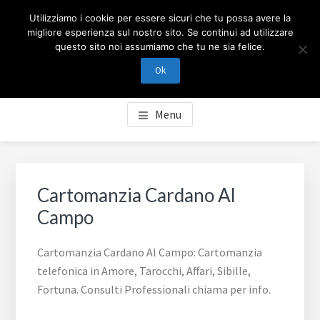
Passa
Passa
Skip
CARTOMANZIA MILANO
Utilizziamo i cookie per essere sicuri che tu possa avere la
al
al
to
migliore esperienza sul nostro sito. Se continui ad utilizzare
contenuto
piè
footer
questo sito noi assumiamo che tu ne sia felice.
Cartomanzia Milano, cartomanzia telefonica in Amore,
principale
di
navigation
Tarocchi, Affari, Sibille, Fortuna. Consulti Professionali
Ok
pagina
chiama per info.
Menu
Cartomanzia Cardano Al
Campo
Cartomanzia Cardano Al Campo: Cartomanzia
telefonica in Amore, Tarocchi, Affari, Sibille,
Fortuna. Consulti Professionali chiama per info.