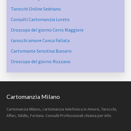
Tarocchi Online Sedriano
Consulti Cartomanzia Loreto
Oroscopo del giorno Cerro Maggiore
tarocchi amore Conca Fallata
Cartomante Sensitiva Bussero
Oroscopo del giorno Rozzano
Footer
Cartomanzia Milano
Cartomanzia Milano, cartomanzia telefonica in Amore, Tarocchi,
Affari, Sibille, Fortuna. Consulti Professionali chiama per info.