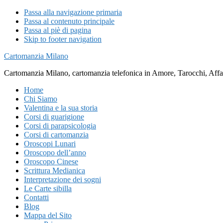
Passa alla navigazione primaria
Passa al contenuto principale
Passa al piè di pagina
Skip to footer navigation
Cartomanzia Milano
Cartomanzia Milano, cartomanzia telefonica in Amore, Tarocchi, Affari
Home
Chi Siamo
Valentina e la sua storia
Corsi di guarigione
Corsi di parapsicologia
Corsi di cartomanzia
Oroscopi Lunari
Oroscopo dell’anno
Oroscopo Cinese
Scrittura Medianica
Interpretazione dei sogni
Le Carte sibilla
Contatti
Blog
Mappa del Sito