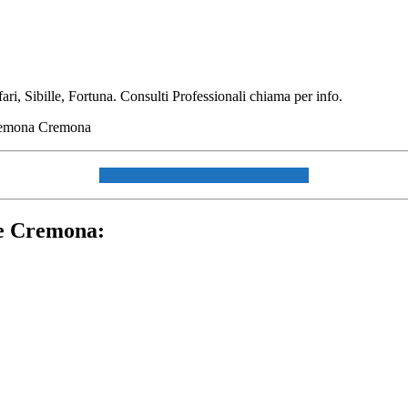
, Sibille, Fortuna. Consulti Professionali chiama per info.
☏ CHIAMACI AL 334940072 ☏
te Cremona: