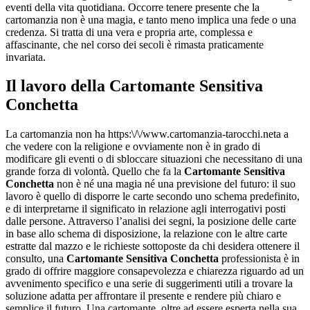
eventi della vita quotidiana. Occorre tenere presente che la
cartomanzia non è una magia, e tanto meno implica una fede o una
credenza. Si tratta di una vera e propria arte, complessa e
affascinante, che nel corso dei secoli è rimasta praticamente
invariata.
Il lavoro della
Cartomante Sensitiva
Conchetta
La cartomanzia non ha https:\/\/www.cartomanzia-tarocchi.neta a
che vedere con la religione e ovviamente non è in grado di
modificare gli eventi o di sbloccare situazioni che necessitano di una
grande forza di volontà. Quello che fa la
Cartomante Sensitiva
Conchetta
non è né una magia né una previsione del futuro: il suo
lavoro è quello di disporre le carte secondo uno schema predefinito,
e di interpretarne il significato in relazione agli interrogativi posti
dalle persone. Attraverso l’analisi dei segni, la posizione delle carte
in base allo schema di disposizione, la relazione con le altre carte
estratte dal mazzo e le richieste sottoposte da chi desidera ottenere il
consulto, una
Cartomante Sensitiva Conchetta
professionista è in
grado di offrire maggiore consapevolezza e chiarezza riguardo ad un
avvenimento specifico e una serie di suggerimenti utili a trovare la
soluzione adatta per affrontare il presente e rendere più chiaro e
semplice il futuro. Una cartomante, oltre ad essere esperta nella sua