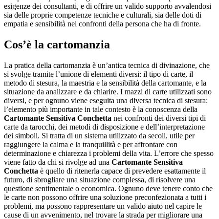
esigenze dei consultanti, e di offrire un valido supporto avvalendosi
sia delle proprie competenze tecniche e culturali, sia delle doti di
empatia e sensibilità nei confronti della persona che ha di fronte.
Cos’è la cartomanzia
La pratica della cartomanzia è un’antica tecnica di divinazione, che
si svolge tramite l’unione di elementi diversi: il tipo di carte, il
metodo di stesura, la maestria e la sensibilità della cartomante, e la
situazione da analizzare e da chiarire. I mazzi di carte utilizzati sono
diversi, e per ognuno viene eseguita una diversa tecnica di stesura:
l’elemento più importante in tale contesto è la conoscenza della
Cartomante Sensitiva Conchetta
nei confronti dei diversi tipi di
carte da tarocchi, dei metodi di disposizione e dell’interpretazione
dei simboli. Si tratta di un sistema utilizzato da secoli, utile per
raggiungere la calma e la tranquillità e per affrontare con
determinazione e chiarezza i problemi della vita. L’errore che spesso
viene fatto da chi si rivolge ad una
Cartomante Sensitiva
Conchetta
è quello di ritenerla capace di prevedere esattamente il
futuro, di sbrogliare una situazione complessa, di risolvere una
questione sentimentale o economica. Ognuno deve tenere conto che
le carte non possono offrire una soluzione preconfezionata a tutti i
problemi, ma possono rappresentare un valido aiuto nel capire le
cause di un avvenimento, nel trovare la strada per migliorare una