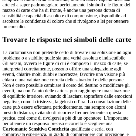
arte ed a saper padroneggiare perfettamente i simboli e le figure del
mazzo di carte che ha di fronte, è anche una persona dotata di
sensibilità e capacità di ascolto e di comprensione, disponibile ad
ascoltare le confidenze di coloro che si rivolgono a lei per ottenere
un consulto.
Trovare le risposte nei simboli delle carte
La cartomanzia non pretende certo di trovare una soluzione ad ogni
problema o a stabilire quale sia una verità assoluta e indiscutibile.
Gli arcani, ovvero le figure di cui è composto il mazzo di carte, se
interpretati correttamente, possono offrire una spiegazione agli
eventi, chiarire molti dubbi e incertezze, favorire una visione più
chiara e una valutazione corretta delle situazioni e delle persone.
Non è certo possibile cambiare il corso del destino o modificare gli
eventi, ma con l’aiuto delle carte si può raggiungere una situazione
di equilibrio interiore, evitando di lasciarsi sopraffare dalle emozioni
negative, come la tristezza, la gelosia o l’ira. La consultazione delle
carte può essere effettuata periodicamente, ma sempre con alcuni
mesi di distanza, evitando di ricorrere frequentemente a questa
pratica, così come di rivolgersi a più di un operatore. L’importante
per ottenere un responso preciso e corretto è scegliere una
Cartomante Sensitiva Conchetta
qualificata e seria, con
comprovata esperienza, in grado di comprendere con precisione le