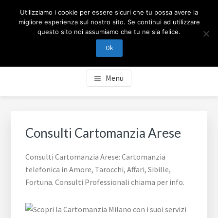
Passa
Passa
Skip
CARTOMANZIA MILANO
Utilizziamo i cookie per essere sicuri che tu possa avere la
al
al
to
migliore esperienza sul nostro sito. Se continui ad utilizzare
contenuto
piè
footer
questo sito noi assumiamo che tu ne sia felice.
Cartomanzia Milano, cartomanzia telefonica in Amore,
principale
di
navigation
Tarocchi, Affari, Sibille, Fortuna. Consulti Professionali
Ok
pagina
chiama per info.
Menu
Consulti Cartomanzia Arese
Consulti Cartomanzia Arese: Cartomanzia
telefonica in Amore, Tarocchi, Affari, Sibille,
Fortuna. Consulti Professionali chiama per info.