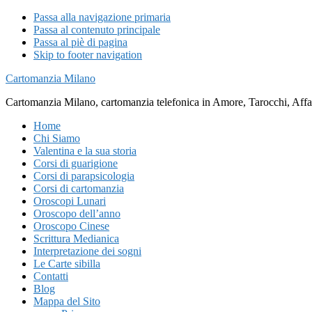
Passa alla navigazione primaria
Passa al contenuto principale
Passa al piè di pagina
Skip to footer navigation
Cartomanzia Milano
Cartomanzia Milano, cartomanzia telefonica in Amore, Tarocchi, Affari
Home
Chi Siamo
Valentina e la sua storia
Corsi di guarigione
Corsi di parapsicologia
Corsi di cartomanzia
Oroscopi Lunari
Oroscopo dell’anno
Oroscopo Cinese
Scrittura Medianica
Interpretazione dei sogni
Le Carte sibilla
Contatti
Blog
Mappa del Sito