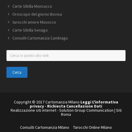
Carte Sibilla Moncucco
Oroscopo del giorno Bovisa
tarocchi amore Musocco
Carte Sibilla Senago
Consulti Cartomanzia Cambiago
Cerca
in
questo
sito
web
Copyright © 2017 Cartomanzia Milano
Leggi L'informativa
privacy
-
Richiesta Cancellazione Dati
Realizzazione siti internet
-
Solution Group Communication
|
Siti
Roma
Consulti Cartomanzia Milano
Tarocchi Online Milano