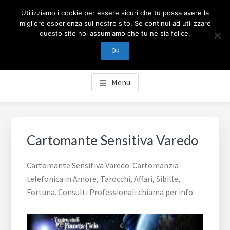
Passa
Passa
Skip
CARTOMANZIA MILANO
Utilizziamo i cookie per essere sicuri che tu possa avere la
al
al
to
migliore esperienza sul nostro sito. Se continui ad utilizzare
contenuto
piè
footer
questo sito noi assumiamo che tu ne sia felice.
Cartomanzia Milano, cartomanzia telefonica in Amore,
principale
di
navigation
Tarocchi, Affari, Sibille, Fortuna. Consulti Professionali
Ok
pagina
chiama per info.
Menu
Cartomante Sensitiva Varedo
Cartomante Sensitiva Varedo: Cartomanzia
telefonica in Amore, Tarocchi, Affari, Sibille,
Fortuna. Consulti Professionali chiama per info.