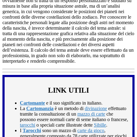
ovviamente non si tratta di un responso personalizzato e studiato su
misura in base alla propria situazione astrale, ma di un’analisi
generica, in cui vengono considerate le posizioni dei pianeti nei
confronti delle diverse costellazioni dello zodiaco. Per conoscere le
caratteristiche personali legate alla posizione degli astri nel momento
della nascita, è invece determinante il calcolo del tema astrale: si
tratta di una rappresentazione grafica relativa alla situazione del cielo
al momento della nascita, e più precisamente alla posizione dei
pianeti nei confronti delle costellazioni e dei diversi aspetti
dell’esistenza. Il calcolo del tema astrale deve essere effettuato da un
professionista, in grado non solo di elaborarlo, ma soprattutto di
interpretarlo e renderlo comprensibile.
LINK UTILI
Cartomante
e il suo significato in italiano.
La
Cartomanzia
è un metodo di
divinazione
effettuato
tramite la consultazione di un
mazzo di carte
che
possono essere normali carte di seme italiano o francese,
tarocchi
o speciali carte illustrate dette
Sibille
.
I
Tarocchi
sono un mazzo di
carte da gioco
,
generalmente composto da 78 carte utilizzate per giochi