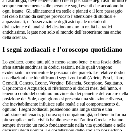
all’astrologia, deve tenere conto che la posizione degli astri influisce
sempre enormemente sulle persone e sugli eventi che accadono in
ogni istante. Gli allineamenti tra stelle e pianeti e il loro passaggio
nel cielo hanno da sempre provocato l’attenzione di studiosi e
appassionati, e l’osservazione degli astri quale metodo di
divinazione e di analisi del destino umano in realtà ha radici
antichissime, legate non solo al mondo dell’esoterismo ma anche
della scienza.
I segni zodiacali e l’oroscopo quotidiano
Lo zodiaco, come tutti più o meno sanno bene, è una fascia della
sfera astrale suddivisa in dodici sezioni, nelle quali vengono
evidenziati i movimenti e le posizioni dei pianeti. Le relative dodici
costellazioni che identificano i segni zodiacali (Ariete, Pesci, Toro,
Gemelli, Cancro, Leone, Vergine, Bilancia, Scorpione, Sagittario,
Capricorno e Acquario), si riferiscono ai dodici mesi dell’anno, e
tenendo conto del continuo movimento dei pianeti e del variare della
posizione del Sole, ogni giorno si presenta una situazione diversa,
che inevitabilmente influisce sulla realtà e sul comportamento di
ognuno. I segni zodiacali possiedono una lunga storia e una
tradizione millenaria, gli oroscopi compaiono già, sebbene in forma
più semplice, nella civiltà babilonese e nell’antica Grecia, e hanno
sempre rivestito un ruolo fondamentale nella vita quotidiana e nelle
decisioni degli uomini. Le costellazioni dello zodiaco possiedono