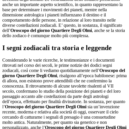
anche un importante aspetto scientifico, in quanto rappresentano la
base per determinare i movimenti dei pianeti, mentre nella
dimensione astrologica i pianeti influenzano il destino e il
comportamento delle persone, in relazione al loro transito nelle
diverse costellazioni zodiacali. E’ questo, in sostanza, il significato
dell’
Oroscopo del giorno Quartiere Degli Olmi
, anche se la storia
dello zodiaco è comunque molto più complessa.
I segni zodiacali tra storia e leggende
Considerando le varie ricerche, le testimonianze e i documenti
ritrovati nel corso dei secoli, le prime notizie dei dodici segni
zodiacali, così come li vediamo quotidianamente nell’
Oroscopo del
giorno Quartiere Degli Olmi
, risalgono all’epoca babilonese: prima
di allora, non esistono prove attendibili che ne confermino la
conoscenza. Il ritrovamento di alcune tavolette risalenti al VII
secolo, confermano lo studio della posizione dei pianeti e del loro
passaggio accanto alle costellazioni da parte degli astrologi
dell’epoca, effettuato per finalità divinatorie. In sostanza, per quanto
l’
Oroscopo del giorno Quartiere Degli Olmi
sia un’invenzione
recente, moderna e relativa alla società di oggi, osservare il cielo
cercando di catturarne i segnali di presagio è una consuetudine
molto antica. Naturalmente, per quanto sia generico e non
personalizzato, anche l’
Oroscopo del giorno Quartiere Degli Olmi