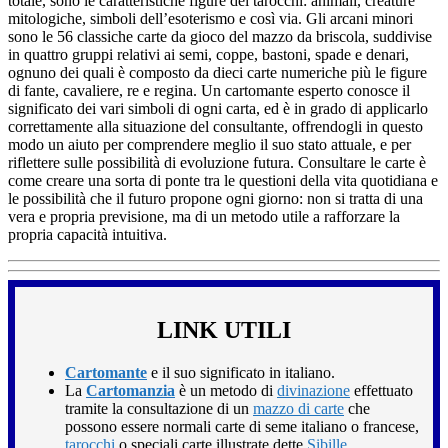
totale, sono le caratteristiche figure dei tarocchi: animali, creature
mitologiche, simboli dell’esoterismo e così via. Gli arcani minori
sono le 56 classiche carte da gioco del mazzo da briscola, suddivise
in quattro gruppi relativi ai semi, coppe, bastoni, spade e denari,
ognuno dei quali è composto da dieci carte numeriche più le figure
di fante, cavaliere, re e regina. Un cartomante esperto conosce il
significato dei vari simboli di ogni carta, ed è in grado di applicarlo
correttamente alla situazione del consultante, offrendogli in questo
modo un aiuto per comprendere meglio il suo stato attuale, e per
riflettere sulle possibilità di evoluzione futura. Consultare le carte è
come creare una sorta di ponte tra le questioni della vita quotidiana e
le possibilità che il futuro propone ogni giorno: non si tratta di una
vera e propria previsione, ma di un metodo utile a rafforzare la
propria capacità intuitiva.
LINK UTILI
Cartomante
e il suo significato in italiano.
La
Cartomanzia
è un metodo di
divinazione
effettuato
tramite la consultazione di un
mazzo di carte
che
possono essere normali carte di seme italiano o francese,
tarocchi
o speciali carte illustrate dette
Sibille
.