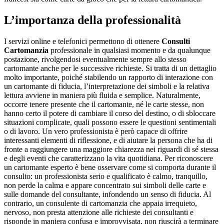
L’importanza della professionalità
I servizi online e telefonici permettono di ottenere
Consulti
Cartomanzia
professionale in qualsiasi momento e da qualunque
postazione, rivolgendosi eventualmente sempre allo stesso
cartomante anche per le successive richieste. Si tratta di un dettaglio
molto importante, poiché stabilendo un rapporto di interazione con
un cartomante di fiducia, l’interpretazione dei simboli e la relativa
lettura avviene in maniera più fluida e semplice. Naturalmente,
occorre tenere presente che il cartomante, né le carte stesse, non
hanno certo il potere di cambiare il corso del destino, o di sbloccare
situazioni complicate, quali possono essere le questioni sentimentali
o di lavoro. Un vero professionista è però capace di offrire
interessanti elementi di riflessione, e di aiutare la persona che ha di
fronte a raggiungere una maggiore chiarezza nei riguardi di sé stessa
e degli eventi che caratterizzano la vita quotidiana. Per riconoscere
un cartomante esperto è bene osservare come si comporta durante il
consulto: un professionista serio e qualificato è calmo, tranquillo,
non perde la calma e appare concentrato sui simboli delle carte e
sulle domande del consultante, infondendo un senso di fiducia. Al
contrario, un consulente di cartomanzia che appaia irrequieto,
nervoso, non presta attenzione alle richieste dei consultanti e
risponde in maniera confusa e improvvisata, non riuscirà a terminare