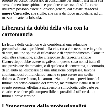
proprio percorso, necessario al consultante per addentrarsi nella sua
stessa dimensione spirituale e prendere coscienza di sé. Le carte
utilizzate possono essere di diverso genere, dai classici
tarocchi
amore Casoretto
, alle sibille, alle carte da gioco napoletane, ad un
mazzo di carte da briscola.
Liberarsi da dubbi della vita con la
cartomanzia
La lettura delle carte non è da considerarsi una soluzione
preconfezionata ai problemi della vita, cosa che nessuno è in grado
di dare, ma uno spunto di riflessione e di approfondimento. Come in
ogni altra situazione, anche il responso dei
tarocchi amore
Casoretto
potrebbe essere negativo: in questo caso non si tratta di
una previsione drammatica, o di qualcosa da temere ma, al contrario,
di un aiuto nel districarsi da una situazione complessa, talvolta
allontanandosi o rinunciando, anche se può essere una scelta
dolorosa. Come è noto, la cartomanzia non è una “previsione del
futuro” nel senso comune del termine, ma piuttosto l’analisi di un
evento presente, effettuata attraverso la simbologia delle carte per
chiarire e rendere più comprensibile le possibilità offerte da un
futuro a breve termine.
L’importanza della professionalità