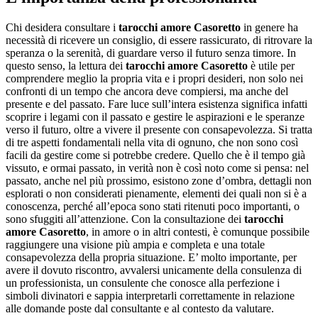
Chi desidera consultare i
tarocchi amore Casoretto
in genere ha
necessità di ricevere un consiglio, di essere rassicurato, di ritrovare la
speranza o la serenità, di guardare verso il futuro senza timore. In
questo senso, la lettura dei
tarocchi amore Casoretto
è utile per
comprendere meglio la propria vita e i propri desideri, non solo nei
confronti di un tempo che ancora deve compiersi, ma anche del
presente e del passato. Fare luce sull’intera esistenza significa infatti
scoprire i legami con il passato e gestire le aspirazioni e le speranze
verso il futuro, oltre a vivere il presente con consapevolezza. Si tratta
di tre aspetti fondamentali nella vita di ognuno, che non sono così
facili da gestire come si potrebbe credere. Quello che è il tempo già
vissuto, e ormai passato, in verità non è così noto come si pensa: nel
passato, anche nel più prossimo, esistono zone d’ombra, dettagli non
esplorati o non considerati pienamente, elementi dei quali non si è a
conoscenza, perché all’epoca sono stati ritenuti poco importanti, o
sono sfuggiti all’attenzione. Con la consultazione dei
tarocchi
amore Casoretto
, in amore o in altri contesti, è comunque possibile
raggiungere una visione più ampia e completa e una totale
consapevolezza della propria situazione. E’ molto importante, per
avere il dovuto riscontro, avvalersi unicamente della consulenza di
un professionista, un consulente che conosce alla perfezione i
simboli divinatori e sappia interpretarli correttamente in relazione
alle domande poste dal consultante e al contesto da valutare.