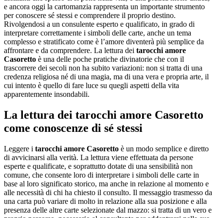
e ancora oggi la cartomanzia rappresenta un importante strumento
per conoscere sé stessi e comprendere il proprio destino.
Rivolgendosi a un consulente esperto e qualificato, in grado di
interpretare correttamente i simboli delle carte, anche un tema
complesso e stratificato come è l’amore diventerà più semplice da
affrontare e da comprendere. La lettura dei
tarocchi amore
Casoretto
è una delle poche pratiche divinatorie che con il
trascorrere dei secoli non ha subito variazioni: non si tratta di una
credenza religiosa né di una magia, ma di una vera e propria arte, il
cui intento è quello di fare luce su quegli aspetti della vita
apparentemente insondabili.
La lettura dei
tarocchi amore Casoretto
come conoscenze di sé stessi
Leggere i
tarocchi amore Casoretto
è un modo semplice e diretto
di avvicinarsi alla verità. La lettura viene effettuata da persone
esperte e qualificate, e soprattutto dotate di una sensibilità non
comune, che consente loro di interpretare i simboli delle carte in
base al loro significato storico, ma anche in relazione al momento e
alle necessità di chi ha chiesto il consulto. Il messaggio trasmesso da
una carta può variare di molto in relazione alla sua posizione e alla
presenza delle altre carte selezionate dal mazzo: si tratta di un vero e