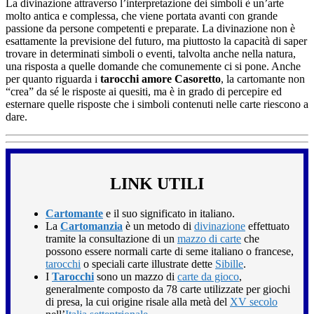
La divinazione attraverso l’interpretazione dei simboli è un’arte
molto antica e complessa, che viene portata avanti con grande
passione da persone competenti e preparate. La divinazione non è
esattamente la previsione del futuro, ma piuttosto la capacità di saper
trovare in determinati simboli o eventi, talvolta anche nella natura,
una risposta a quelle domande che comunemente ci si pone. Anche
per quanto riguarda i
tarocchi amore Casoretto
, la cartomante non
“crea” da sé le risposte ai quesiti, ma è in grado di percepire ed
esternare quelle risposte che i simboli contenuti nelle carte riescono a
dare.
LINK UTILI
Cartomante
e il suo significato in italiano.
La
Cartomanzia
è un metodo di
divinazione
effettuato
tramite la consultazione di un
mazzo di carte
che
possono essere normali carte di seme italiano o francese,
tarocchi
o speciali carte illustrate dette
Sibille
.
I
Tarocchi
sono un mazzo di
carte da gioco
,
generalmente composto da 78 carte utilizzate per giochi
di presa, la cui origine risale alla metà del
XV secolo