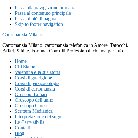
Passa alla navigazione primaria
Passa al contenuto principale
Passa al piè di pagina
Skip to footer navigation
Cartomanzia Milano
Cartomanzia Milano, cartomanzia telefonica in Amore, Tarocchi,
Affari, Sibille, Fortuna. Consulti Professionali chiama per info.
Home
Chi Siamo
Valentina e la sua storia
Corsi di guarigione
Corsi di parapsicologia
Corsi di cartomanzia
Oroscopi Lunari
Oroscopo dell’anno
Oroscopo Cinese
Scrittura Medianica
Interpretazione dei sogni
Le Carte sibilla
Contatti
Blog