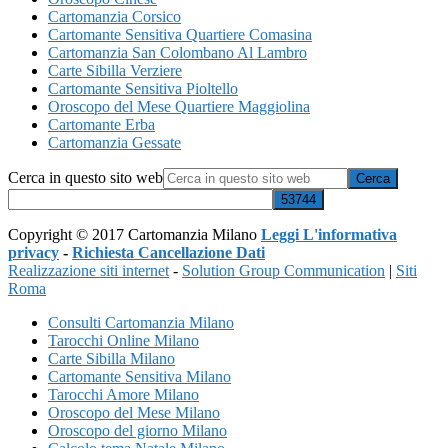
Cartomanzia Corsico
Cartomante Sensitiva Quartiere Comasina
Cartomanzia San Colombano Al Lambro
Carte Sibilla Verziere
Cartomante Sensitiva Pioltello
Oroscopo del Mese Quartiere Maggiolina
Cartomante Erba
Cartomanzia Gessate
Cerca in questo sito web
Copyright © 2017 Cartomanzia Milano
Leggi L'informativa
privacy
-
Richiesta Cancellazione Dati
Realizzazione siti internet
-
Solution Group Communication
|
Siti
Roma
Consulti Cartomanzia Milano
Tarocchi Online Milano
Carte Sibilla Milano
Cartomante Sensitiva Milano
Tarocchi Amore Milano
Oroscopo del Mese Milano
Oroscopo del giorno Milano