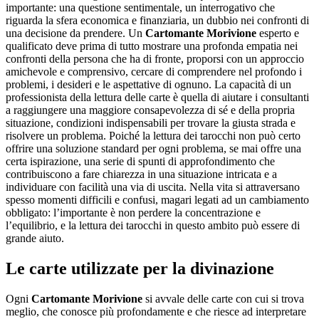
importante: una questione sentimentale, un interrogativo che
riguarda la sfera economica e finanziaria, un dubbio nei confronti di
una decisione da prendere. Un
Cartomante Morivione
esperto e
qualificato deve prima di tutto mostrare una profonda empatia nei
confronti della persona che ha di fronte, proporsi con un approccio
amichevole e comprensivo, cercare di comprendere nel profondo i
problemi, i desideri e le aspettative di ognuno. La capacità di un
professionista della lettura delle carte è quella di aiutare i consultanti
a raggiungere una maggiore consapevolezza di sé e della propria
situazione, condizioni indispensabili per trovare la giusta strada e
risolvere un problema. Poiché la lettura dei tarocchi non può certo
offrire una soluzione standard per ogni problema, se mai offre una
certa ispirazione, una serie di spunti di approfondimento che
contribuiscono a fare chiarezza in una situazione intricata e a
individuare con facilità una via di uscita. Nella vita si attraversano
spesso momenti difficili e confusi, magari legati ad un cambiamento
obbligato: l’importante è non perdere la concentrazione e
l’equilibrio, e la lettura dei tarocchi in questo ambito può essere di
grande aiuto.
Le carte utilizzate per la divinazione
Ogni
Cartomante Morivione
si avvale delle carte con cui si trova
meglio, che conosce più profondamente e che riesce ad interpretare