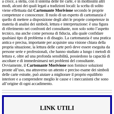
a croce, a stella, con il sistema delle tre carte, e in moltissimi altri
modi, alcuni dei quali legati a tradizioni locali: la scelta di solito
viene effettuata dal
Cartomante Morivione
secondo le proprie
competenze e conoscenze. Il ruolo di un esperto di cartomanzia è
quello di mettere a disposizione degli altri le proprie competenze in
materia di analisi dei simboli, lettura e interpretazione: è una figura
di riferimento nei confronti del consultante, non solo sotto l’aspetto
tecnico, ma anche come persona di fiducia, alla quale confidare
qualsiasi tipo di problema o di disagio. La cartomanzia è una pratica
antica e precisa, importante per acquisire una visione chiara della
propria situazione, la lettura delle carte però deve essere eseguita da
persone serie e professionali, che hanno studiato a lungo i metodi di
lettura e, oltre ad una profonda sensibilità, possiedono la capacità di
ascoltare e di immedesimarsi nei problemi del consultante.
Ovviamente, il
Cartomante Morivione
non fornisce soluzioni
pronte all’uso, ma attraverso un attento e preciso esame dei simboli
delle carte estratte, può aiutare a migliorare il proprio equilibrio
interiore e a comprendere meglio le cause e i meccanismi che sono
all’origine di ogni accadimento.
LINK UTILI