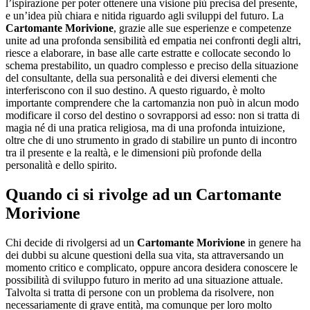
l’ispirazione per poter ottenere una visione più precisa del presente,
e un’idea più chiara e nitida riguardo agli sviluppi del futuro. La
Cartomante Morivione
, grazie alle sue esperienze e competenze
unite ad una profonda sensibilità ed empatia nei confronti degli altri,
riesce a elaborare, in base alle carte estratte e collocate secondo lo
schema prestabilito, un quadro complesso e preciso della situazione
del consultante, della sua personalità e dei diversi elementi che
interferiscono con il suo destino. A questo riguardo, è molto
importante comprendere che la cartomanzia non può in alcun modo
modificare il corso del destino o sovrapporsi ad esso: non si tratta di
magia né di una pratica religiosa, ma di una profonda intuizione,
oltre che di uno strumento in grado di stabilire un punto di incontro
tra il presente e la realtà, e le dimensioni più profonde della
personalità e dello spirito.
Quando ci si rivolge ad un
Cartomante
Morivione
Chi decide di rivolgersi ad un
Cartomante Morivione
in genere ha
dei dubbi su alcune questioni della sua vita, sta attraversando un
momento critico e complicato, oppure ancora desidera conoscere le
possibilità di sviluppo futuro in merito ad una situazione attuale.
Talvolta si tratta di persone con un problema da risolvere, non
necessariamente di grave entità, ma comunque per loro molto