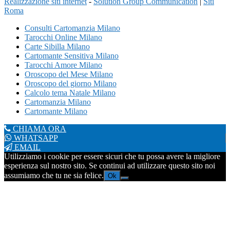
Realizzazione siti internet
-
Solution Group Communication
|
Siti
Roma
Consulti Cartomanzia Milano
Tarocchi Online Milano
Carte Sibilla Milano
Cartomante Sensitiva Milano
Tarocchi Amore Milano
Oroscopo del Mese Milano
Oroscopo del giorno Milano
Calcolo tema Natale Milano
Cartomanzia Milano
Cartomante Milano
CHIAMA ORA
WHATSAPP
EMAIL
Utilizziamo i cookie per essere sicuri che tu possa avere la migliore
esperienza sul nostro sito. Se continui ad utilizzare questo sito noi
assumiamo che tu ne sia felice.
Ok