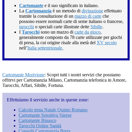
Cartomante
e il suo significato in italiano.
La
Cartomanzia
è un metodo di
divinazione
effettuato
tramite la consultazione di un
mazzo di carte
che
possono essere normali carte di seme italiano o francese,
tarocchi
o speciali carte illustrate dette
Sibille
.
I
Tarocchi
sono un mazzo di
carte da gioco
,
generalmente composto da 78 carte utilizzate per giochi
di presa, la cui origine risale alla metà del
XV secolo
nell’
Italia settentrionale.
Cartomante Morivione
: Scopri tutti i nostri servizi che possiamo
offrirvi per Cartomanzia Milano, Cartomanzia telefonica in Amore,
Tarocchi, Affari, Sibille, Fortuna.
Effettuiamo il servizio anche in queste zone:
Calcolo tema Natale Quinto Romano
Cartomante Sensitiva Varese
Cartomante Binasco
Tarocchi Online Santià
Consulti Cartomanzia Brera