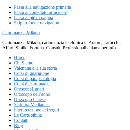
Passa alla navigazione primaria
Passa al contenuto principale
Passa al piè di pagina
Skip to footer navigation
Cartomanzia Milano
Cartomanzia Milano, cartomanzia telefonica in Amore, Tarocchi,
Affari, Sibille, Fortuna. Consulti Professionali chiama per info.
Home
Chi Siamo
Valentina e la sua storia
Corsi di guarigione
Corsi di parapsicologia
Corsi di cartomanzia
Oroscopi Lunari
Oroscopo dell’anno
Oroscopo Cinese
Scrittura Medianica
Interpretazione dei sogni
Le Carte sibilla
Contatti
Blog