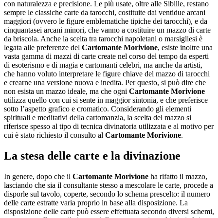
con naturalezza e precisione. Le più usate, oltre alle Sibille, restano
sempre le classiche carte da tarocchi, costituite dai ventidue arcani
maggiori (ovvero le figure emblematiche tipiche dei tarocchi), e da
cinquantasei arcani minori, che vanno a costituire un mazzo di carte
da briscola. Anche la scelta tra tarocchi napoletani o marsigliesi è
legata alle preferenze del
Cartomante Morivione
, esiste inoltre una
vasta gamma di mazzi di carte create nel corso del tempo da esperti
di esoterismo e di magia e cartomanti celebri, ma anche da artisti,
che hanno voluto interpretare le figure chiave del mazzo di tarocchi
e crearne una versione nuova e inedita. Per questo, si può dire che
non esista un mazzo ideale, ma che ogni
Cartomante Morivione
utilizza quello con cui si sente in maggior sintonia, e che preferisce
sotto l’aspetto grafico e cromatico. Considerando gli elementi
spirituali e meditativi della cartomanzia, la scelta del mazzo si
riferisce spesso al tipo di tecnica divinatoria utilizzata e al motivo per
cui è stato richiesto il consulto al
Cartomante Morivione
.
La stesa delle carte e la divinazione
In genere, dopo che il
Cartomante Morivione
ha rifatto il mazzo,
lasciando che sia il consultante stesso a mescolare le carte, procede a
disporle sul tavolo, coperte, secondo lo schema prescelto: il numero
delle carte estratte varia proprio in base alla disposizione. La
disposizione delle carte può essere effettuata secondo diversi schemi,