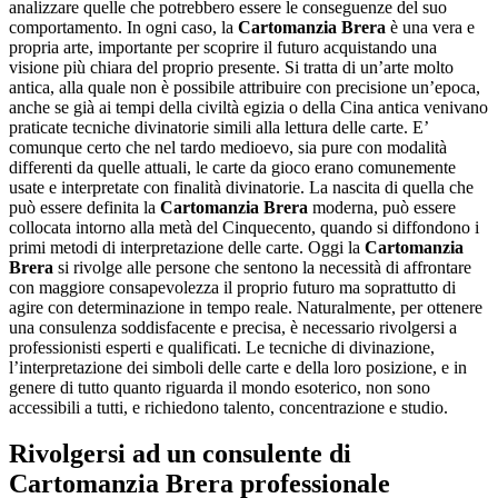
analizzare quelle che potrebbero essere le conseguenze del suo
comportamento. In ogni caso, la
Cartomanzia Brera
è una vera e
propria arte, importante per scoprire il futuro acquistando una
visione più chiara del proprio presente. Si tratta di un’arte molto
antica, alla quale non è possibile attribuire con precisione un’epoca,
anche se già ai tempi della civiltà egizia o della Cina antica venivano
praticate tecniche divinatorie simili alla lettura delle carte. E’
comunque certo che nel tardo medioevo, sia pure con modalità
differenti da quelle attuali, le carte da gioco erano comunemente
usate e interpretate con finalità divinatorie. La nascita di quella che
può essere definita la
Cartomanzia Brera
moderna, può essere
collocata intorno alla metà del Cinquecento, quando si diffondono i
primi metodi di interpretazione delle carte. Oggi la
Cartomanzia
Brera
si rivolge alle persone che sentono la necessità di affrontare
con maggiore consapevolezza il proprio futuro ma soprattutto di
agire con determinazione in tempo reale. Naturalmente, per ottenere
una consulenza soddisfacente e precisa, è necessario rivolgersi a
professionisti esperti e qualificati. Le tecniche di divinazione,
l’interpretazione dei simboli delle carte e della loro posizione, e in
genere di tutto quanto riguarda il mondo esoterico, non sono
accessibili a tutti, e richiedono talento, concentrazione e studio.
Rivolgersi ad un consulente di
Cartomanzia Brera
professionale