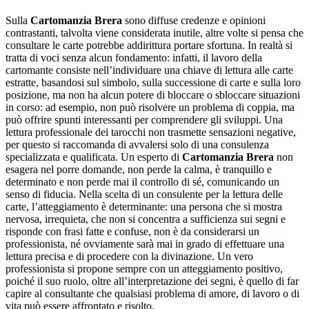
Sulla
Cartomanzia Brera
sono diffuse credenze e opinioni
contrastanti, talvolta viene considerata inutile, altre volte si pensa che
consultare le carte potrebbe addirittura portare sfortuna. In realtà si
tratta di voci senza alcun fondamento: infatti, il lavoro della
cartomante consiste nell’individuare una chiave di lettura alle carte
estratte, basandosi sul simbolo, sulla successione di carte e sulla loro
posizione, ma non ha alcun potere di bloccare o sbloccare situazioni
in corso: ad esempio, non può risolvere un problema di coppia, ma
può offrire spunti interessanti per comprendere gli sviluppi. Una
lettura professionale dei tarocchi non trasmette sensazioni negative,
per questo si raccomanda di avvalersi solo di una consulenza
specializzata e qualificata. Un esperto di
Cartomanzia Brera
non
esagera nel porre domande, non perde la calma, è tranquillo e
determinato e non perde mai il controllo di sé, comunicando un
senso di fiducia. Nella scelta di un consulente per la lettura delle
carte, l’atteggiamento è determinante: una persona che si mostra
nervosa, irrequieta, che non si concentra a sufficienza sui segni e
risponde con frasi fatte e confuse, non è da considerarsi un
professionista, né ovviamente sarà mai in grado di effettuare una
lettura precisa e di procedere con la divinazione. Un vero
professionista si propone sempre con un atteggiamento positivo,
poiché il suo ruolo, oltre all’interpretazione dei segni, è quello di far
capire al consultante che qualsiasi problema di amore, di lavoro o di
vita può essere affrontato e risolto.