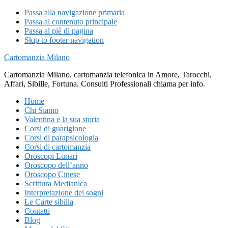
Passa alla navigazione primaria
Passa al contenuto principale
Passa al piè di pagina
Skip to footer navigation
Cartomanzia Milano
Cartomanzia Milano, cartomanzia telefonica in Amore, Tarocchi,
Affari, Sibille, Fortuna. Consulti Professionali chiama per info.
Home
Chi Siamo
Valentina e la sua storia
Corsi di guarigione
Corsi di parapsicologia
Corsi di cartomanzia
Oroscopi Lunari
Oroscopo dell’anno
Oroscopo Cinese
Scrittura Medianica
Interpretazione dei sogni
Le Carte sibilla
Contatti
Blog