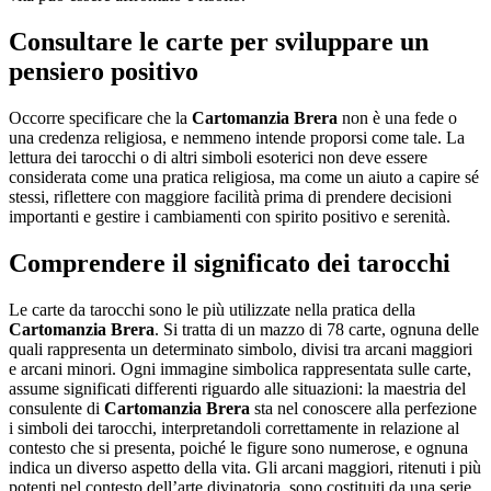
Consultare le carte per sviluppare un
pensiero positivo
Occorre specificare che la
Cartomanzia Brera
non è una fede o
una credenza religiosa, e nemmeno intende proporsi come tale. La
lettura dei tarocchi o di altri simboli esoterici non deve essere
considerata come una pratica religiosa, ma come un aiuto a capire sé
stessi, riflettere con maggiore facilità prima di prendere decisioni
importanti e gestire i cambiamenti con spirito positivo e serenità.
Comprendere il significato dei tarocchi
Le carte da tarocchi sono le più utilizzate nella pratica della
Cartomanzia Brera
. Si tratta di un mazzo di 78 carte, ognuna delle
quali rappresenta un determinato simbolo, divisi tra arcani maggiori
e arcani minori. Ogni immagine simbolica rappresentata sulle carte,
assume significati differenti riguardo alle situazioni: la maestria del
consulente di
Cartomanzia Brera
sta nel conoscere alla perfezione
i simboli dei tarocchi, interpretandoli correttamente in relazione al
contesto che si presenta, poiché le figure sono numerose, e ognuna
indica un diverso aspetto della vita. Gli arcani maggiori, ritenuti i più
potenti nel contesto dell’arte divinatoria, sono costituiti da una serie