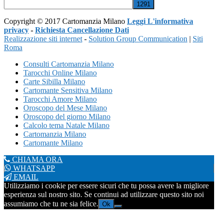
Copyright © 2017 Cartomanzia Milano
Leggi L'informativa
privacy
-
Richiesta Cancellazione Dati
Realizzazione siti internet
-
Solution Group Communication
|
Siti
Roma
Consulti Cartomanzia Milano
Tarocchi Online Milano
Carte Sibilla Milano
Cartomante Sensitiva Milano
Tarocchi Amore Milano
Oroscopo del Mese Milano
Oroscopo del giorno Milano
Calcolo tema Natale Milano
Cartomanzia Milano
Cartomante Milano
CHIAMA ORA
WHATSAPP
EMAIL
Utilizziamo i cookie per essere sicuri che tu possa avere la migliore
esperienza sul nostro sito. Se continui ad utilizzare questo sito noi
assumiamo che tu ne sia felice.
Ok