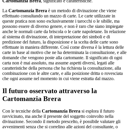
Cartomanzia Brera
, significato e caratteristiche.
La
Cartomanzia Brera
è un metodo di divinazione che viene
effettuato consultando un mazzo di carte. Le carte utilizzate in
queste pratica non sono esclusivamente i tarocchi o le sibille, ma
possono essere di diverso genere, e non è raro che siano impiegate
anche le normali carte da briscola o le carte napoletane. In relazione
al sistema di divinazione, di interpretazione dei simboli e di
predizione del futuro, la disposizione e la scelta delle carte sono
effettuate in maniera differente. Così come diversa è la lettura delle
carte in base al motivo che ne ha determinata la consultazione, e alle
domande che vengono poste alla cartomante. Il significato di ogni
carta non è mai assoluto, ma assume aspetti diversi, legati alle
caratteristiche della persona che ha richiesta la consultazione, alla
combinazione con le altre carte, e alla posizione dritta o rovesciata
che ogni assume nel momento in cui viene estratta dal mazzo.
Il futuro osservato attraverso la
Cartomanzia Brera
Con le tecniche della
Cartomanzia Brera
si esplora il futuro
ravvicinato, ma anche il presente del soggetto coinvolto nella
divinazione. Secondo il metodo prescelto, è possibile valutare gli
avvenimenti senza che si correlino alle azioni del consultante, o