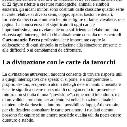
di 22 figure riferite a creature mitologiche, animali e simboli
esoterici, gli arcani minori sono costituiti dalle classiche quattro serie
di carte relative ai diversi semi, coppe, spade, bastoni e denari,
formate da dieci carte numeriche più le figure di fante, cavaliere, re e
regina. La conoscenza del significato di ogni carta è
importantissima, ma ovviamente non sufficiente ad elaborare una
risposta agli interrogativi di chi abitualmente consulta un esperto di
Cartomanzia Brera
professionale: è importante capire la
collocazione di ogni simbolo in relazione alla situazione presente e
alle difficoltà o ai cambiamenti da affrontare.
La divinazione con le carte da tarocchi
La divinazione attraverso i tarocchi consente di trovare risposte utili
a quegli interrogativi che spesso ci si pone, e a comprendere il
proprio destino, scoprendo alcuni dettagli determinanti. Consultare
le carte significa creare una sorta di collegamento tra presente e
futuro: non si tratta di una “previsione”, come molti intendono, ma
di un valido strumento per addentrarsi nella situazione attuale in
maniera tale da riuscire a intuirne i possibili sviluppi, Ad esempio,
per chi desidera consultare le carte per amore, i risultati ottenuti
possono far capire se un amore possiede qualità tali da poter essere
duraturo e stabile.