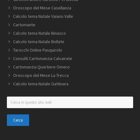
Oroscopo del Mese Casellanza
Calcolo tema Natale Vaiano Valle
Cartomante
Calcolo tema Natale Binasco
Calcolo tema Natale Bollate
Tarocchi Online Pasquirolo
Consulti Cartomanzia Calvairate
Cartomanzia Quartiere Omero
Oroscopo del Mese La Trecca
Calcolo tema Natale Gattinara
Cerca
in
questo
sito
web