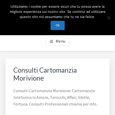
Passa
Passa
Skip
CARTOMANZIA MILANO
Utilizziamo i cookie per essere sicuri che tu possa avere la
al
al
to
migliore esperienza sul nostro sito. Se continui ad utilizzare
contenuto
piè
footer
questo sito noi assumiamo che tu ne sia felice.
Cartomanzia Milano, cartomanzia telefonica in Amore,
principale
di
navigation
Tarocchi, Affari, Sibille, Fortuna. Consulti Professionali
Ok
pagina
chiama per info.
Menu
Consulti Cartomanzia
Morivione
Consulti Cartomanzia Morivione: Cartomanzia
telefonica in Amore, Tarocchi, Affari, Sibille,
Fortuna. Consulti Professionali chiama per info.