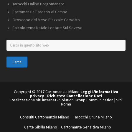
Tarocchi Online Borgomanero
Cartomanzia Cardano Al Campo
Oroscopo del Mese ​Piazzale ​Corvetto
Calcolo tema Natale Lentate Sul Seveso
Cerca
in
questo
sito
web
Copyright © 2017 Cartomanzia Milano
Leggi L'informativa
privacy
-
Richiesta Cancellazione Dati
Realizzazione siti internet
-
Solution Group Communication
|
Siti
Roma
Consulti Cartomanzia Milano
Tarocchi Online Milano
Carte Sibilla Milano
Cartomante Sensitiva Milano