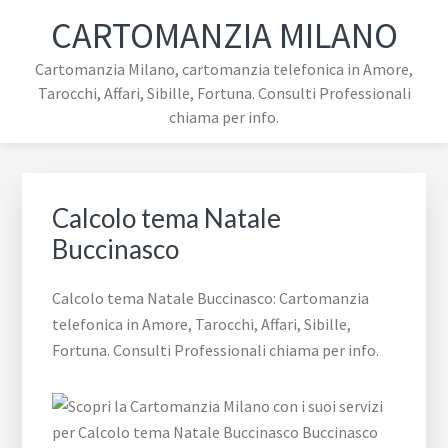
Passa
Passa
Passa
Skip
CARTOMANZIA MILANO
alla
al
al
to
navigazione
contenuto
piè
footer
Cartomanzia Milano, cartomanzia telefonica in Amore,
primaria
principale
di
navigation
Tarocchi, Affari, Sibille, Fortuna. Consulti Professionali
pagina
chiama per info.
Calcolo tema Natale
Buccinasco
Calcolo tema Natale Buccinasco: Cartomanzia
telefonica in Amore, Tarocchi, Affari, Sibille,
Fortuna. Consulti Professionali chiama per info.