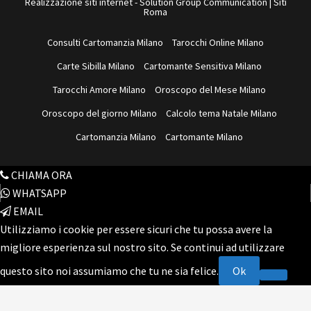
Realizzazione siti internet
-
Solution Group Communication
|
Siti
i
Roma
t
o
Consulti Cartomanzia Milano
Tarocchi Online Milano
w
Carte Sibilla Milano
Cartomante Sensitiva Milano
e
b
Tarocchi Amore Milano
Oroscopo del Mese Milano
Oroscopo del giorno Milano
Calcolo tema Natale Milano
Cartomanzia Milano
Cartomante Milano
CHIAMA ORA
WHATSAPP
EMAIL
Utilizziamo i cookie per essere sicuri che tu possa avere la
migliore esperienza sul nostro sito. Se continui ad utilizzare
questo sito noi assumiamo che tu ne sia felice.
Ok