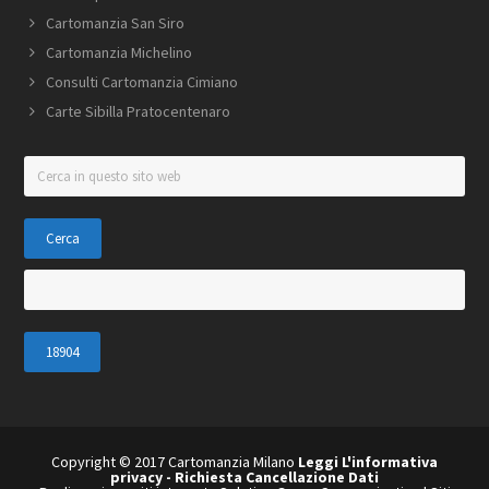
Cartomanzia San Siro
Cartomanzia Michelino
Consulti Cartomanzia Cimiano
Carte Sibilla Pratocentenaro
C
e
r
c
a
i
n
q
u
e
s
t
o
Copyright © 2017 Cartomanzia Milano
Leggi L'informativa
privacy
-
Richiesta Cancellazione Dati
s