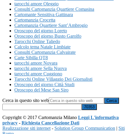
tarocchi amore Oleggio
Consulti Cartomanzia Quartiere Comasina
Cartomante Sensitiva Gattinara
Cartomanzia Crocetta
Cartomanzia Quartiere Sant’Ambrogio
Oroscopo del giorno Loreto
Oroscopo del giorno Busto Garolfo
Tarocchi Online Taliedo
Calcolo tema Natale Limbiate
Consulti Cartomanzia Calvairate
Carte Sibilla QT8
tarocchi amore Novara
tarocchi amore Sella Nuova
tarocchi amore Cuggiono
Tarocchi Online Villaggio Dei Giornalisti
Oroscopo del giorno Città Studi
Oroscopo del Mese San Siro
Cerca in questo sito web
Copyright © 2017 Cartomanzia Milano
Leggi L'informativa
privacy
-
Richiesta Cancellazione Dati
Realizzazione siti internet
-
Solution Group Communication
|
Siti
Roma