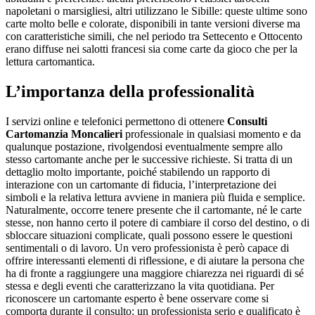
napoletani o marsigliesi, altri utilizzano le Sibille: queste ultime sono
carte molto belle e colorate, disponibili in tante versioni diverse ma
con caratteristiche simili, che nel periodo tra Settecento e Ottocento
erano diffuse nei salotti francesi sia come carte da gioco che per la
lettura cartomantica.
L’importanza della professionalità
I servizi online e telefonici permettono di ottenere
Consulti
Cartomanzia Moncalieri
professionale in qualsiasi momento e da
qualunque postazione, rivolgendosi eventualmente sempre allo
stesso cartomante anche per le successive richieste. Si tratta di un
dettaglio molto importante, poiché stabilendo un rapporto di
interazione con un cartomante di fiducia, l’interpretazione dei
simboli e la relativa lettura avviene in maniera più fluida e semplice.
Naturalmente, occorre tenere presente che il cartomante, né le carte
stesse, non hanno certo il potere di cambiare il corso del destino, o di
sbloccare situazioni complicate, quali possono essere le questioni
sentimentali o di lavoro. Un vero professionista è però capace di
offrire interessanti elementi di riflessione, e di aiutare la persona che
ha di fronte a raggiungere una maggiore chiarezza nei riguardi di sé
stessa e degli eventi che caratterizzano la vita quotidiana. Per
riconoscere un cartomante esperto è bene osservare come si
comporta durante il consulto: un professionista serio e qualificato è