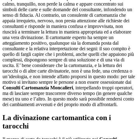
calmo, tranquillo, non perde la calma e appare concentrato sui
simboli delle carte e sulle domande del consultante, infondendo un
senso di fiducia. Al contrario, un consulente di cartomanzia che
appaia irrequieto, nervoso, non presta attenzione alle richieste dei
consultanti e risponde in maniera confusa e improvvisata, non
riuscirà a terminare la lettura in maniera appropriata ed a elaborare
una vera divinazione. Il cartomante esperto ha sempre un
atteggiamento positivo, qualunque sia la domanda posta dal
consultante e la relativa interpretazione dei segni: il suo compito è
quello di fargli capire che i problemi, anche quelli che appaiono più
complessi, dispongono sempre di una soluzione e di una via di
uscita. E’ bene considerare che la cartomanzia, e la lettura dei
tarocchi o di altre carte divinatorie, non è una fede, una credenza o
un’ideologia, e non intende affatto proporsi in questo modo: per tale
motivo si invitano sempre le persone a non essere ossessionate dai
Consulti Cartomanzia Moncalieri
, interpellando troppi operatori,
ma di lasciare sempre trascorrere diverso tempo (in genere qualche
mese) tra uno e l’altro. In questo modo sarà possibile rendersi conto
dei cambiamenti avvenuti e del proprio modo di affrontarli.
La divinazione cartomantica con i
tarocchi