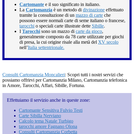
Cartomante
e il suo significato in italiano.
La
Cartomanzia
è un metodo di
divinazione
effettuato
tramite la consultazione di un
mazzo di carte
che
possono essere normali carte di seme italiano o francese,
tarocchi
o speciali carte illustrate dette
Sibille
.
I
Tarocchi
sono un mazzo di
carte da gioco
,
generalmente composto da 78 carte utilizzate per giochi
di presa, la cui origine risale alla metà del
XV secolo
nell’
Italia settentrionale.
Consulti Cartomanzia Moncalieri
: Scopri tutti i nostri servizi che
possiamo offrirvi per Cartomanzia Milano, Cartomanzia telefonica
in Amore, Tarocchi, Affari, Sibille, Fortuna.
Effettuiamo il servizio anche in queste zone:
Cartomante Sensitiva Fulvio Testi
Carte Sibilla Nerviano
Calcolo tema Natale Turbigo
tarocchi amore Fagnano Olona
Consulti Cartomanzia Corbetta