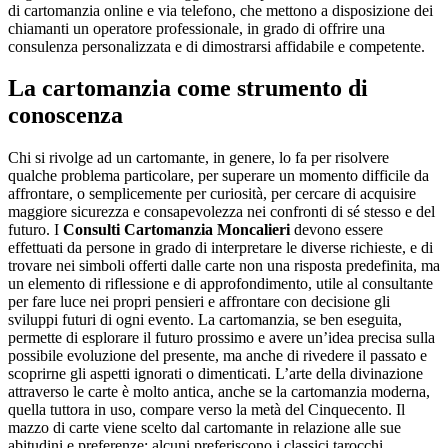
di cartomanzia online e via telefono, che mettono a disposizione dei
chiamanti un operatore professionale, in grado di offrire una
consulenza personalizzata e di dimostrarsi affidabile e competente.
La cartomanzia come strumento di
conoscenza
Chi si rivolge ad un cartomante, in genere, lo fa per risolvere
qualche problema particolare, per superare un momento difficile da
affrontare, o semplicemente per curiosità, per cercare di acquisire
maggiore sicurezza e consapevolezza nei confronti di sé stesso e del
futuro. I
Consulti Cartomanzia Moncalieri
devono essere
effettuati da persone in grado di interpretare le diverse richieste, e di
trovare nei simboli offerti dalle carte non una risposta predefinita, ma
un elemento di riflessione e di approfondimento, utile al consultante
per fare luce nei propri pensieri e affrontare con decisione gli
sviluppi futuri di ogni evento. La cartomanzia, se ben eseguita,
permette di esplorare il futuro prossimo e avere un’idea precisa sulla
possibile evoluzione del presente, ma anche di rivedere il passato e
scoprirne gli aspetti ignorati o dimenticati. L’arte della divinazione
attraverso le carte è molto antica, anche se la cartomanzia moderna,
quella tuttora in uso, compare verso la metà del Cinquecento. Il
mazzo di carte viene scelto dal cartomante in relazione alle sue
abitudini e preferenze: alcuni preferiscono i classici tarocchi