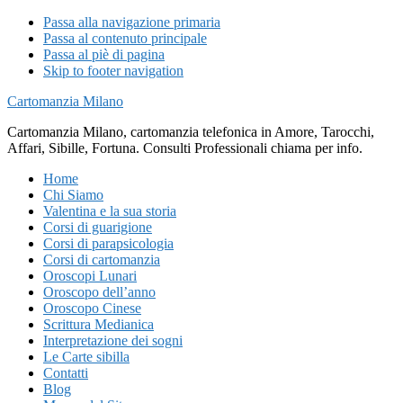
Passa alla navigazione primaria
Passa al contenuto principale
Passa al piè di pagina
Skip to footer navigation
Cartomanzia Milano
Cartomanzia Milano, cartomanzia telefonica in Amore, Tarocchi,
Affari, Sibille, Fortuna. Consulti Professionali chiama per info.
Home
Chi Siamo
Valentina e la sua storia
Corsi di guarigione
Corsi di parapsicologia
Corsi di cartomanzia
Oroscopi Lunari
Oroscopo dell’anno
Oroscopo Cinese
Scrittura Medianica
Interpretazione dei sogni
Le Carte sibilla
Contatti
Blog