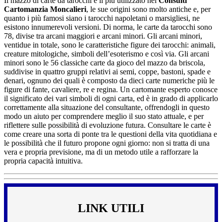
Il mazzo di carte da tarocchi è il più utilizzato nei
Consulti
Cartomanzia Moncalieri
, le sue origini sono molto antiche e, per
quanto i più famosi siano i tarocchi napoletani o marsigliesi, ne
esistono innumerevoli versioni. Di norma, le carte da tarocchi sono
78, divise tra arcani maggiori e arcani minori. Gli arcani minori,
ventidue in totale, sono le caratteristiche figure dei tarocchi: animali,
creature mitologiche, simboli dell’esoterismo e così via. Gli arcani
minori sono le 56 classiche carte da gioco del mazzo da briscola,
suddivise in quattro gruppi relativi ai semi, coppe, bastoni, spade e
denari, ognuno dei quali è composto da dieci carte numeriche più le
figure di fante, cavaliere, re e regina. Un cartomante esperto conosce
il significato dei vari simboli di ogni carta, ed è in grado di applicarlo
correttamente alla situazione del consultante, offrendogli in questo
modo un aiuto per comprendere meglio il suo stato attuale, e per
riflettere sulle possibilità di evoluzione futura. Consultare le carte è
come creare una sorta di ponte tra le questioni della vita quotidiana e
le possibilità che il futuro propone ogni giorno: non si tratta di una
vera e propria previsione, ma di un metodo utile a rafforzare la
propria capacità intuitiva.
LINK UTILI