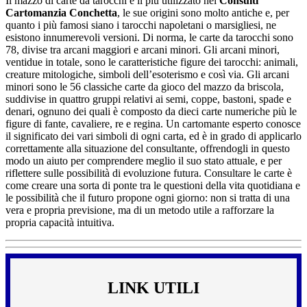
Il mazzo di carte da tarocchi è il più utilizzato nei
Consulti
Cartomanzia Conchetta
, le sue origini sono molto antiche e, per
quanto i più famosi siano i tarocchi napoletani o marsigliesi, ne
esistono innumerevoli versioni. Di norma, le carte da tarocchi sono
78, divise tra arcani maggiori e arcani minori. Gli arcani minori,
ventidue in totale, sono le caratteristiche figure dei tarocchi: animali,
creature mitologiche, simboli dell’esoterismo e così via. Gli arcani
minori sono le 56 classiche carte da gioco del mazzo da briscola,
suddivise in quattro gruppi relativi ai semi, coppe, bastoni, spade e
denari, ognuno dei quali è composto da dieci carte numeriche più le
figure di fante, cavaliere, re e regina. Un cartomante esperto conosce
il significato dei vari simboli di ogni carta, ed è in grado di applicarlo
correttamente alla situazione del consultante, offrendogli in questo
modo un aiuto per comprendere meglio il suo stato attuale, e per
riflettere sulle possibilità di evoluzione futura. Consultare le carte è
come creare una sorta di ponte tra le questioni della vita quotidiana e
le possibilità che il futuro propone ogni giorno: non si tratta di una
vera e propria previsione, ma di un metodo utile a rafforzare la
propria capacità intuitiva.
LINK UTILI