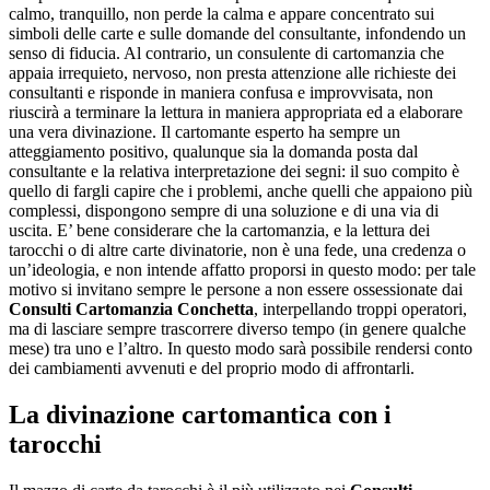
calmo, tranquillo, non perde la calma e appare concentrato sui
simboli delle carte e sulle domande del consultante, infondendo un
senso di fiducia. Al contrario, un consulente di cartomanzia che
appaia irrequieto, nervoso, non presta attenzione alle richieste dei
consultanti e risponde in maniera confusa e improvvisata, non
riuscirà a terminare la lettura in maniera appropriata ed a elaborare
una vera divinazione. Il cartomante esperto ha sempre un
atteggiamento positivo, qualunque sia la domanda posta dal
consultante e la relativa interpretazione dei segni: il suo compito è
quello di fargli capire che i problemi, anche quelli che appaiono più
complessi, dispongono sempre di una soluzione e di una via di
uscita. E’ bene considerare che la cartomanzia, e la lettura dei
tarocchi o di altre carte divinatorie, non è una fede, una credenza o
un’ideologia, e non intende affatto proporsi in questo modo: per tale
motivo si invitano sempre le persone a non essere ossessionate dai
Consulti Cartomanzia Conchetta
, interpellando troppi operatori,
ma di lasciare sempre trascorrere diverso tempo (in genere qualche
mese) tra uno e l’altro. In questo modo sarà possibile rendersi conto
dei cambiamenti avvenuti e del proprio modo di affrontarli.
La divinazione cartomantica con i
tarocchi