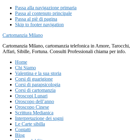
Passa alla navigazione primaria
Passa al contenuto principale
Passa al piè di pagina
Skip to footer navigation
Cartomanzia Milano
Cartomanzia Milano, cartomanzia telefonica in Amore, Tarocchi,
Affari, Sibille, Fortuna. Consulti Professionali chiama per info.
Home
Chi Siamo
Valentina e la sua storia
Corsi di guarigione
Corsi di parapsicologia
Corsi di cartomanzia
Oroscopi Lunari
Oroscopo dell’anno
Oroscopo Cinese
Scrittura Medianica
Interpretazione dei sogni
Le Carte sibilla
Contatti
Blog