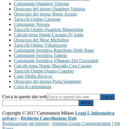
Cartomante Quartiere Valsesia
Oroscopo del giorno Quartiere Valsesia
Oroscopo del giorno Busto Arsizio
Tarocchi Online Carugate
Cartomante Novara
Tarocchi Online Quartiere Maggiolina
Calcolo tema Natale Cassano D’Adda
Oroscopo del Mese Michelino
Tarocchi Online Villapizzone
Cartomante Sensitiva Ronchetto Delle Rane
Cartomante Sensitiva Taliedo
Cartomante Sensitiva Villaggio Dei Giornalisti
Calcolo tema Natale Marcallo Con Casone
Tarocchi Online Quarto Cagnino
Carte Sibilla Bicocca
Oroscopo del giorno Porta Sempione
Corsi di cartomanzia
Cerca in questo sito web
Copyright © 2017 Cartomanzia Milano
Leggi L'informativa
privacy
-
Richiesta Cancellazione Dati
Realizzazione siti internet
-
Solution Group Communication
|
Siti
Roma