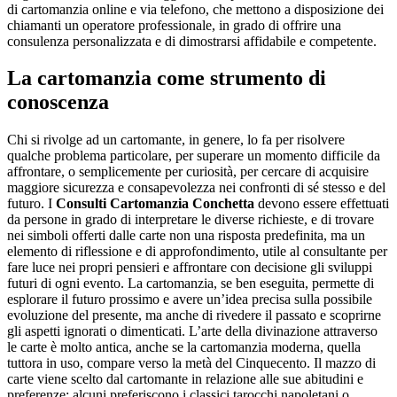
di cartomanzia online e via telefono, che mettono a disposizione dei
chiamanti un operatore professionale, in grado di offrire una
consulenza personalizzata e di dimostrarsi affidabile e competente.
La cartomanzia come strumento di
conoscenza
Chi si rivolge ad un cartomante, in genere, lo fa per risolvere
qualche problema particolare, per superare un momento difficile da
affrontare, o semplicemente per curiosità, per cercare di acquisire
maggiore sicurezza e consapevolezza nei confronti di sé stesso e del
futuro. I
Consulti Cartomanzia Conchetta
devono essere effettuati
da persone in grado di interpretare le diverse richieste, e di trovare
nei simboli offerti dalle carte non una risposta predefinita, ma un
elemento di riflessione e di approfondimento, utile al consultante per
fare luce nei propri pensieri e affrontare con decisione gli sviluppi
futuri di ogni evento. La cartomanzia, se ben eseguita, permette di
esplorare il futuro prossimo e avere un’idea precisa sulla possibile
evoluzione del presente, ma anche di rivedere il passato e scoprirne
gli aspetti ignorati o dimenticati. L’arte della divinazione attraverso
le carte è molto antica, anche se la cartomanzia moderna, quella
tuttora in uso, compare verso la metà del Cinquecento. Il mazzo di
carte viene scelto dal cartomante in relazione alle sue abitudini e
preferenze: alcuni preferiscono i classici tarocchi napoletani o