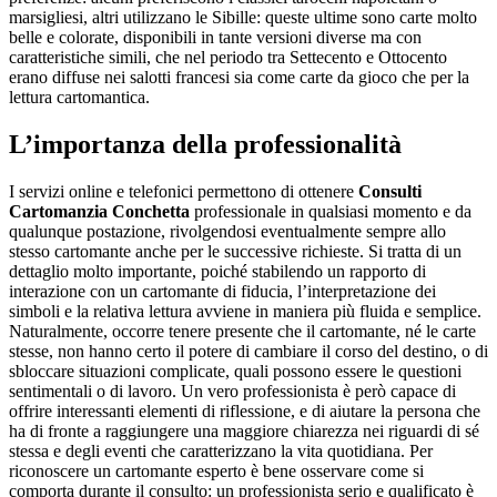
marsigliesi, altri utilizzano le Sibille: queste ultime sono carte molto
belle e colorate, disponibili in tante versioni diverse ma con
caratteristiche simili, che nel periodo tra Settecento e Ottocento
erano diffuse nei salotti francesi sia come carte da gioco che per la
lettura cartomantica.
L’importanza della professionalità
I servizi online e telefonici permettono di ottenere
Consulti
Cartomanzia Conchetta
professionale in qualsiasi momento e da
qualunque postazione, rivolgendosi eventualmente sempre allo
stesso cartomante anche per le successive richieste. Si tratta di un
dettaglio molto importante, poiché stabilendo un rapporto di
interazione con un cartomante di fiducia, l’interpretazione dei
simboli e la relativa lettura avviene in maniera più fluida e semplice.
Naturalmente, occorre tenere presente che il cartomante, né le carte
stesse, non hanno certo il potere di cambiare il corso del destino, o di
sbloccare situazioni complicate, quali possono essere le questioni
sentimentali o di lavoro. Un vero professionista è però capace di
offrire interessanti elementi di riflessione, e di aiutare la persona che
ha di fronte a raggiungere una maggiore chiarezza nei riguardi di sé
stessa e degli eventi che caratterizzano la vita quotidiana. Per
riconoscere un cartomante esperto è bene osservare come si
comporta durante il consulto: un professionista serio e qualificato è