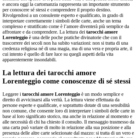
e ancora oggi la cartomanzia rappresenta un importante strumento
per conoscere sé stessi e comprendere il proprio destino.
Rivolgendosi a un consulente esperto e qualificato, in grado di
interpretare correttamente i simboli delle carte, anche un tema
complesso e stratificato come è l’amore diventerà più semplice da
affrontare e da comprendere. La lettura dei
tarocchi amore
Lorenteggio
è una delle poche pratiche divinatorie che con il
trascorrere dei secoli non ha subito variazioni: non si tratta di una
credenza religiosa né di una magia, ma di una vera e propria arte, il
cui intento è quello di fare luce su quegli aspetti della vita
apparentemente insondabili.
La lettura dei
tarocchi amore
Lorenteggio
come conoscenze di sé stessi
Leggere i
tarocchi amore Lorenteggio
è un modo semplice e
diretto di avvicinarsi alla verità. La lettura viene effettuata da
persone esperte e qualificate, e soprattutto dotate di una sensibilità
non comune, che consente loro di interpretare i simboli delle carte in
base al loro significato storico, ma anche in relazione al momento e
alle necessità di chi ha chiesto il consulto. Il messaggio trasmesso da
una carta può variare di molto in relazione alla sua posizione e alla
presenza delle altre carte selezionate dal mazzo: si tratta di un vero e