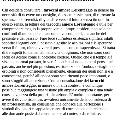
Chi desidera consultare i
tarocchi amore Lorenteggio
in genere ha
necessità di ricevere un consiglio, di essere rassicurato, di ritrovare la
speranza o la serenità, di guardare verso il futuro senza timore. In
questo senso, la lettura dei
tarocchi amore Lorenteggio
è utile per
comprendere meglio la propria vita e i propri desideri, non solo nei
confronti di un tempo che ancora deve compiersi, ma anche del
presente e del passato. Fare luce sull’intera esistenza significa infatti
scoprire i legami con il passato e gestire le aspirazioni e le speranze
verso il futuro, oltre a vivere il presente con consapevolezza. Si tratta
di tre aspetti fondamentali nella vita di ognuno, che non sono così
facili da gestire come si potrebbe credere. Quello che è il tempo già
vissuto, e ormai passato, in verità non è così noto come si pensa: nel
passato, anche nel più prossimo, esistono zone d’ombra, dettagli non
esplorati o non considerati pienamente, elementi dei quali non si è a
conoscenza, perché all’epoca sono stati ritenuti poco importanti, o
sono sfuggiti all’attenzione. Con la consultazione dei
tarocchi
amore Lorenteggio
, in amore o in altri contesti, è comunque
possibile raggiungere una visione più ampia e completa e una totale
consapevolezza della propria situazione. E’ molto importante, per
avere il dovuto riscontro, avvalersi unicamente della consulenza di
un professionista, un consulente che conosce alla perfezione i
simboli divinatori e sappia interpretarli correttamente in relazione
alle domande poste dal consultante e al contesto da valutare.