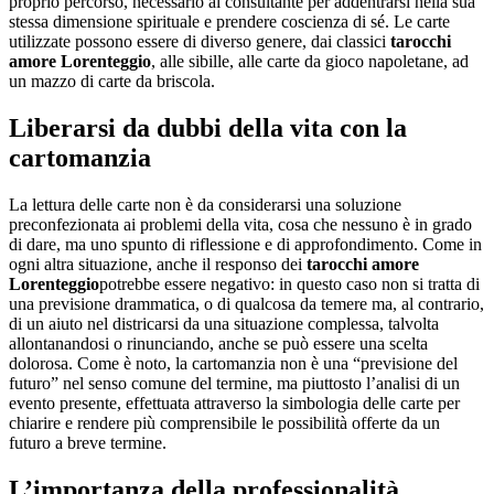
proprio percorso, necessario al consultante per addentrarsi nella sua
stessa dimensione spirituale e prendere coscienza di sé. Le carte
utilizzate possono essere di diverso genere, dai classici
tarocchi
amore Lorenteggio
, alle sibille, alle carte da gioco napoletane, ad
un mazzo di carte da briscola.
Liberarsi da dubbi della vita con la
cartomanzia
La lettura delle carte non è da considerarsi una soluzione
preconfezionata ai problemi della vita, cosa che nessuno è in grado
di dare, ma uno spunto di riflessione e di approfondimento. Come in
ogni altra situazione, anche il responso dei
tarocchi amore
Lorenteggio
potrebbe essere negativo: in questo caso non si tratta di
una previsione drammatica, o di qualcosa da temere ma, al contrario,
di un aiuto nel districarsi da una situazione complessa, talvolta
allontanandosi o rinunciando, anche se può essere una scelta
dolorosa. Come è noto, la cartomanzia non è una “previsione del
futuro” nel senso comune del termine, ma piuttosto l’analisi di un
evento presente, effettuata attraverso la simbologia delle carte per
chiarire e rendere più comprensibile le possibilità offerte da un
futuro a breve termine.
L’importanza della professionalità