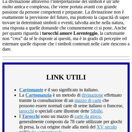
La divinazione attraverso l’interpretazione dei simboli è un’arte
molto antica e complessa, che viene portata avanti con grande
passione da persone competenti e preparate. La divinazione non è
esattamente la previsione del futuro, ma piuttosto la capacità di saper
trovare in determinati simboli o eventi, talvolta anche nella natura,
una risposta a quelle domande che comunemente ci si pone. Anche
per quanto riguarda i
tarocchi amore Lorenteggio
, la cartomante
non “crea” da sé le risposte ai quesiti, ma è in grado di percepire ed
esternare quelle risposte che i simboli contenuti nelle carte riescono a
dare.
LINK UTILI
Cartomante
e il suo significato in italiano.
La
Cartomanzia
è un metodo di
divinazione
effettuato
tramite la consultazione di un
mazzo di carte
che
possono essere normali carte di seme italiano o francese,
tarocchi
o speciali carte illustrate dette
Sibille
.
I
Tarocchi
sono un mazzo di
carte da gioco
,
generalmente composto da 78 carte utilizzate per giochi
di presa, la cui origine risale alla metà del
XV secolo