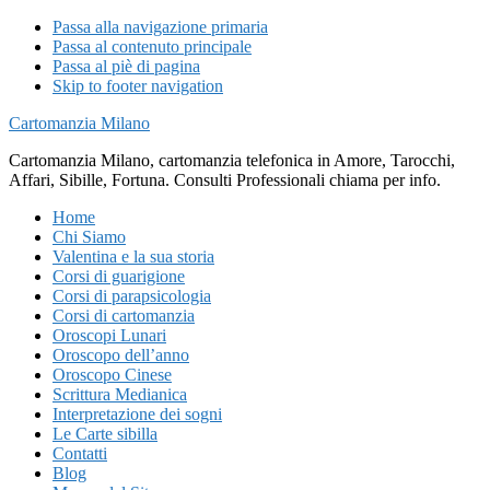
Passa alla navigazione primaria
Passa al contenuto principale
Passa al piè di pagina
Skip to footer navigation
Cartomanzia Milano
Cartomanzia Milano, cartomanzia telefonica in Amore, Tarocchi,
Affari, Sibille, Fortuna. Consulti Professionali chiama per info.
Home
Chi Siamo
Valentina e la sua storia
Corsi di guarigione
Corsi di parapsicologia
Corsi di cartomanzia
Oroscopi Lunari
Oroscopo dell’anno
Oroscopo Cinese
Scrittura Medianica
Interpretazione dei sogni
Le Carte sibilla
Contatti
Blog