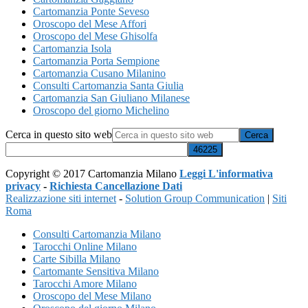
Cartomanzia Ponte Seveso
Oroscopo del Mese Affori
Oroscopo del Mese Ghisolfa
Cartomanzia Isola
Cartomanzia Porta Sempione
Cartomanzia Cusano Milanino
Consulti Cartomanzia Santa Giulia
Cartomanzia San Giuliano Milanese
Oroscopo del giorno Michelino
Cerca in questo sito web
Copyright © 2017 Cartomanzia Milano
Leggi L'informativa
privacy
-
Richiesta Cancellazione Dati
Realizzazione siti internet
-
Solution Group Communication
|
Siti
Roma
Consulti Cartomanzia Milano
Tarocchi Online Milano
Carte Sibilla Milano
Cartomante Sensitiva Milano
Tarocchi Amore Milano
Oroscopo del Mese Milano