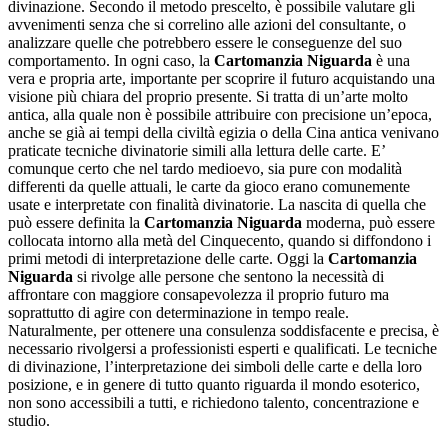
divinazione. Secondo il metodo prescelto, è possibile valutare gli
avvenimenti senza che si correlino alle azioni del consultante, o
analizzare quelle che potrebbero essere le conseguenze del suo
comportamento. In ogni caso, la
Cartomanzia Niguarda
è una
vera e propria arte, importante per scoprire il futuro acquistando una
visione più chiara del proprio presente. Si tratta di un’arte molto
antica, alla quale non è possibile attribuire con precisione un’epoca,
anche se già ai tempi della civiltà egizia o della Cina antica venivano
praticate tecniche divinatorie simili alla lettura delle carte. E’
comunque certo che nel tardo medioevo, sia pure con modalità
differenti da quelle attuali, le carte da gioco erano comunemente
usate e interpretate con finalità divinatorie. La nascita di quella che
può essere definita la
Cartomanzia Niguarda
moderna, può essere
collocata intorno alla metà del Cinquecento, quando si diffondono i
primi metodi di interpretazione delle carte. Oggi la
Cartomanzia
Niguarda
si rivolge alle persone che sentono la necessità di
affrontare con maggiore consapevolezza il proprio futuro ma
soprattutto di agire con determinazione in tempo reale.
Naturalmente, per ottenere una consulenza soddisfacente e precisa, è
necessario rivolgersi a professionisti esperti e qualificati. Le tecniche
di divinazione, l’interpretazione dei simboli delle carte e della loro
posizione, e in genere di tutto quanto riguarda il mondo esoterico,
non sono accessibili a tutti, e richiedono talento, concentrazione e
studio.