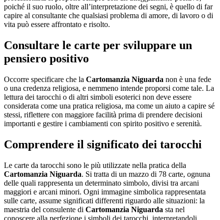
poiché il suo ruolo, oltre all’interpretazione dei segni, è quello di far
capire al consultante che qualsiasi problema di amore, di lavoro o di
vita può essere affrontato e risolto.
Consultare le carte per sviluppare un
pensiero positivo
Occorre specificare che la
Cartomanzia Niguarda
non è una fede
o una credenza religiosa, e nemmeno intende proporsi come tale. La
lettura dei tarocchi o di altri simboli esoterici non deve essere
considerata come una pratica religiosa, ma come un aiuto a capire sé
stessi, riflettere con maggiore facilità prima di prendere decisioni
importanti e gestire i cambiamenti con spirito positivo e serenità.
Comprendere il significato dei tarocchi
Le carte da tarocchi sono le più utilizzate nella pratica della
Cartomanzia Niguarda
. Si tratta di un mazzo di 78 carte, ognuna
delle quali rappresenta un determinato simbolo, divisi tra arcani
maggiori e arcani minori. Ogni immagine simbolica rappresentata
sulle carte, assume significati differenti riguardo alle situazioni: la
maestria del consulente di
Cartomanzia Niguarda
sta nel
conoscere alla perfezione i simboli dei tarocchi, interpretandoli