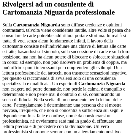
Rivolgersi ad un consulente di
Cartomanzia Niguarda
professionale
Sulla
Cartomanzia Niguarda
sono diffuse credenze e opinioni
contrastanti, talvolta viene considerata inutile, altre volte si pensa che
consultare le carte potrebbe addirittura portare sfortuna. In realtà si
tratta di voci senza alcun fondamento: infatti, il lavoro della
cartomante consiste nell’individuare una chiave di lettura alle carte
estratte, basandosi sul simbolo, sulla successione di carte e sulla loro
posizione, ma non ha alcun potere di bloccare o sbloccare situazioni
in corso: ad esempio, non può risolvere un problema di coppia, ma
può offrire spunti interessanti per comprendere gli sviluppi. Una
lettura professionale dei tarocchi non trasmette sensazioni negative,
per questo si raccomanda di avvalersi solo di una consulenza
specializzata e qualificata. Un esperto di
Cartomanzia Niguarda
non esagera nel porre domande, non perde la calma, è tranquillo e
determinato e non perde mai il controllo di sé, comunicando un
senso di fiducia. Nella scelta di un consulente per la lettura delle
carte, l’atteggiamento è determinante: una persona che si mostra
nervosa, irrequieta, che non si concentra a sufficienza sui segni e
risponde con frasi fatte e confuse, non è da considerarsi un
professionista, né ovviamente sarà mai in grado di effettuare una
lettura precisa e di procedere con la divinazione. Un vero
professionista si propone sempre con un atteggiamento positivo,