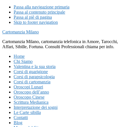
Passa alla navigazione primaria
Passa al contenuto principale
Passa al piè di pagina
Skip to footer navigation
Cartomanzia Milano
Cartomanzia Milano, cartomanzia telefonica in Amore, Tarocchi,
Affari, Sibille, Fortuna. Consulti Professionali chiama per info.
Home
Chi Siamo
Valentina e la sua storia
Corsi di guarigione
Corsi di parapsicologia
Corsi di cartomanzia
Oroscopi Lunari
Oroscopo dell’anno
Oroscopo Cinese
Scrittura Medianica
Interpretazione dei sogni
Le Carte sibilla
Contatti
Blog