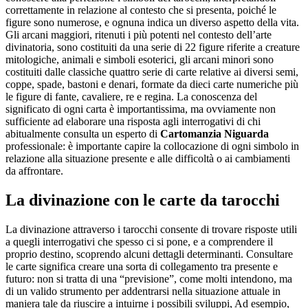
correttamente in relazione al contesto che si presenta, poiché le
figure sono numerose, e ognuna indica un diverso aspetto della vita.
Gli arcani maggiori, ritenuti i più potenti nel contesto dell’arte
divinatoria, sono costituiti da una serie di 22 figure riferite a creature
mitologiche, animali e simboli esoterici, gli arcani minori sono
costituiti dalle classiche quattro serie di carte relative ai diversi semi,
coppe, spade, bastoni e denari, formate da dieci carte numeriche più
le figure di fante, cavaliere, re e regina. La conoscenza del
significato di ogni carta è importantissima, ma ovviamente non
sufficiente ad elaborare una risposta agli interrogativi di chi
abitualmente consulta un esperto di
Cartomanzia Niguarda
professionale: è importante capire la collocazione di ogni simbolo in
relazione alla situazione presente e alle difficoltà o ai cambiamenti
da affrontare.
La divinazione con le carte da tarocchi
La divinazione attraverso i tarocchi consente di trovare risposte utili
a quegli interrogativi che spesso ci si pone, e a comprendere il
proprio destino, scoprendo alcuni dettagli determinanti. Consultare
le carte significa creare una sorta di collegamento tra presente e
futuro: non si tratta di una “previsione”, come molti intendono, ma
di un valido strumento per addentrarsi nella situazione attuale in
maniera tale da riuscire a intuirne i possibili sviluppi, Ad esempio,