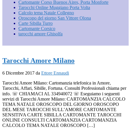
Cartomante ​Corso Buenos Aires,​ Porta Monforte
Tarocchi Online Muggiano Porta Volta
Calcolo tema Natale Collegno
Oroscopo del giorno San Vittore Olona
Carte Sibilla Turro
Cartomante Corsico
tarocchi amore Ghisolfa
Tarocchi Amore Milano
6 Dicembre 2017
da
Ettore Ennaudi
Tarocchi Amore Milano: Cartomanzia telefonica in Amore,
Tarocchi, Affari, Sibille, Fortuna. Consulti Professionali chiama per
info. ☏ CHIAMACI AL 334940072 ☏ Eseguiamo i seguenti
servizi di Tarocchi Amore Milano: CARTOMANZIA CALCOLO
TEMA NATALE OROSCOPO DEL GIORNO OROSCOPO
DEL MESE TAROCCHI SULL’AMORE CARTOMANTE
SENSITIVA CARTE SIBILLA CARTOMANTE TAROCCHI
ONLINE CONSULTI CARTOMANZIA CARTOMANZIA
CALCOLO TEMA NATALE OROSCOPO […]