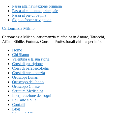
Passa alla navigazione primaria
Passa al contenuto principale
Passa al piè di pagina
Skip to footer navigation
Cartomanzia Milano
Cartomanzia Milano, cartomanzia telefonica in Amore, Tarocchi,
Affari, Sibille, Fortuna. Consulti Professionali chiama per info.
Home
Chi Siamo
Valentina e la sua storia
Corsi di guarigione
Corsi di parapsicologia
Corsi di cartomanzia
Oroscopi Lunari
Oroscopo dell’anno
Oroscopo Cinese
Scrittura Medianica
Interpretazione dei sogni
Le Carte sibilla
Contatti
Blog