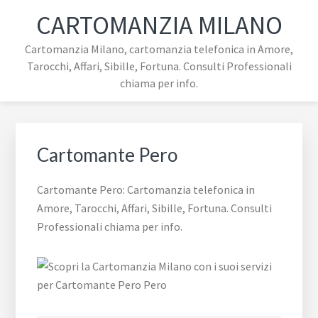
Passa
Passa
Passa
Skip
CARTOMANZIA MILANO
alla
al
al
to
navigazione
contenuto
piè
footer
Cartomanzia Milano, cartomanzia telefonica in Amore,
primaria
principale
di
navigation
Tarocchi, Affari, Sibille, Fortuna. Consulti Professionali
pagina
chiama per info.
Cartomante Pero
Cartomante Pero: Cartomanzia telefonica in
Amore, Tarocchi, Affari, Sibille, Fortuna. Consulti
Professionali chiama per info.