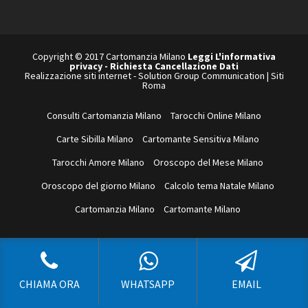
web
Copyright © 2017 Cartomanzia Milano
Leggi L'informativa
privacy
-
Richiesta Cancellazione Dati
Realizzazione siti internet
-
Solution Group Communication
|
Siti
Roma
Consulti Cartomanzia Milano
Tarocchi Online Milano
Carte Sibilla Milano
Cartomante Sensitiva Milano
Tarocchi Amore Milano
Oroscopo del Mese Milano
Oroscopo del giorno Milano
Calcolo tema Natale Milano
Cartomanzia Milano
Cartomante Milano
CHIAMA ORA
WHATSAPP
EMAIL