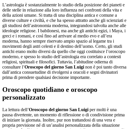
L’astrologia è sostanzialmente lo studio della posizione dei pianeti e
delle stelle in relazione alla loro influenza nei confronti della vita e
della azioni umane. Si tratta di una disciplina antica e comune a
diverse culture e civiltà, e che ha spesso attratto anche gli scienziati e
gli studiosi dell’astronomia moderna, integrandosi talvolta anche alle
ideologie religiose. I babilonesi, ma anche gli antichi egizi, i Maya, i
greci e i romani, e così fino ad arrivare al medio evo e all’era
moderna, hanno sempre riservato ampio spazio al legame tra i
movimenti degli astri celesti e il destino dell’uomo. Certo, gli studi
antichi erano molto diversi da quello che oggi costituisce l’oroscopo
moderno, e spesso lo studio dell’astrologia era correlato a contesti
religiosi, spirituali e filosofici. Tuttavia, l’abitudine odierna di
consultare l’
Oroscopo del giorno San Luigi
non è poi tanto diversa
dall’antica consuetudine di rivolgersi a oracoli e segni divinatori
prima di prendere qualsiasi decisione importante.
Oroscopo quotidiano e oroscopo
personalizzato
La lettura dell’
Oroscopo del giorno San Luigi
per molti è una
pausa divertente, un momento di riflessione o di condivisione prima
di iniziare la giornata. Inoltre, pur non trattandosi di una vera e
propria previsione né di un’analisi personalizzata della situazione