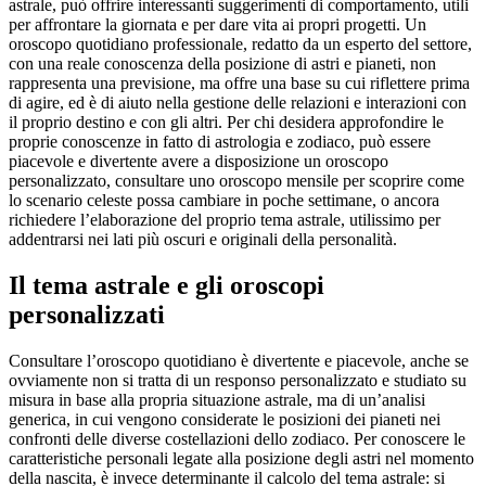
astrale, può offrire interessanti suggerimenti di comportamento, utili
per affrontare la giornata e per dare vita ai propri progetti. Un
oroscopo quotidiano professionale, redatto da un esperto del settore,
con una reale conoscenza della posizione di astri e pianeti, non
rappresenta una previsione, ma offre una base su cui riflettere prima
di agire, ed è di aiuto nella gestione delle relazioni e interazioni con
il proprio destino e con gli altri. Per chi desidera approfondire le
proprie conoscenze in fatto di astrologia e zodiaco, può essere
piacevole e divertente avere a disposizione un oroscopo
personalizzato, consultare uno oroscopo mensile per scoprire come
lo scenario celeste possa cambiare in poche settimane, o ancora
richiedere l’elaborazione del proprio tema astrale, utilissimo per
addentrarsi nei lati più oscuri e originali della personalità.
Il tema astrale e gli oroscopi
personalizzati
Consultare l’oroscopo quotidiano è divertente e piacevole, anche se
ovviamente non si tratta di un responso personalizzato e studiato su
misura in base alla propria situazione astrale, ma di un’analisi
generica, in cui vengono considerate le posizioni dei pianeti nei
confronti delle diverse costellazioni dello zodiaco. Per conoscere le
caratteristiche personali legate alla posizione degli astri nel momento
della nascita, è invece determinante il calcolo del tema astrale: si