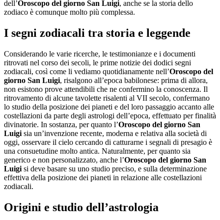
dell’
Oroscopo del giorno San Luigi
, anche se la storia dello
zodiaco è comunque molto più complessa.
I segni zodiacali tra storia e leggende
Considerando le varie ricerche, le testimonianze e i documenti
ritrovati nel corso dei secoli, le prime notizie dei dodici segni
zodiacali, così come li vediamo quotidianamente nell’
Oroscopo del
giorno San Luigi
, risalgono all’epoca babilonese: prima di allora,
non esistono prove attendibili che ne confermino la conoscenza. Il
ritrovamento di alcune tavolette risalenti al VII secolo, confermano
lo studio della posizione dei pianeti e del loro passaggio accanto alle
costellazioni da parte degli astrologi dell’epoca, effettuato per finalità
divinatorie. In sostanza, per quanto l’
Oroscopo del giorno San
Luigi
sia un’invenzione recente, moderna e relativa alla società di
oggi, osservare il cielo cercando di catturarne i segnali di presagio è
una consuetudine molto antica. Naturalmente, per quanto sia
generico e non personalizzato, anche l’
Oroscopo del giorno San
Luigi
si deve basare su uno studio preciso, e sulla determinazione
effettiva della posizione dei pianeti in relazione alle costellazioni
zodiacali.
Origini e studio dell’astrologia