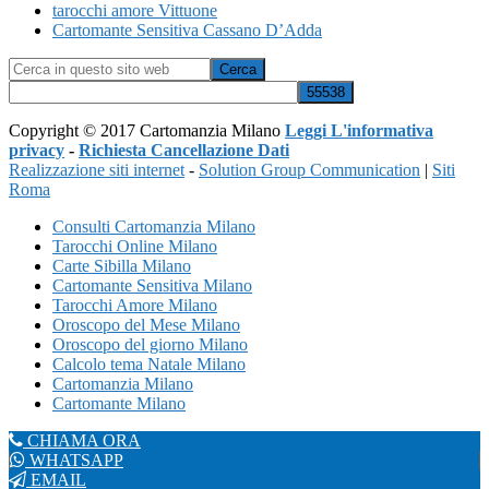
tarocchi amore Vittuone
Cartomante Sensitiva Cassano D’Adda
Cerca
in
questo
sito
Copyright © 2017 Cartomanzia Milano
Leggi L'informativa
web
privacy
-
Richiesta Cancellazione Dati
Realizzazione siti internet
-
Solution Group Communication
|
Siti
Roma
Consulti Cartomanzia Milano
Tarocchi Online Milano
Carte Sibilla Milano
Cartomante Sensitiva Milano
Tarocchi Amore Milano
Oroscopo del Mese Milano
Oroscopo del giorno Milano
Calcolo tema Natale Milano
Cartomanzia Milano
Cartomante Milano
CHIAMA ORA
WHATSAPP
EMAIL