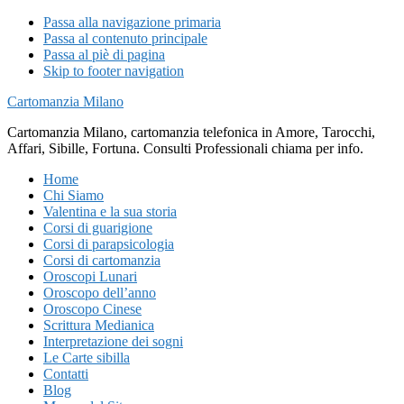
Passa alla navigazione primaria
Passa al contenuto principale
Passa al piè di pagina
Skip to footer navigation
Cartomanzia Milano
Cartomanzia Milano, cartomanzia telefonica in Amore, Tarocchi,
Affari, Sibille, Fortuna. Consulti Professionali chiama per info.
Home
Chi Siamo
Valentina e la sua storia
Corsi di guarigione
Corsi di parapsicologia
Corsi di cartomanzia
Oroscopi Lunari
Oroscopo dell’anno
Oroscopo Cinese
Scrittura Medianica
Interpretazione dei sogni
Le Carte sibilla
Contatti
Blog