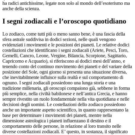
ha radici antichissime, legate non solo al mondo dell’esoterismo ma
anche della scienza.
I segni zodiacali e l’oroscopo quotidiano
Lo zodiaco, come tutti più o meno sanno bene, è una fascia della
sfera astrale suddivisa in dodici sezioni, nelle quali vengono
evidenziati i movimenti e le posizioni dei pianeti. Le relative dodici
costellazioni che identificano i segni zodiacali (Ariete, Pesci, Toro,
Gemelli, Cancro, Leone, Vergine, Bilancia, Scorpione, Sagittario,
Capricorno e Acquario), si riferiscono ai dodici mesi dell’anno, e
tenendo conto del continuo movimento dei pianeti e del variare della
posizione del Sole, ogni giorno si presenta una situazione diversa,
che inevitabilmente influisce sulla realtà e sul comportamento di
ognuno. I segni zodiacali possiedono una lunga storia e una
tradizione millenaria, gli oroscopi compaiono già, sebbene in forma
più semplice, nella civiltà babilonese e nell’antica Grecia, e hanno
sempre rivestito un ruolo fondamentale nella vita quotidiana e nelle
decisioni degli uomini. Le costellazioni dello zodiaco possiedono
anche un importante aspetto scientifico, in quanto rappresentano la
base per determinare i movimenti dei pianeti, mentre nella
dimensione astrologica i pianeti influenzano il destino e il
comportamento delle persone, in relazione al loro transito nelle
diverse costellazioni zodiacali. E’ questo, in sostanza, il significato