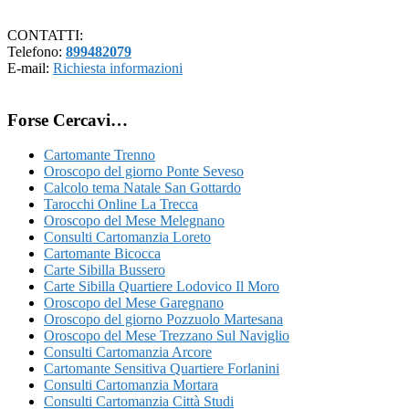
CONTATTI:
Telefono:
899482079
E-mail:
Richiesta informazioni
Forse Cercavi…
Cartomante Trenno
Oroscopo del giorno Ponte Seveso
Calcolo tema Natale San Gottardo
Tarocchi Online La Trecca
Oroscopo del Mese Melegnano
Consulti Cartomanzia Loreto
Cartomante Bicocca
Carte Sibilla Bussero
Carte Sibilla Quartiere Lodovico Il Moro
Oroscopo del Mese Garegnano
Oroscopo del giorno Pozzuolo Martesana
Oroscopo del Mese Trezzano Sul Naviglio
Consulti Cartomanzia Arcore
Cartomante Sensitiva Quartiere Forlanini
Consulti Cartomanzia Mortara
Consulti Cartomanzia Città Studi