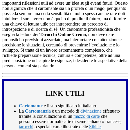
importanti riflessioni utili ad avere un’idea sugli eventi futuri. Questo
non significa che il cartomante sia un profeta o un mago, per quanto
possieda sempre una certa sensibilità e molto spesso anche rare doti
intuitive: il suo lavoro non è quello di predire il futuro, ma di fornire
una chiave di lettura utile per intraprendere un percorso di
introspezione e di ricerca di sé. Un cartomante professionista che
esegua la lettura dei
Tarocchi Online Crema
, non deve dare
pronostici o previsioni azzardate, ma interpretare con attenzione e
precisione le situazioni, cercando di prevenirne l’evoluzione e lo
sviluppo. Si tratta di un lavoro estremamente complesso, che
richiede preparazione tecnica, cultura e competenze, oltre ad una
predisposizione nel capire le esigenze, i desideri e le aspettative della
persona con cui sta parlando.
LINK UTILI
Cartomante
e il suo significato in italiano.
La
Cartomanzia
è un metodo di
divinazione
effettuato
tramite la consultazione di un
mazzo di carte
che
possono essere normali carte di seme italiano o francese,
tarocchi
o speciali carte illustrate dette
Sibille
.