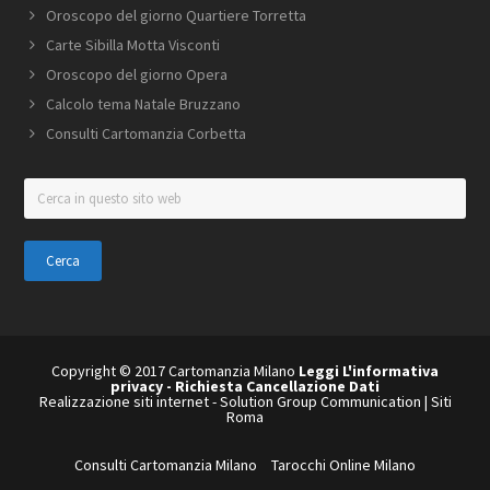
Oroscopo del giorno Quartiere Torretta
Carte Sibilla Motta Visconti
Oroscopo del giorno Opera
Calcolo tema Natale Bruzzano
Consulti Cartomanzia Corbetta
Cerca
in
questo
sito
web
Copyright © 2017 Cartomanzia Milano
Leggi L'informativa
privacy
-
Richiesta Cancellazione Dati
Realizzazione siti internet
-
Solution Group Communication
|
Siti
Roma
Consulti Cartomanzia Milano
Tarocchi Online Milano