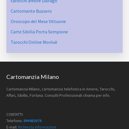
tarocchi amore Dairago
Cartomante Bussero
Oroscopo del Mese Vittuone
Carte Sibilla Porta Sempione
Tarocchi Online Monluè
Footer
Cartomanzia Milano
Cartomanzia Milano, cartomanzia telefonica in Amore, Tarocchi,
Affari, Sibille, Fortuna. Consulti Professionali chiama per info.
CONTATTI:
Telefono:
899482079
E-mail:
Richiesta informazioni