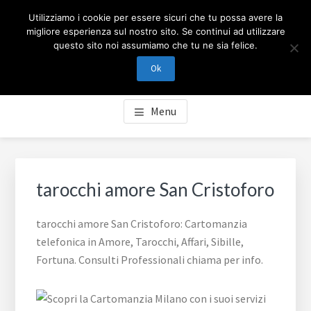
Passa
Passa
Skip
CARTOMANZIA MILANO
Utilizziamo i cookie per essere sicuri che tu possa avere la
al
al
to
migliore esperienza sul nostro sito. Se continui ad utilizzare
contenuto
piè
footer
questo sito noi assumiamo che tu ne sia felice.
Cartomanzia Milano, cartomanzia telefonica in Amore,
principale
di
navigation
Tarocchi, Affari, Sibille, Fortuna. Consulti Professionali
Ok
pagina
chiama per info.
Menu
tarocchi amore San Cristoforo
tarocchi amore San Cristoforo: Cartomanzia
telefonica in Amore, Tarocchi, Affari, Sibille,
Fortuna. Consulti Professionali chiama per info.