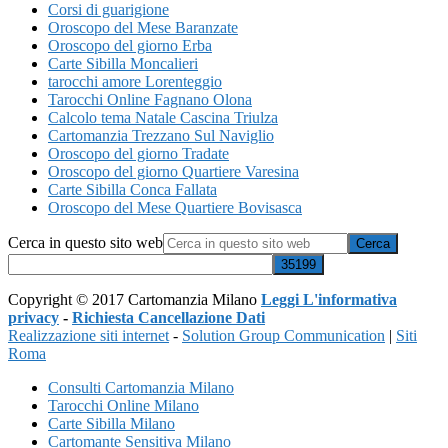
Corsi di guarigione
Oroscopo del Mese Baranzate
Oroscopo del giorno Erba
Carte Sibilla Moncalieri
tarocchi amore Lorenteggio
Tarocchi Online Fagnano Olona
Calcolo tema Natale Cascina Triulza
Cartomanzia Trezzano Sul Naviglio
Oroscopo del giorno Tradate
Oroscopo del giorno Quartiere Varesina
Carte Sibilla Conca Fallata
Oroscopo del Mese Quartiere Bovisasca
Cerca in questo sito web
Copyright © 2017 Cartomanzia Milano
Leggi L'informativa
privacy
-
Richiesta Cancellazione Dati
Realizzazione siti internet
-
Solution Group Communication
|
Siti
Roma
Consulti Cartomanzia Milano
Tarocchi Online Milano
Carte Sibilla Milano
Cartomante Sensitiva Milano