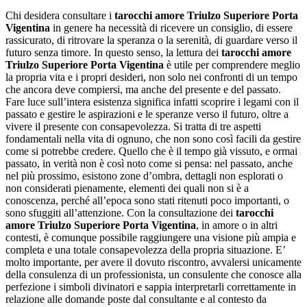
Chi desidera consultare i
tarocchi amore Triulzo Superiore Porta
Vigentina
in genere ha necessità di ricevere un consiglio, di essere
rassicurato, di ritrovare la speranza o la serenità, di guardare verso il
futuro senza timore. In questo senso, la lettura dei
tarocchi amore
Triulzo Superiore Porta Vigentina
è utile per comprendere meglio
la propria vita e i propri desideri, non solo nei confronti di un tempo
che ancora deve compiersi, ma anche del presente e del passato.
Fare luce sull’intera esistenza significa infatti scoprire i legami con il
passato e gestire le aspirazioni e le speranze verso il futuro, oltre a
vivere il presente con consapevolezza. Si tratta di tre aspetti
fondamentali nella vita di ognuno, che non sono così facili da gestire
come si potrebbe credere. Quello che è il tempo già vissuto, e ormai
passato, in verità non è così noto come si pensa: nel passato, anche
nel più prossimo, esistono zone d’ombra, dettagli non esplorati o
non considerati pienamente, elementi dei quali non si è a
conoscenza, perché all’epoca sono stati ritenuti poco importanti, o
sono sfuggiti all’attenzione. Con la consultazione dei
tarocchi
amore Triulzo Superiore Porta Vigentina
, in amore o in altri
contesti, è comunque possibile raggiungere una visione più ampia e
completa e una totale consapevolezza della propria situazione. E’
molto importante, per avere il dovuto riscontro, avvalersi unicamente
della consulenza di un professionista, un consulente che conosce alla
perfezione i simboli divinatori e sappia interpretarli correttamente in
relazione alle domande poste dal consultante e al contesto da