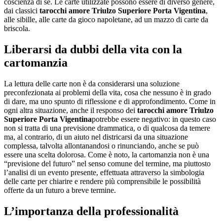
coscienza di sé. Le carte utilizzate possono essere di diverso genere,
dai classici
tarocchi amore Triulzo Superiore Porta Vigentina
,
alle sibille, alle carte da gioco napoletane, ad un mazzo di carte da
briscola.
Liberarsi da dubbi della vita con la
cartomanzia
La lettura delle carte non è da considerarsi una soluzione
preconfezionata ai problemi della vita, cosa che nessuno è in grado
di dare, ma uno spunto di riflessione e di approfondimento. Come in
ogni altra situazione, anche il responso dei
tarocchi amore Triulzo
Superiore Porta Vigentina
potrebbe essere negativo: in questo caso
non si tratta di una previsione drammatica, o di qualcosa da temere
ma, al contrario, di un aiuto nel districarsi da una situazione
complessa, talvolta allontanandosi o rinunciando, anche se può
essere una scelta dolorosa. Come è noto, la cartomanzia non è una
“previsione del futuro” nel senso comune del termine, ma piuttosto
l’analisi di un evento presente, effettuata attraverso la simbologia
delle carte per chiarire e rendere più comprensibile le possibilità
offerte da un futuro a breve termine.
L’importanza della professionalità