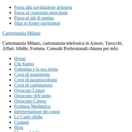
Passa alla navigazione primaria
Passa al contenuto principale
Passa al piè di pagina
Skip to footer navigation
Cartomanzia Milano
Cartomanzia Milano, cartomanzia telefonica in Amore, Tarocchi,
Affari, Sibille, Fortuna. Consulti Professionali chiama per info.
Home
Chi Siamo
Valentina e la sua storia
Corsi di guarigione
Corsi di parapsicologia
Corsi di cartomanzia
Oroscopi Lunari
Oroscopo dell’anno
Oroscopo Cinese
Scrittura Medianica
Interpretazione dei sogni
Le Carte sibilla
Contatti
Blog