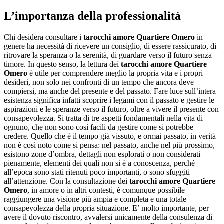
L’importanza della professionalità
Chi desidera consultare i
tarocchi amore Quartiere Omero
in
genere ha necessità di ricevere un consiglio, di essere rassicurato, di
ritrovare la speranza o la serenità, di guardare verso il futuro senza
timore. In questo senso, la lettura dei
tarocchi amore Quartiere
Omero
è utile per comprendere meglio la propria vita e i propri
desideri, non solo nei confronti di un tempo che ancora deve
compiersi, ma anche del presente e del passato. Fare luce sull’intera
esistenza significa infatti scoprire i legami con il passato e gestire le
aspirazioni e le speranze verso il futuro, oltre a vivere il presente con
consapevolezza. Si tratta di tre aspetti fondamentali nella vita di
ognuno, che non sono così facili da gestire come si potrebbe
credere. Quello che è il tempo già vissuto, e ormai passato, in verità
non è così noto come si pensa: nel passato, anche nel più prossimo,
esistono zone d’ombra, dettagli non esplorati o non considerati
pienamente, elementi dei quali non si è a conoscenza, perché
all’epoca sono stati ritenuti poco importanti, o sono sfuggiti
all’attenzione. Con la consultazione dei
tarocchi amore Quartiere
Omero
, in amore o in altri contesti, è comunque possibile
raggiungere una visione più ampia e completa e una totale
consapevolezza della propria situazione. E’ molto importante, per
avere il dovuto riscontro, avvalersi unicamente della consulenza di