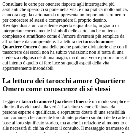
Consultare le carte per ottenere risposte agli interrogativi più
assillanti che spesso ci si pone nella vita, è una pratica molto antica,
e ancora oggi la cartomanzia rappresenta un importante strumento
per conoscere sé stessi e comprendere il proprio destino.
Rivolgendosi a un consulente esperto e qualificato, in grado di
interpretare correttamente i simboli delle carte, anche un tema
complesso e stratificato come è l’amore diventerà più semplice da
affrontare e da comprendere. La lettura dei
tarocchi amore
Quartiere Omero
è una delle poche pratiche divinatorie che con il
trascorrere dei secoli non ha subito variazioni: non si tratta di una
credenza religiosa né di una magia, ma di una vera e propria arte, il
cui intento è quello di fare luce su quegli aspetti della vita
apparentemente insondabili.
La lettura dei
tarocchi amore Quartiere
Omero
come conoscenze di sé stessi
Leggere i
tarocchi amore Quartiere Omero
è un modo semplice e
diretto di avvicinarsi alla verità. La lettura viene effettuata da
persone esperte e qualificate, e soprattutto dotate di una sensibilità
non comune, che consente loro di interpretare i simboli delle carte in
base al loro significato storico, ma anche in relazione al momento e
alle necessità di chi ha chiesto il consulto. Il messaggio trasmesso da