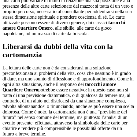
una carta può variare di molto in relazione alla sua posizione e alla
presenza delle altre carte selezionate dal mazzo: si tratta di un vero e
proprio percorso, necessario al consultante per addentrarsi nella sua
stessa dimensione spirituale e prendere coscienza di sé. Le carte
utilizzate possono essere di diverso genere, dai classici
tarocchi
amore Quartiere Omero
, alle sibille, alle carte da gioco
napoletane, ad un mazzo di carte da briscola.
Liberarsi da dubbi della vita con la
cartomanzia
La lettura delle carte non è da considerarsi una soluzione
preconfezionata ai problemi della vita, cosa che nessuno è in grado
di dare, ma uno spunto di riflessione e di approfondimento. Come in
ogni altra situazione, anche il responso dei
tarocchi amore
Quartiere Omero
potrebbe essere negativo: in questo caso non si
tratta di una previsione drammatica, o di qualcosa da temere ma, al
contrario, di un aiuto nel districarsi da una situazione complessa,
talvolta allontanandosi o rinunciando, anche se può essere una scelta
dolorosa. Come è noto, la cartomanzia non è una “previsione del
futuro” nel senso comune del termine, ma piuttosto l’analisi di un
evento presente, effettuata attraverso la simbologia delle carte per
chiarire e rendere più comprensibile le possibilità offerte da un
futuro a breve termine.