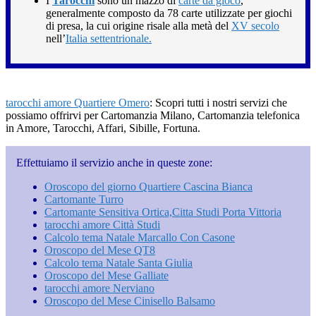
I
Tarocchi
sono un mazzo di
carte da gioco
,
generalmente composto da 78 carte utilizzate per giochi
di presa, la cui origine risale alla metà del
XV secolo
nell’
Italia settentrionale.
tarocchi amore Quartiere Omero
: Scopri tutti i nostri servizi che
possiamo offrirvi per Cartomanzia Milano, Cartomanzia telefonica
in Amore, Tarocchi, Affari, Sibille, Fortuna.
Effettuiamo il servizio anche in queste zone:
Oroscopo del giorno Quartiere Cascina Bianca
Cartomante Turro
Cartomante Sensitiva Ortica​,Citta Studi​ Porta Vittoria
tarocchi amore Città Studi
Calcolo tema Natale Marcallo Con Casone
Oroscopo del Mese QT8
Calcolo tema Natale Santa Giulia
Oroscopo del Mese Galliate
tarocchi amore Nerviano
Oroscopo del Mese Cinisello Balsamo