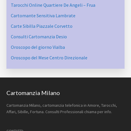
Tarocchi Online Quartiere De Angeli – Frua
Cartomante Sensitiva Lambrate
Carte Sibilla ​Piazzale ​Corvetto
Consulti Cartomanzia Desio
Oroscopo del giorno Vialba
Oroscopo del Mese Centro Direzionale
Footer
Cartomanzia Milano
Cartomanzia Milano, cartomanzia telefonica in Amore, Tarocchi,
Affari, Sibille, Fortuna. Consulti Professionali chiama per info.
CONTATTI: