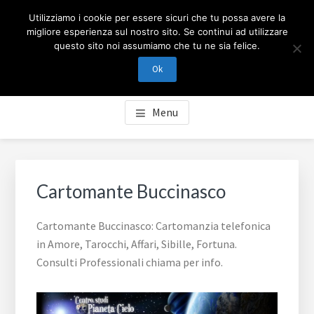
Passa
Passa
Skip
CARTOMANZIA MILANO
Utilizziamo i cookie per essere sicuri che tu possa avere la
al
al
to
migliore esperienza sul nostro sito. Se continui ad utilizzare
contenuto
piè
footer
questo sito noi assumiamo che tu ne sia felice.
Cartomanzia Milano, cartomanzia telefonica in Amore,
principale
di
navigation
Tarocchi, Affari, Sibille, Fortuna. Consulti Professionali
Ok
pagina
chiama per info.
Menu
Cartomante Buccinasco
Cartomante Buccinasco: Cartomanzia telefonica
in Amore, Tarocchi, Affari, Sibille, Fortuna.
Consulti Professionali chiama per info.