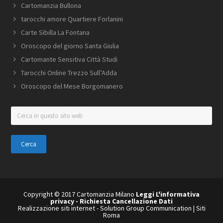
Cartomanzia Bullona
tarocchi amore Quartiere Forlanini
Carte Sibilla La Fontana
Oroscopo del giorno Santa Giulia
Cartomante Sensitiva Città Studi
Tarocchi Online Trezzo Sull’Adda
Oroscopo del Mese Borgomanero
Cerca
in
questo
sito
web
Copyright © 2017 Cartomanzia Milano
Leggi L'informativa
privacy
-
Richiesta Cancellazione Dati
Realizzazione siti internet
-
Solution Group Communication
|
Siti
Roma