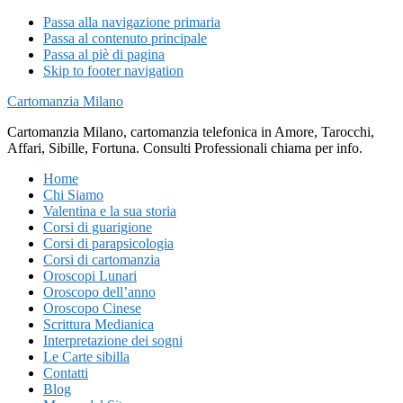
Passa alla navigazione primaria
Passa al contenuto principale
Passa al piè di pagina
Skip to footer navigation
Cartomanzia Milano
Cartomanzia Milano, cartomanzia telefonica in Amore, Tarocchi,
Affari, Sibille, Fortuna. Consulti Professionali chiama per info.
Home
Chi Siamo
Valentina e la sua storia
Corsi di guarigione
Corsi di parapsicologia
Corsi di cartomanzia
Oroscopi Lunari
Oroscopo dell’anno
Oroscopo Cinese
Scrittura Medianica
Interpretazione dei sogni
Le Carte sibilla
Contatti
Blog