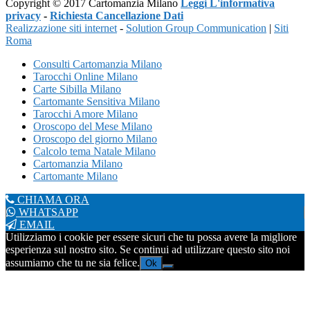
Copyright © 2017 Cartomanzia Milano
Leggi L'informativa
privacy
-
Richiesta Cancellazione Dati
Realizzazione siti internet
-
Solution Group Communication
|
Siti
Roma
Consulti Cartomanzia Milano
Tarocchi Online Milano
Carte Sibilla Milano
Cartomante Sensitiva Milano
Tarocchi Amore Milano
Oroscopo del Mese Milano
Oroscopo del giorno Milano
Calcolo tema Natale Milano
Cartomanzia Milano
Cartomante Milano
CHIAMA ORA
WHATSAPP
EMAIL
Utilizziamo i cookie per essere sicuri che tu possa avere la migliore
esperienza sul nostro sito. Se continui ad utilizzare questo sito noi
assumiamo che tu ne sia felice.
Ok