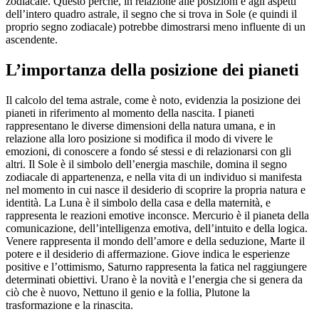
zodiacale. Questo perché, in relazione alle posizioni e agli aspetti
dell’intero quadro astrale, il segno che si trova in Sole (e quindi il
proprio segno zodiacale) potrebbe dimostrarsi meno influente di un
ascendente.
L’importanza della posizione dei pianeti
Il calcolo del tema astrale, come è noto, evidenzia la posizione dei
pianeti in riferimento al momento della nascita. I pianeti
rappresentano le diverse dimensioni della natura umana, e in
relazione alla loro posizione si modifica il modo di vivere le
emozioni, di conoscere a fondo sé stessi e di relazionarsi con gli
altri. Il Sole è il simbolo dell’energia maschile, domina il segno
zodiacale di appartenenza, e nella vita di un individuo si manifesta
nel momento in cui nasce il desiderio di scoprire la propria natura e
identità. La Luna è il simbolo della casa e della maternità, e
rappresenta le reazioni emotive inconsce. Mercurio è il pianeta della
comunicazione, dell’intelligenza emotiva, dell’intuito e della logica.
Venere rappresenta il mondo dell’amore e della seduzione, Marte il
potere e il desiderio di affermazione. Giove indica le esperienze
positive e l’ottimismo, Saturno rappresenta la fatica nel raggiungere
determinati obiettivi. Urano è la novità e l’energia che si genera da
ciò che è nuovo, Nettuno il genio e la follia, Plutone la
trasformazione e la rinascita.