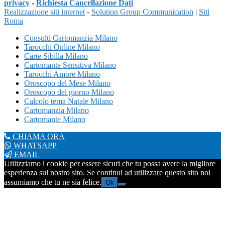
privacy
-
Richiesta Cancellazione Dati
Realizzazione siti internet
-
Solution Group Communication
|
Siti
Roma
Consulti Cartomanzia Milano
Tarocchi Online Milano
Carte Sibilla Milano
Cartomante Sensitiva Milano
Tarocchi Amore Milano
Oroscopo del Mese Milano
Oroscopo del giorno Milano
Calcolo tema Natale Milano
Cartomanzia Milano
Cartomante Milano
CHIAMA ORA
WHATSAPP
EMAIL
Utilizziamo i cookie per essere sicuri che tu possa avere la migliore
esperienza sul nostro sito. Se continui ad utilizzare questo sito noi
assumiamo che tu ne sia felice.
Ok