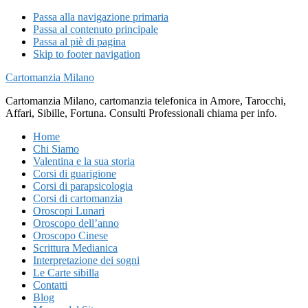
Passa alla navigazione primaria
Passa al contenuto principale
Passa al piè di pagina
Skip to footer navigation
Cartomanzia Milano
Cartomanzia Milano, cartomanzia telefonica in Amore, Tarocchi,
Affari, Sibille, Fortuna. Consulti Professionali chiama per info.
Home
Chi Siamo
Valentina e la sua storia
Corsi di guarigione
Corsi di parapsicologia
Corsi di cartomanzia
Oroscopi Lunari
Oroscopo dell’anno
Oroscopo Cinese
Scrittura Medianica
Interpretazione dei sogni
Le Carte sibilla
Contatti
Blog