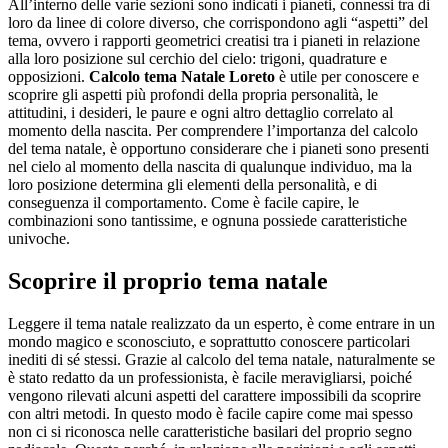
All’interno delle varie sezioni sono indicati i pianeti, connessi tra di
loro da linee di colore diverso, che corrispondono agli “aspetti” del
tema, ovvero i rapporti geometrici creatisi tra i pianeti in relazione
alla loro posizione sul cerchio del cielo: trigoni, quadrature e
opposizioni.
Calcolo tema Natale Loreto
è utile per conoscere e
scoprire gli aspetti più profondi della propria personalità, le
attitudini, i desideri, le paure e ogni altro dettaglio correlato al
momento della nascita. Per comprendere l’importanza del calcolo
del tema natale, è opportuno considerare che i pianeti sono presenti
nel cielo al momento della nascita di qualunque individuo, ma la
loro posizione determina gli elementi della personalità, e di
conseguenza il comportamento. Come è facile capire, le
combinazioni sono tantissime, e ognuna possiede caratteristiche
univoche.
Scoprire il proprio tema natale
Leggere il tema natale realizzato da un esperto, è come entrare in un
mondo magico e sconosciuto, e soprattutto conoscere particolari
inediti di sé stessi. Grazie al calcolo del tema natale, naturalmente se
è stato redatto da un professionista, è facile meravigliarsi, poiché
vengono rilevati alcuni aspetti del carattere impossibili da scoprire
con altri metodi. In questo modo è facile capire come mai spesso
non ci si riconosca nelle caratteristiche basilari del proprio segno