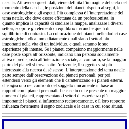
nascita. Attraverso questi dati, viene definita l’immagine del cielo nel
momento della nascita, le posizioni dei pianeti rispetto ai segni, le
case astrologiche e gli aspetti. Più complessa è l’interpretazione del
tema natale, che deve essere effettuata da un professionista, in
quanto implica la capacità di studiare la mappa, analizzare i diversi
settori, scoprire gli elementi di equilibrio ma anche quelli di
squilibrio e di contrasto. La collocazione dei pianeti nelle dodici case
astrologiche indica immediatamente quali siano i settori più
importanti nella vita di un individuo, e quali saranno le sue
esperienze più intense. Se i pianeti compaiono maggiormente nelle
case poste sopra all’orizzonte, indicano una persona socialmente
attiva e predisposta all’interazione sociale, al contrario, se la maggior
parte dei pianeti si trova sotto l’orizzonte, il soggetto sarà più
interessato alla ricerca di sé stesso. L’interpretazione del tema natale
parte sempre dall’osservazione dei pianeti personali, per poi
estendersi verso gli elementi che li caratterizzano e i pianeti esterni,
che agiscono nei confronti del soggetto unicamente in base ai
rapporti con i pianeti personali. Le case in cui è presente un maggior
numero di pianeti, rappresentano i settori di esperienza più
importanti: i pianeti si influenzano reciprocamente, e il loro rapporto
influenza fortemente il segno zodiacale e la casa in cui sono situati.