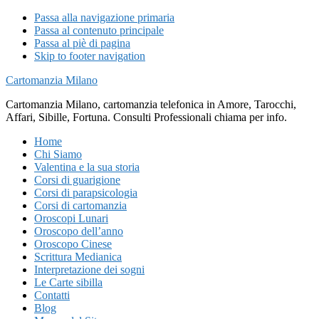
Passa alla navigazione primaria
Passa al contenuto principale
Passa al piè di pagina
Skip to footer navigation
Cartomanzia Milano
Cartomanzia Milano, cartomanzia telefonica in Amore, Tarocchi,
Affari, Sibille, Fortuna. Consulti Professionali chiama per info.
Home
Chi Siamo
Valentina e la sua storia
Corsi di guarigione
Corsi di parapsicologia
Corsi di cartomanzia
Oroscopi Lunari
Oroscopo dell’anno
Oroscopo Cinese
Scrittura Medianica
Interpretazione dei sogni
Le Carte sibilla
Contatti
Blog