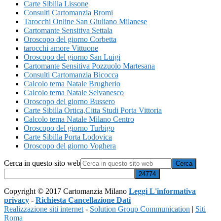
Carte Sibilla Lissone
Consulti Cartomanzia Bromi
Tarocchi Online San Giuliano Milanese
Cartomante Sensitiva Settala
Oroscopo del giorno Corbetta
tarocchi amore Vittuone
Oroscopo del giorno San Luigi
Cartomante Sensitiva Pozzuolo Martesana
Consulti Cartomanzia Bicocca
Calcolo tema Natale Brugherio
Calcolo tema Natale Selvanesco
Oroscopo del giorno Bussero
Carte Sibilla Ortica​,Citta Studi​ Porta Vittoria
Calcolo tema Natale Milano C​entro​
Oroscopo del giorno Turbigo
Carte Sibilla Porta Lodovica
Oroscopo del giorno Voghera
Cerca in questo sito web
Copyright © 2017 Cartomanzia Milano
Leggi L'informativa
privacy
-
Richiesta Cancellazione Dati
Realizzazione siti internet
-
Solution Group Communication
|
Siti
Roma