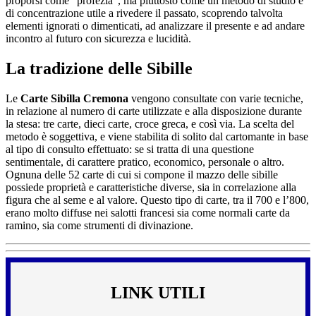
proporsi come “profezia”, ma piuttosto come un metodo di studio e
di concentrazione utile a rivedere il passato, scoprendo talvolta
elementi ignorati o dimenticati, ad analizzare il presente e ad andare
incontro al futuro con sicurezza e lucidità.
La tradizione delle Sibille
Le
Carte Sibilla Cremona
vengono consultate con varie tecniche,
in relazione al numero di carte utilizzate e alla disposizione durante
la stesa: tre carte, dieci carte, croce greca, e così via. La scelta del
metodo è soggettiva, e viene stabilita di solito dal cartomante in base
al tipo di consulto effettuato: se si tratta di una questione
sentimentale, di carattere pratico, economico, personale o altro.
Ognuna delle 52 carte di cui si compone il mazzo delle sibille
possiede proprietà e caratteristiche diverse, sia in correlazione alla
figura che al seme e al valore. Questo tipo di carte, tra il 700 e l’800,
erano molto diffuse nei salotti francesi sia come normali carte da
ramino, sia come strumenti di divinazione.
LINK UTILI