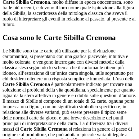
Carte Sibilla Cremona
, molto diffuse in epoca ottocentesca, sono
tra le più recenti, e devono il loro nome quale ispirazione alla figura
della Sibilla, la sacerdotessa della mitologia classica che aveva il
ruolo di interpretare gli eventi in relazione al passato, al presente e al
futuro.
Cosa sono le
Carte Sibilla Cremona
Le Sibille sono tra le carte più utilizzate per la divinazione
cartomantica, si presentano con una grafica piacevole, intuitiva e
molto colorata, e vengono interrogate con diversi metodi: dalla
classica stesa seguendo lo schema che il cartomante ritiene più
idoneo, all’estrazione di un’unica carta singola, utile soprattutto per
chi desidera ottenere una risposta semplice e immediata. L’uso delle
Carte Sibilla Cremona
è particolarmente indicato per trovare una
soluzione ai problemi della vita quotidiana, specialmente per quanto
riguarda la sfera affettiva in genere e i dubbi sulle questioni d’amore.
Il mazzo di Sibille si compone di un totale di 52 carte, ognuna porta
impressa una figura, con un significato simbolico specifico e, in
relazione alle diverse varianti, può essere presente il tipico seme
delle normali carte da gioco, e una breve descrizione dei punti
principali di interpretazione della carta. La differenza tra i diversi
mazzi di
Carte Sibilla Cremona
si relaziona in genere al paese di
origine e al produttore, che può adottare piccole varianti legate a