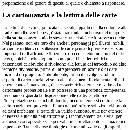
preparazione e al genere di quesiti al quale è chiamato a rispondere.
La cartomanzia e la lettura delle carte
La lettura delle carte, praticata da secoli, appartiene alla cultura e alla
tradizione di diversi paesi, è stata tramandata nel corso del tempo e
della storia, conservando le stesse caratteristiche e le stesse tecniche.
Nel passato, non era raro che anche i personaggi più illustri, nobili,
sovrani e militari, consultassero le carte prima di prendere decisioni
importanti o di affrontare il nemico: una consuetudine non del tutto
persa, poiché anche oggi non sono pochi i leader politici e i
personaggi celebri che si rivolgono alla lettura dei tarocchi o ad altre
tecniche divinatorie, prima di intraprendere un’azione o di dare
inizio ad un progetto. Naturalmente, prima di rivolgersi ad un
esperto di cartomanzia, vi sono alcuni elementi fondamentali di cui
tenere conto. Innanzitutto, è necessario richiedere il consulto ad un
cartomante professionale e in possesso di una profonda competenza
per quanto riguarda la disposizione delle carte, la lettura e
l’interpretazione dei simboli. Inoltre, occorre rendersi conto che la
cartomanzia non prevede il futuro né può offrire soluzioni già pronte
ad ogni problema: si tratta di un valido supporto, utile per ottenere
chiarezza e lucidità nell’affrontare gli inconvenienti della vita, per
acquisire consapevolezza e per valutare correttamente le situazioni e
le persone. Tra le diverse tipologie di carte utilizzate dagli esperti, le