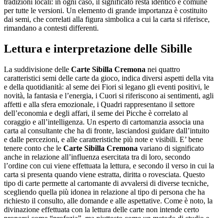
tradizioni locali: in ogni caso, il significato resta identico e comune
per tutte le versioni. Un elemento di grande importanza è costituito
dai semi, che correlati alla figura simbolica a cui la carta si riferisce,
rimandano a contesti differenti.
Lettura e interpretazione delle Sibille
La suddivisione delle
Carte Sibilla Cremona
nei quattro
caratteristici semi delle carte da gioco, indica diversi aspetti della vita
e della quotidianità: al seme dei Fiori si legano gli eventi positivi, le
novità, la fantasia e l’energia, i Cuori si riferiscono ai sentimenti, agli
affetti e alla sfera emozionale, i Quadri rappresentano il settore
dell’economia e degli affari, il seme dei Picche è correlato al
coraggio e all’intelligenza. Un esperto di cartomanzia associa una
carta al consultante che ha di fronte, lasciandosi guidare dall’intuito
e dalle percezioni, e alle caratteristiche più note e visibili. E’ bene
tenere conto che le
Carte Sibilla Cremona
variano di significato
anche in relazione all’influenza esercitata tra di loro, secondo
l’ordine con cui viene effettuata la lettura, e secondo il verso in cui la
carta si presenta quando viene estratta, diritta o rovesciata. Questo
tipo di carte permette al cartomante di avvalersi di diverse tecniche,
scegliendo quella più idonea in relazione al tipo di persona che ha
richiesto il consulto, alle domande e alle aspettative. Come è noto, la
divinazione effettuata con la lettura delle carte non intende certo