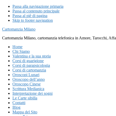
Passa alla navigazione primaria
Passa al contenuto principale
Passa al piè di pagina
Skip to footer navigation
Cartomanzia Milano
Cartomanzia Milano, cartomanzia telefonica in Amore, Tarocchi, Affari
Home
Chi Siamo
Valentina e la sua storia
Corsi di guarigione
Corsi di parapsicologia
Corsi di cartomanzia
Oroscopi Lunari
Oroscopo dell’anno
Oroscopo Cinese
Scrittura Medianica
Interpretazione dei sogni
Le Carte sibilla
Contatti
Blog
Mappa del Sito