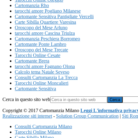
Cartomanzia Rho
tarocchi amore Pogliano Milanese
Cartomante Sensitiva Pantigliate Vercelli
Carte Sibilla Quartiere Varesina
Oroscopo del Mese Arluno
tarocchi amore Cascina Triulza
Cartomanzia Peschiera Borromeo
Cartomante Ponte Lambro
Oroscopo del Mese Trecate
Tarocchi Online Cesate
Cartomante Brera
tarocchi amore Fagnano Olona
Calcolo tema Natale Seveso
Consulti Cartomanzia La Trecca
Tarocchi Online Moncalieri
Cartomante Sensitiva
Cerca in questo sito web
Copyright © 2017 Cartomanzia Milano
Leggi L'informativa privac
Realizzazione siti internet
-
Solution Group Communication
|
Siti Ro
Consulti Cartomanzia Milano
Tarocchi Online Milano
Carte Sibilla Milano