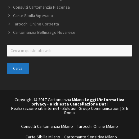
Consulti Cartomanzia Piacenza
Carte Sibilla Vigevano
Tarocchi Online Corbetta
Cartomanzia Bellinzago Novarese
Cerca
in
questo
sito
web
Copyright © 2017 Cartomanzia Milano
Leggi L'informativa
privacy
-
Richiesta Cancellazione Dati
Realizzazione siti internet
-
Solution Group Communication
|
Siti
Roma
Consulti Cartomanzia Milano
Tarocchi Online Milano
Carte Sibilla Milano
Cartomante Sensitiva Milano