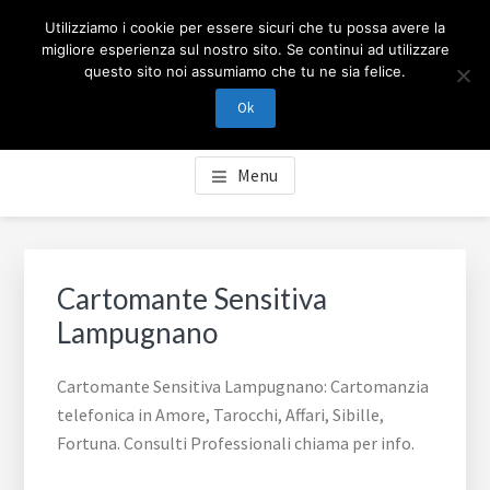
Passa
Passa
Skip
CARTOMANZIA MILANO
Utilizziamo i cookie per essere sicuri che tu possa avere la
al
al
to
migliore esperienza sul nostro sito. Se continui ad utilizzare
contenuto
piè
footer
questo sito noi assumiamo che tu ne sia felice.
Cartomanzia Milano, cartomanzia telefonica in Amore,
principale
di
navigation
Tarocchi, Affari, Sibille, Fortuna. Consulti Professionali
Ok
pagina
chiama per info.
Menu
Cartomante Sensitiva
Lampugnano
Cartomante Sensitiva Lampugnano: Cartomanzia
telefonica in Amore, Tarocchi, Affari, Sibille,
Fortuna. Consulti Professionali chiama per info.