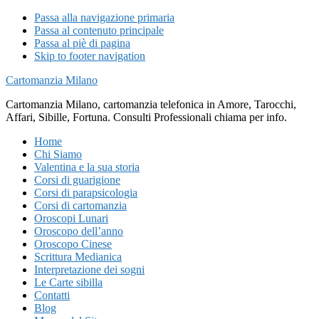
Passa alla navigazione primaria
Passa al contenuto principale
Passa al piè di pagina
Skip to footer navigation
Cartomanzia Milano
Cartomanzia Milano, cartomanzia telefonica in Amore, Tarocchi,
Affari, Sibille, Fortuna. Consulti Professionali chiama per info.
Home
Chi Siamo
Valentina e la sua storia
Corsi di guarigione
Corsi di parapsicologia
Corsi di cartomanzia
Oroscopi Lunari
Oroscopo dell’anno
Oroscopo Cinese
Scrittura Medianica
Interpretazione dei sogni
Le Carte sibilla
Contatti
Blog