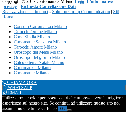
Copyright © 2017 Cartomanzia Milano
Leggi L'informativa
privacy
-
Richiesta Cancellazione Dati
Realizzazione siti internet
-
Solution Group Communication
|
Siti
Roma
Consulti Cartomanzia Milano
Tarocchi Online Milano
Carte Sibilla Milano
Cartomante Sensitiva Milano
Tarocchi Amore Milano
Oroscopo del Mese Milano
Oroscopo del giorno Milano
Calcolo tema Natale Milano
Cartomanzia Milano
Cartomante Milano
CHIAMA ORA
WHATSAPP
EMAIL
Utilizziamo i cookie per essere sicuri che tu possa avere la migliore
esperienza sul nostro sito. Se continui ad utilizzare questo sito noi
assumiamo che tu ne sia felice.
Ok