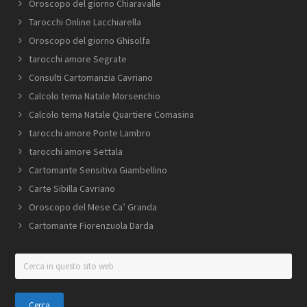
Oroscopo del giorno Chiaravalle
Tarocchi Online Lacchiarella
Oroscopo del giorno Ghisolfa
tarocchi amore Segrate
Consulti Cartomanzia Cavriano
Calcolo tema Natale Morsenchio
Calcolo tema Natale Quartiere Comasina
tarocchi amore Ponte Lambro
tarocchi amore Settala
Cartomante Sensitiva Giambellino
Carte Sibilla Cavriano
Oroscopo del Mese Ca’ Granda
Cartomante Fiorenzuola Darda
Cerca
in
questo
sito