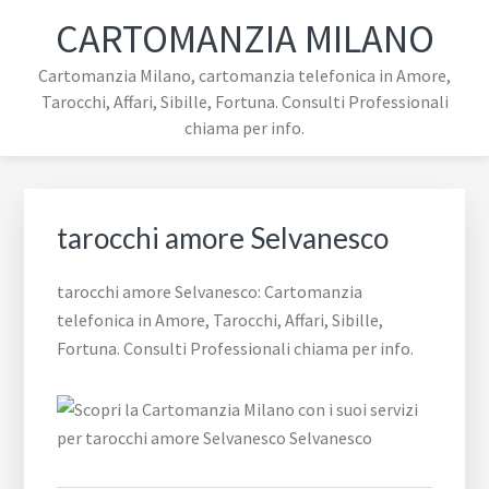
Passa
Passa
Passa
Skip
CARTOMANZIA MILANO
alla
al
al
to
navigazione
contenuto
piè
footer
Cartomanzia Milano, cartomanzia telefonica in Amore,
primaria
principale
di
navigation
Tarocchi, Affari, Sibille, Fortuna. Consulti Professionali
pagina
chiama per info.
tarocchi amore Selvanesco
tarocchi amore Selvanesco: Cartomanzia
telefonica in Amore, Tarocchi, Affari, Sibille,
Fortuna. Consulti Professionali chiama per info.