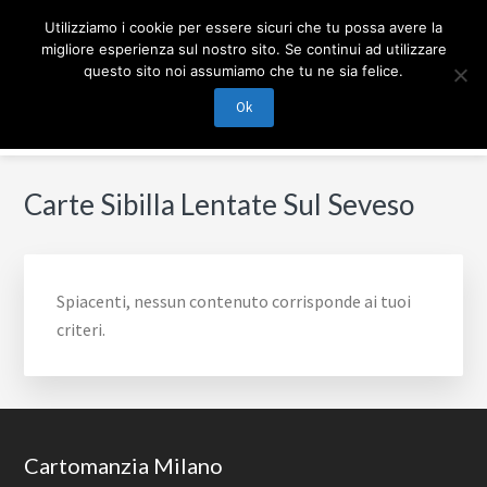
Passa
Passa
Passa
Skip
CARTOMANZIA MILANO
Utilizziamo i cookie per essere sicuri che tu possa avere la
alla
al
al
to
migliore esperienza sul nostro sito. Se continui ad utilizzare
navigazione
contenuto
piè
footer
questo sito noi assumiamo che tu ne sia felice.
Cartomanzia Milano, cartomanzia telefonica in Amore,
primaria
principale
di
navigation
Tarocchi, Affari, Sibille, Fortuna. Consulti Professionali
Ok
pagina
chiama per info.
Carte Sibilla Lentate Sul Seveso
Spiacenti, nessun contenuto corrisponde ai tuoi
criteri.
Footer
Cartomanzia Milano