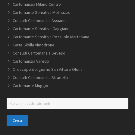
Cartomanzia Milano C​entro​
Cartomante Sensitiva Molinazzo
Consulti Cartomanzia Assiano
Cartomante Sensitiva Gaggiano
Cartomante Sensitiva Pozzuolo Martesana
Carte Sibilla Vimodrone
Consulti Cartomanzia Seveso
Cartomanzia Varedo
Oroscopo del giorno San Vittore Olona
Consulti Cartomanzia Stradella
Cartomante Muggió
Cerca
in
questo
sito
web