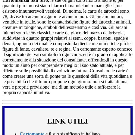
Cartomanzia San Siro
, le sue origini sono molto antiche e, per
quanto i più famosi siano i tarocchi napoletani o marsigliesi, ne
esistono innumerevoli versioni. Di norma, le carte da tarocchi sono
78, divise tra arcani maggiori e arcani minori. Gli arcani minori,
ventidue in totale, sono le caratteristiche figure dei tarocchi: animali,
creature mitologiche, simboli dell’esoterismo e così via. Gli arcani
minori sono le 56 classiche carte da gioco del mazzo da briscola,
suddivise in quattro gruppi relativi ai semi, coppe, bastoni, spade e
denari, ognuno dei quali è composto da dieci carte numeriche più le
figure di fante, cavaliere, re e regina. Un cartomante esperto conosce
il significato dei vari simboli di ogni carta, ed è in grado di applicarlo
correttamente alla situazione del consultante, offrendogli in questo
modo un aiuto per comprendere meglio il suo stato attuale, e per
riflettere sulle possibilità di evoluzione futura. Consultare le carte è
come creare una sorta di ponte tra le questioni della vita quotidiana e
le possibilità che il futuro propone ogni giorno: non si tratta di una
vera e propria previsione, ma di un metodo utile a rafforzare la
propria capacità intuitiva.
LINK UTILI
Cartomante
e il suo significato in italiano.