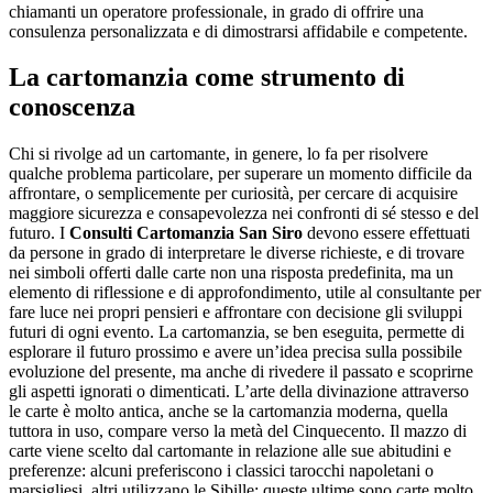
chiamanti un operatore professionale, in grado di offrire una
consulenza personalizzata e di dimostrarsi affidabile e competente.
La cartomanzia come strumento di
conoscenza
Chi si rivolge ad un cartomante, in genere, lo fa per risolvere
qualche problema particolare, per superare un momento difficile da
affrontare, o semplicemente per curiosità, per cercare di acquisire
maggiore sicurezza e consapevolezza nei confronti di sé stesso e del
futuro. I
Consulti Cartomanzia San Siro
devono essere effettuati
da persone in grado di interpretare le diverse richieste, e di trovare
nei simboli offerti dalle carte non una risposta predefinita, ma un
elemento di riflessione e di approfondimento, utile al consultante per
fare luce nei propri pensieri e affrontare con decisione gli sviluppi
futuri di ogni evento. La cartomanzia, se ben eseguita, permette di
esplorare il futuro prossimo e avere un’idea precisa sulla possibile
evoluzione del presente, ma anche di rivedere il passato e scoprirne
gli aspetti ignorati o dimenticati. L’arte della divinazione attraverso
le carte è molto antica, anche se la cartomanzia moderna, quella
tuttora in uso, compare verso la metà del Cinquecento. Il mazzo di
carte viene scelto dal cartomante in relazione alle sue abitudini e
preferenze: alcuni preferiscono i classici tarocchi napoletani o
marsigliesi, altri utilizzano le Sibille: queste ultime sono carte molto