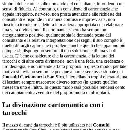
simboli delle carte e sulle domande del consultante, infondendo un
senso di fiducia. Al contrario, un consulente di cartomanzia che
appaia irrequieto, nervoso, non presta attenzione alle richieste dei
consultanti e risponde in maniera confusa e improvvisata, non
riuscirà a terminare la lettura in maniera appropriata ed a elaborare
una vera divinazione. Il cartomante esperto ha sempre un
atteggiamento positivo, qualunque sia la domanda posta dal
consultante e la relativa interpretazione dei segni: il suo compito è
quello di fargli capire che i problemi, anche quelli che appaiono più
complessi, dispongono sempre di una soluzione e di una via di
uscita. E’ bene considerare che la cartomanzia, e la lettura dei
tarocchi o di altre carte divinatorie, non è una fede, una credenza o
un’ideologia, e non intende affatto proporsi in questo modo: per tale
motivo si invitano sempre le persone a non essere ossessionate dai
Consulti Cartomanzia San Siro
, interpellando troppi operatori, ma
di lasciare sempre trascorrere diverso tempo (in genere qualche
mese) tra uno e l’altro. In questo modo sarà possibile rendersi conto
dei cambiamenti avvenuti e del proprio modo di affrontarli.
La divinazione cartomantica con i
tarocchi
Il mazzo di carte da tarocchi è il più utilizzato nei
Consulti