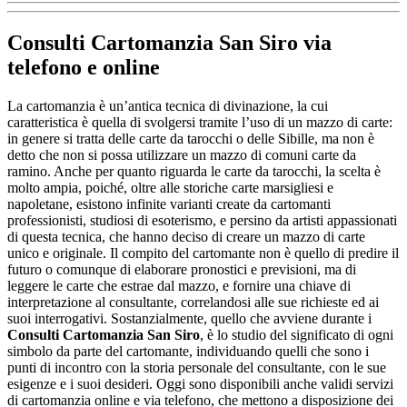
Consulti Cartomanzia San Siro
via
telefono e online
La cartomanzia è un’antica tecnica di divinazione, la cui
caratteristica è quella di svolgersi tramite l’uso di un mazzo di carte:
in genere si tratta delle carte da tarocchi o delle Sibille, ma non è
detto che non si possa utilizzare un mazzo di comuni carte da
ramino. Anche per quanto riguarda le carte da tarocchi, la scelta è
molto ampia, poiché, oltre alle storiche carte marsigliesi e
napoletane, esistono infinite varianti create da cartomanti
professionisti, studiosi di esoterismo, e persino da artisti appassionati
di questa tecnica, che hanno deciso di creare un mazzo di carte
unico e originale. Il compito del cartomante non è quello di predire il
futuro o comunque di elaborare pronostici e previsioni, ma di
leggere le carte che estrae dal mazzo, e fornire una chiave di
interpretazione al consultante, correlandosi alle sue richieste ed ai
suoi interrogativi. Sostanzialmente, quello che avviene durante i
Consulti Cartomanzia San Siro
, è lo studio del significato di ogni
simbolo da parte del cartomante, individuando quelli che sono i
punti di incontro con la storia personale del consultante, con le sue
esigenze e i suoi desideri. Oggi sono disponibili anche validi servizi
di cartomanzia online e via telefono, che mettono a disposizione dei