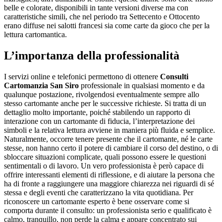
belle e colorate, disponibili in tante versioni diverse ma con
caratteristiche simili, che nel periodo tra Settecento e Ottocento
erano diffuse nei salotti francesi sia come carte da gioco che per la
lettura cartomantica.
L’importanza della professionalità
I servizi online e telefonici permettono di ottenere
Consulti
Cartomanzia San Siro
professionale in qualsiasi momento e da
qualunque postazione, rivolgendosi eventualmente sempre allo
stesso cartomante anche per le successive richieste. Si tratta di un
dettaglio molto importante, poiché stabilendo un rapporto di
interazione con un cartomante di fiducia, l’interpretazione dei
simboli e la relativa lettura avviene in maniera più fluida e semplice.
Naturalmente, occorre tenere presente che il cartomante, né le carte
stesse, non hanno certo il potere di cambiare il corso del destino, o di
sbloccare situazioni complicate, quali possono essere le questioni
sentimentali o di lavoro. Un vero professionista è però capace di
offrire interessanti elementi di riflessione, e di aiutare la persona che
ha di fronte a raggiungere una maggiore chiarezza nei riguardi di sé
stessa e degli eventi che caratterizzano la vita quotidiana. Per
riconoscere un cartomante esperto è bene osservare come si
comporta durante il consulto: un professionista serio e qualificato è
calmo, tranquillo, non perde la calma e appare concentrato sui