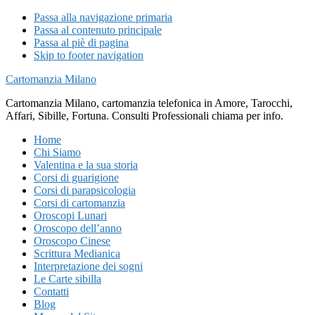
Passa alla navigazione primaria
Passa al contenuto principale
Passa al piè di pagina
Skip to footer navigation
Cartomanzia Milano
Cartomanzia Milano, cartomanzia telefonica in Amore, Tarocchi,
Affari, Sibille, Fortuna. Consulti Professionali chiama per info.
Home
Chi Siamo
Valentina e la sua storia
Corsi di guarigione
Corsi di parapsicologia
Corsi di cartomanzia
Oroscopi Lunari
Oroscopo dell’anno
Oroscopo Cinese
Scrittura Medianica
Interpretazione dei sogni
Le Carte sibilla
Contatti
Blog