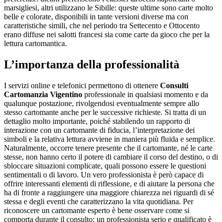
marsigliesi, altri utilizzano le Sibille: queste ultime sono carte molto
belle e colorate, disponibili in tante versioni diverse ma con
caratteristiche simili, che nel periodo tra Settecento e Ottocento
erano diffuse nei salotti francesi sia come carte da gioco che per la
lettura cartomantica.
L’importanza della professionalità
I servizi online e telefonici permettono di ottenere
Consulti
Cartomanzia Vigentino
professionale in qualsiasi momento e da
qualunque postazione, rivolgendosi eventualmente sempre allo
stesso cartomante anche per le successive richieste. Si tratta di un
dettaglio molto importante, poiché stabilendo un rapporto di
interazione con un cartomante di fiducia, l’interpretazione dei
simboli e la relativa lettura avviene in maniera più fluida e semplice.
Naturalmente, occorre tenere presente che il cartomante, né le carte
stesse, non hanno certo il potere di cambiare il corso del destino, o di
sbloccare situazioni complicate, quali possono essere le questioni
sentimentali o di lavoro. Un vero professionista è però capace di
offrire interessanti elementi di riflessione, e di aiutare la persona che
ha di fronte a raggiungere una maggiore chiarezza nei riguardi di sé
stessa e degli eventi che caratterizzano la vita quotidiana. Per
riconoscere un cartomante esperto è bene osservare come si
comporta durante il consulto: un professionista serio e qualificato è