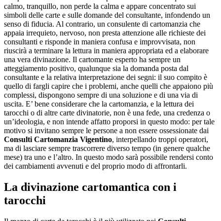
calmo, tranquillo, non perde la calma e appare concentrato sui
simboli delle carte e sulle domande del consultante, infondendo un
senso di fiducia. Al contrario, un consulente di cartomanzia che
appaia irrequieto, nervoso, non presta attenzione alle richieste dei
consultanti e risponde in maniera confusa e improvvisata, non
riuscirà a terminare la lettura in maniera appropriata ed a elaborare
una vera divinazione. Il cartomante esperto ha sempre un
atteggiamento positivo, qualunque sia la domanda posta dal
consultante e la relativa interpretazione dei segni: il suo compito è
quello di fargli capire che i problemi, anche quelli che appaiono più
complessi, dispongono sempre di una soluzione e di una via di
uscita. E’ bene considerare che la cartomanzia, e la lettura dei
tarocchi o di altre carte divinatorie, non è una fede, una credenza o
un’ideologia, e non intende affatto proporsi in questo modo: per tale
motivo si invitano sempre le persone a non essere ossessionate dai
Consulti Cartomanzia Vigentino
, interpellando troppi operatori,
ma di lasciare sempre trascorrere diverso tempo (in genere qualche
mese) tra uno e l’altro. In questo modo sarà possibile rendersi conto
dei cambiamenti avvenuti e del proprio modo di affrontarli.
La divinazione cartomantica con i
tarocchi