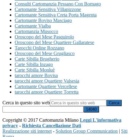
Consulti Cartomanzia Pessano Con Bornago
Cartomante Sensitiva Villapizzone
Cartomante Sensitiva Creta Porta Magenta
Cartomante Boviso Masciago
Cartomante Vialba
Cartomanzia Musocco
Oroscopo del Mese Pasquirolo
Oroscopo del Mese Quartiere Gallaratese
Tarocchi Online Rozzano
Oroscopo del Mese Grugliasco
Carte Sibilla Brugherio
Carte Sibilla Inzago
Carte Sibilla Monluè
tarocchi amore Bovisa
tarocchi amore Quartiere Valsesia
Cartomante Quartiere Vercellese
tarocchi amore Quartiere Torretta
Cerca in questo sito web
Copyright © 2017 Cartomanzia Milano
Leggi L'informativa
privacy
-
Richiesta Cancellazione Dati
Realizzazione siti internet
-
Solution Group Communication
|
Siti
Roma