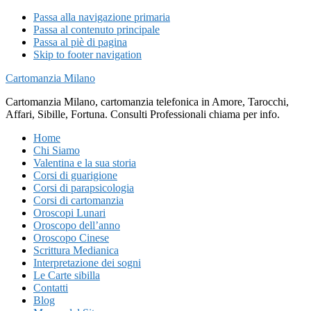
Passa alla navigazione primaria
Passa al contenuto principale
Passa al piè di pagina
Skip to footer navigation
Cartomanzia Milano
Cartomanzia Milano, cartomanzia telefonica in Amore, Tarocchi,
Affari, Sibille, Fortuna. Consulti Professionali chiama per info.
Home
Chi Siamo
Valentina e la sua storia
Corsi di guarigione
Corsi di parapsicologia
Corsi di cartomanzia
Oroscopi Lunari
Oroscopo dell’anno
Oroscopo Cinese
Scrittura Medianica
Interpretazione dei sogni
Le Carte sibilla
Contatti
Blog