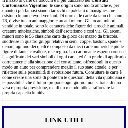
Il mazzo di carte da tarocchi è il più utilizzato nei
Consulti
Cartomanzia Vigentino
, le sue origini sono molto antiche e, per
quanto i più famosi siano i tarocchi napoletani o marsigliesi, ne
esistono innumerevoli versioni. Di norma, le carte da tarocchi sono
78, divise tra arcani maggiori e arcani minori. Gli arcani minori,
ventidue in totale, sono le caratteristiche figure dei tarocchi: animali,
creature mitologiche, simboli dell’esoterismo e così via. Gli arcani
minori sono le 56 classiche carte da gioco del mazzo da briscola,
suddivise in quattro gruppi relativi ai semi, coppe, bastoni, spade e
denari, ognuno dei quali è composto da dieci carte numeriche più le
figure di fante, cavaliere, re e regina. Un cartomante esperto conosce
il significato dei vari simboli di ogni carta, ed è in grado di applicarlo
correttamente alla situazione del consultante, offrendogli in questo
modo un aiuto per comprendere meglio il suo stato attuale, e per
riflettere sulle possibilità di evoluzione futura. Consultare le carte è
come creare una sorta di ponte tra le questioni della vita quotidiana e
le possibilità che il futuro propone ogni giorno: non si tratta di una
vera e propria previsione, ma di un metodo utile a rafforzare la
propria capacità intuitiva.
LINK UTILI