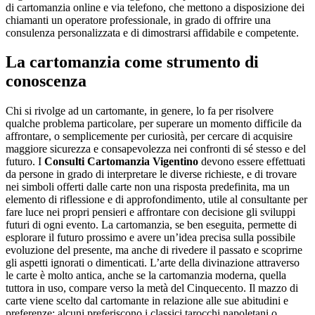
di cartomanzia online e via telefono, che mettono a disposizione dei
chiamanti un operatore professionale, in grado di offrire una
consulenza personalizzata e di dimostrarsi affidabile e competente.
La cartomanzia come strumento di
conoscenza
Chi si rivolge ad un cartomante, in genere, lo fa per risolvere
qualche problema particolare, per superare un momento difficile da
affrontare, o semplicemente per curiosità, per cercare di acquisire
maggiore sicurezza e consapevolezza nei confronti di sé stesso e del
futuro. I
Consulti Cartomanzia Vigentino
devono essere effettuati
da persone in grado di interpretare le diverse richieste, e di trovare
nei simboli offerti dalle carte non una risposta predefinita, ma un
elemento di riflessione e di approfondimento, utile al consultante per
fare luce nei propri pensieri e affrontare con decisione gli sviluppi
futuri di ogni evento. La cartomanzia, se ben eseguita, permette di
esplorare il futuro prossimo e avere un’idea precisa sulla possibile
evoluzione del presente, ma anche di rivedere il passato e scoprirne
gli aspetti ignorati o dimenticati. L’arte della divinazione attraverso
le carte è molto antica, anche se la cartomanzia moderna, quella
tuttora in uso, compare verso la metà del Cinquecento. Il mazzo di
carte viene scelto dal cartomante in relazione alle sue abitudini e
preferenze: alcuni preferiscono i classici tarocchi napoletani o