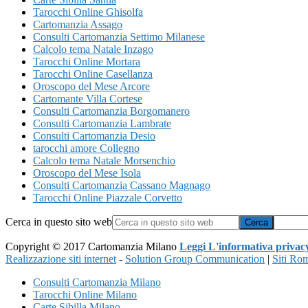
Tarocchi Online Ghisolfa
Cartomanzia Assago
Consulti Cartomanzia Settimo Milanese
Calcolo tema Natale Inzago
Tarocchi Online Mortara
Tarocchi Online Casellanza
Oroscopo del Mese Arcore
Cartomante Villa Cortese
Consulti Cartomanzia Borgomanero
Consulti Cartomanzia Lambrate
Consulti Cartomanzia Desio
tarocchi amore Collegno
Calcolo tema Natale Morsenchio
Oroscopo del Mese Isola
Consulti Cartomanzia Cassano Magnago
Tarocchi Online ​Piazzale ​Corvetto
Cerca in questo sito web
Copyright © 2017 Cartomanzia Milano
Leggi L'informativa privac
Realizzazione siti internet
-
Solution Group Communication
|
Siti Ro
Consulti Cartomanzia Milano
Tarocchi Online Milano
Carte Sibilla Milano