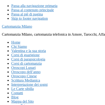
Passa alla navigazione primaria
Passa al contenuto principale
Passa al piè di pagina
Skip to footer navigation
Cartomanzia Milano
Cartomanzia Milano, cartomanzia telefonica in Amore, Tarocchi, Affari
Home
Chi Siamo
Valentina e la sua storia
Corsi di guarigione
Corsi di parapsicologia
Corsi di cartomanzia
Oroscopi Lunari
Oroscopo dell’anno
Oroscopo Cinese
Scrittura Medianica
Interpretazione dei sogni
Le Carte sibilla
Contatti
Blog
Mappa del Sito