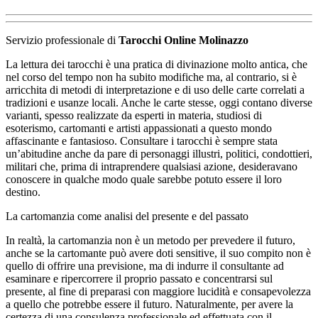
Servizio professionale di
Tarocchi Online Molinazzo
La lettura dei tarocchi è una pratica di divinazione molto antica, che
nel corso del tempo non ha subito modifiche ma, al contrario, si è
arricchita di metodi di interpretazione e di uso delle carte correlati a
tradizioni e usanze locali. Anche le carte stesse, oggi contano diverse
varianti, spesso realizzate da esperti in materia, studiosi di
esoterismo, cartomanti e artisti appassionati a questo mondo
affascinante e fantasioso. Consultare i tarocchi è sempre stata
un’abitudine anche da pare di personaggi illustri, politici, condottieri,
militari che, prima di intraprendere qualsiasi azione, desideravano
conoscere in qualche modo quale sarebbe potuto essere il loro
destino.
La cartomanzia come analisi del presente e del passato
In realtà, la cartomanzia non è un metodo per prevedere il futuro,
anche se la cartomante può avere doti sensitive, il suo compito non è
quello di offrire una previsione, ma di indurre il consultante ad
esaminare e ripercorrere il proprio passato e concentrarsi sul
presente, al fine di preparasi con maggiore lucidità e consapevolezza
a quello che potrebbe essere il futuro. Naturalmente, per avere la
certezza di una consulenza professionale ed effettuata con il