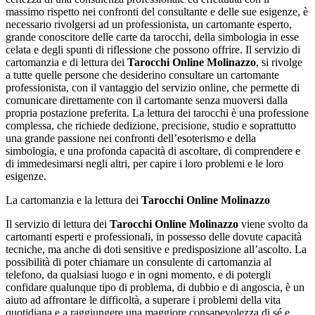
massimo rispetto nei confronti del consultante e delle sue esigenze, è
necessario rivolgersi ad un professionista, un cartomante esperto,
grande conoscitore delle carte da tarocchi, della simbologia in esse
celata e degli spunti di riflessione che possono offrire. Il servizio di
cartomanzia e di lettura dei
Tarocchi Online Molinazzo
, si rivolge
a tutte quelle persone che desiderino consultare un cartomante
professionista, con il vantaggio del servizio online, che permette di
comunicare direttamente con il cartomante senza muoversi dalla
propria postazione preferita. La lettura dei tarocchi è una professione
complessa, che richiede dedizione, precisione, studio e soprattutto
una grande passione nei confronti dell’esoterismo e della
simbologia, e una profonda capacità di ascoltare, di comprendere e
di immedesimarsi negli altri, per capire i loro problemi e le loro
esigenze.
La cartomanzia e la lettura dei
Tarocchi Online Molinazzo
Il servizio di lettura dei
Tarocchi Online Molinazzo
viene svolto da
cartomanti esperti e professionali, in possesso delle dovute capacità
tecniche, ma anche di doti sensitive e predisposizione all’ascolto. La
possibilità di poter chiamare un consulente di cartomanzia al
telefono, da qualsiasi luogo e in ogni momento, e di potergli
confidare qualunque tipo di problema, di dubbio e di angoscia, è un
aiuto ad affrontare le difficoltà, a superare i problemi della vita
quotidiana e a raggiungere una maggiore consapevolezza di sé e