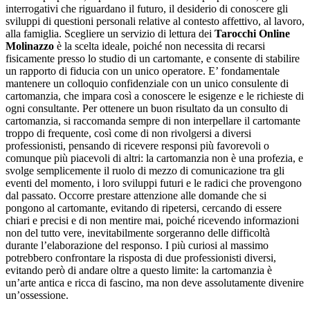
interrogativi che riguardano il futuro, il desiderio di conoscere gli
sviluppi di questioni personali relative al contesto affettivo, al lavoro,
alla famiglia. Scegliere un servizio di lettura dei
Tarocchi Online
Molinazzo
è la scelta ideale, poiché non necessita di recarsi
fisicamente presso lo studio di un cartomante, e consente di stabilire
un rapporto di fiducia con un unico operatore. E’ fondamentale
mantenere un colloquio confidenziale con un unico consulente di
cartomanzia, che impara così a conoscere le esigenze e le richieste di
ogni consultante. Per ottenere un buon risultato da un consulto di
cartomanzia, si raccomanda sempre di non interpellare il cartomante
troppo di frequente, così come di non rivolgersi a diversi
professionisti, pensando di ricevere responsi più favorevoli o
comunque più piacevoli di altri: la cartomanzia non è una profezia, e
svolge semplicemente il ruolo di mezzo di comunicazione tra gli
eventi del momento, i loro sviluppi futuri e le radici che provengono
dal passato. Occorre prestare attenzione alle domande che si
pongono al cartomante, evitando di ripetersi, cercando di essere
chiari e precisi e di non mentire mai, poiché ricevendo informazioni
non del tutto vere, inevitabilmente sorgeranno delle difficoltà
durante l’elaborazione del responso. I più curiosi al massimo
potrebbero confrontare la risposta di due professionisti diversi,
evitando però di andare oltre a questo limite: la cartomanzia è
un’arte antica e ricca di fascino, ma non deve assolutamente divenire
un’ossessione.