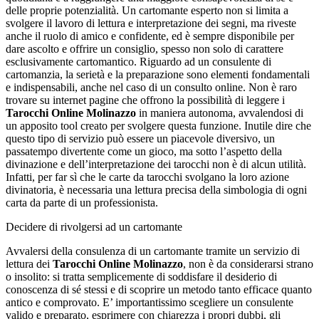
delle proprie potenzialità. Un cartomante esperto non si limita a
svolgere il lavoro di lettura e interpretazione dei segni, ma riveste
anche il ruolo di amico e confidente, ed è sempre disponibile per
dare ascolto e offrire un consiglio, spesso non solo di carattere
esclusivamente cartomantico. Riguardo ad un consulente di
cartomanzia, la serietà e la preparazione sono elementi fondamentali
e indispensabili, anche nel caso di un consulto online. Non è raro
trovare su internet pagine che offrono la possibilità di leggere i
Tarocchi Online Molinazzo
in maniera autonoma, avvalendosi di
un apposito tool creato per svolgere questa funzione. Inutile dire che
questo tipo di servizio può essere un piacevole diversivo, un
passatempo divertente come un gioco, ma sotto l’aspetto della
divinazione e dell’interpretazione dei tarocchi non è di alcun utilità.
Infatti, per far sì che le carte da tarocchi svolgano la loro azione
divinatoria, è necessaria una lettura precisa della simbologia di ogni
carta da parte di un professionista.
Decidere di rivolgersi ad un cartomante
Avvalersi della consulenza di un cartomante tramite un servizio di
lettura dei
Tarocchi Online Molinazzo
, non è da considerarsi strano
o insolito: si tratta semplicemente di soddisfare il desiderio di
conoscenza di sé stessi e di scoprire un metodo tanto efficace quanto
antico e comprovato. E’ importantissimo scegliere un consulente
valido e preparato, esprimere con chiarezza i propri dubbi, gli