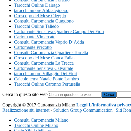
Tarocchi Online Dairago
tarocchi amore Abbiategrasso
Oroscopo del Mese Oleggio
Consulti Cartomanzia Cuggiono
Tarocchi Online Taliedo
Cartomante Sensitiva Quartiere Campo Dei Fiori
Cartomante Vimercate
Consulti Cartomanzia Vaprio D’Adda
Cartomante Precotto
Consulti Cartomanzia Quartiere Torretta
Oroscopo del Mese Conca Fallata
Consulti Cartomanzia La Trecca
Cartomante Sensitiva Calvairate
tarocchi amore Villaggio Dei Fiori
Calcolo tema Natale Ponte Lambro
Tarocchi Online Caronno Pertusella
Cerca in questo sito web
Copyright © 2017 Cartomanzia Milano
Leggi L'informativa privac
Realizzazione siti internet
-
Solution Group Communication
|
Siti Ro
Consulti Cartomanzia Milano
Tarocchi Online Milano
Carte Sibilla Milano