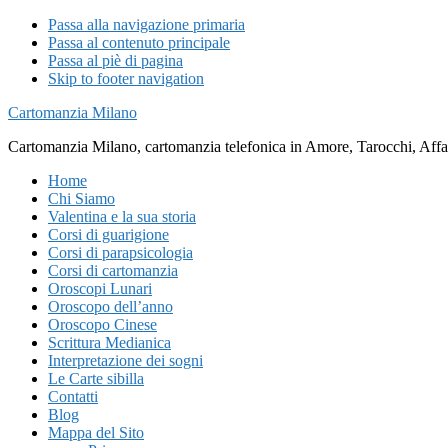
Passa alla navigazione primaria
Passa al contenuto principale
Passa al piè di pagina
Skip to footer navigation
Cartomanzia Milano
Cartomanzia Milano, cartomanzia telefonica in Amore, Tarocchi, Affari
Home
Chi Siamo
Valentina e la sua storia
Corsi di guarigione
Corsi di parapsicologia
Corsi di cartomanzia
Oroscopi Lunari
Oroscopo dell’anno
Oroscopo Cinese
Scrittura Medianica
Interpretazione dei sogni
Le Carte sibilla
Contatti
Blog
Mappa del Sito