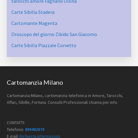
tarocchi amore Fagnano Olona
Carte Sibilla Stadera
Cartomante Magenta
Oroscopo del giorno Zibido San Giacomo
Carte Sibilla ​Piazzale ​Corvetto
Footer
Cartomanzia Milano
Cartomanzia Milano, cartomanzia telefonica in Amore, Tarocchi,
Affari, Sibille, Fortuna. Consulti Professionali chiama per info.
CONTATTI:
Telefono:
899482079
E-mail:
Richiesta informazioni