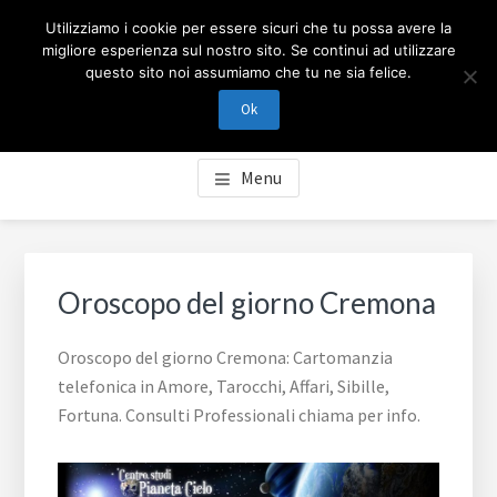
Passa
Passa
Skip
CARTOMANZIA MILANO
Utilizziamo i cookie per essere sicuri che tu possa avere la
al
al
to
migliore esperienza sul nostro sito. Se continui ad utilizzare
contenuto
piè
footer
questo sito noi assumiamo che tu ne sia felice.
Cartomanzia Milano, cartomanzia telefonica in Amore,
principale
di
navigation
Tarocchi, Affari, Sibille, Fortuna. Consulti Professionali
Ok
pagina
chiama per info.
Menu
Oroscopo del giorno Cremona
Oroscopo del giorno Cremona: Cartomanzia
telefonica in Amore, Tarocchi, Affari, Sibille,
Fortuna. Consulti Professionali chiama per info.