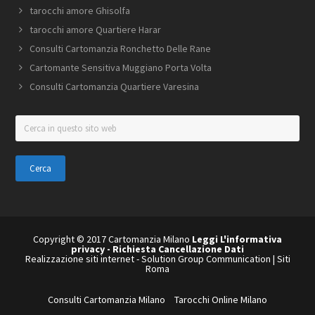
tarocchi amore Ghisolfa
tarocchi amore Quartiere Harar
Consulti Cartomanzia Ronchetto Delle Rane
Cartomante Sensitiva Muggiano Porta Volta
Consulti Cartomanzia Quartiere Varesina
Cerca
in
questo
sito
web
Copyright © 2017 Cartomanzia Milano
Leggi L'informativa
privacy
-
Richiesta Cancellazione Dati
Realizzazione siti internet
-
Solution Group Communication
|
Siti
Roma
Consulti Cartomanzia Milano
Tarocchi Online Milano