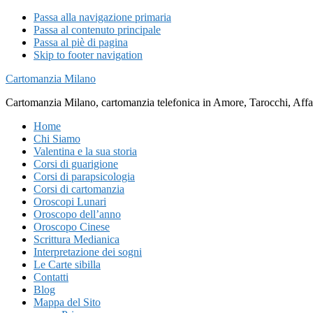
Passa alla navigazione primaria
Passa al contenuto principale
Passa al piè di pagina
Skip to footer navigation
Cartomanzia Milano
Cartomanzia Milano, cartomanzia telefonica in Amore, Tarocchi, Affari
Home
Chi Siamo
Valentina e la sua storia
Corsi di guarigione
Corsi di parapsicologia
Corsi di cartomanzia
Oroscopi Lunari
Oroscopo dell’anno
Oroscopo Cinese
Scrittura Medianica
Interpretazione dei sogni
Le Carte sibilla
Contatti
Blog
Mappa del Sito