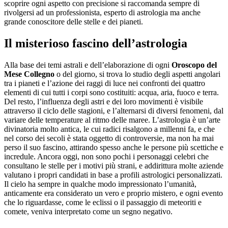
scoprire ogni aspetto con precisione si raccomanda sempre di
rivolgersi ad un professionista, esperto di astrologia ma anche
grande conoscitore delle stelle e dei pianeti.
Il misterioso fascino dell’astrologia
Alla base dei temi astrali e dell’elaborazione di ogni
Oroscopo del
Mese Collegno
o del giorno, si trova lo studio degli aspetti angolari
tra i pianeti e l’azione dei raggi di luce nei confronti dei quattro
elementi di cui tutti i corpi sono costituiti: acqua, aria, fuoco e terra.
Del resto, l’influenza degli astri e dei loro movimenti è visibile
attraverso il ciclo delle stagioni, e l’alternarsi di diversi fenomeni, dal
variare delle temperature al ritmo delle maree. L’astrologia è un’arte
divinatoria molto antica, le cui radici risalgono a millenni fa, e che
nel corso dei secoli è stata oggetto di controversie, ma non ha mai
perso il suo fascino, attirando spesso anche le persone più scettiche e
incredule. Ancora oggi, non sono pochi i personaggi celebri che
consultano le stelle per i motivi più strani, e addirittura molte aziende
valutano i propri candidati in base a profili astrologici personalizzati.
Il cielo ha sempre in qualche modo impressionato l’umanità,
anticamente era considerato un vero e proprio mistero, e ogni evento
che lo riguardasse, come le eclissi o il passaggio di meteoriti e
comete, veniva interpretato come un segno negativo.