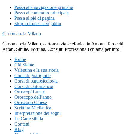
Passa alla navigazione primaria
Passa al contenuto principale
Passa al piè di pagina
Skip to footer navigation
Cartomanzia Milano
Cartomanzia Milano, cartomanzia telefonica in Amore, Tarocchi,
Affari, Sibille, Fortuna. Consulti Professionali chiama per info.
Home
Chi Siamo
Valentina e la sua storia
Corsi di guarigione
Corsi di parapsicologia
Corsi di cartomanzia
Oroscopi Lunari
Oroscopo dell’anno
Oroscopo Cinese
Scrittura Medianica
Interpretazione dei sogni
Le Carte sibilla
Contatti
Blog