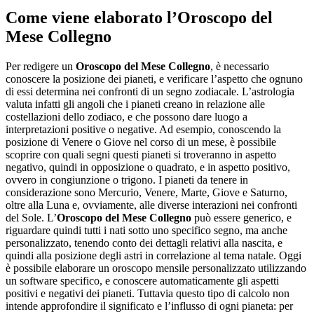
Come viene elaborato l’
Oroscopo del
Mese Collegno
Per redigere un
Oroscopo del Mese Collegno
, è necessario
conoscere la posizione dei pianeti, e verificare l’aspetto che ognuno
di essi determina nei confronti di un segno zodiacale. L’astrologia
valuta infatti gli angoli che i pianeti creano in relazione alle
costellazioni dello zodiaco, e che possono dare luogo a
interpretazioni positive o negative. Ad esempio, conoscendo la
posizione di Venere o Giove nel corso di un mese, è possibile
scoprire con quali segni questi pianeti si troveranno in aspetto
negativo, quindi in opposizione o quadrato, e in aspetto positivo,
ovvero in congiunzione o trigono. I pianeti da tenere in
considerazione sono Mercurio, Venere, Marte, Giove e Saturno,
oltre alla Luna e, ovviamente, alle diverse interazioni nei confronti
del Sole. L’
Oroscopo del Mese Collegno
può essere generico, e
riguardare quindi tutti i nati sotto uno specifico segno, ma anche
personalizzato, tenendo conto dei dettagli relativi alla nascita, e
quindi alla posizione degli astri in correlazione al tema natale. Oggi
è possibile elaborare un oroscopo mensile personalizzato utilizzando
un software specifico, e conoscere automaticamente gli aspetti
positivi e negativi dei pianeti. Tuttavia questo tipo di calcolo non
intende approfondire il significato e l’influsso di ogni pianeta: per