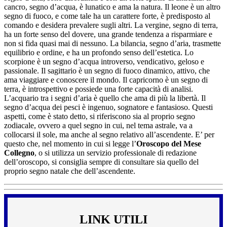
cancro, segno d’acqua, è lunatico e ama la natura. Il leone è un altro
segno di fuoco, e come tale ha un carattere forte, è predisposto al
comando e desidera prevalere sugli altri. La vergine, segno di terra,
ha un forte senso del dovere, una grande tendenza a risparmiare e
non si fida quasi mai di nessuno. La bilancia, segno d’aria, trasmette
equilibrio e ordine, e ha un profondo senso dell’estetica. Lo
scorpione è un segno d’acqua introverso, vendicativo, geloso e
passionale. Il sagittario è un segno di fuoco dinamico, attivo, che
ama viaggiare e conoscere il mondo. Il capricorno è un segno di
terra, è introspettivo e possiede una forte capacità di analisi.
L’acquario tra i segni d’aria è quello che ama di più la libertà. Il
segno d’acqua dei pesci è ingenuo, sognatore e fantasioso. Questi
aspetti, come è stato detto, si riferiscono sia al proprio segno
zodiacale, ovvero a quel segno in cui, nel tema astrale, va a
collocarsi il sole, ma anche al segno relativo all’ascendente. E’ per
questo che, nel momento in cui si legge l’
Oroscopo del Mese
Collegno
, o si utilizza un servizio professionale di redazione
dell’oroscopo, si consiglia sempre di consultare sia quello del
proprio segno natale che dell’ascendente.
LINK UTILI