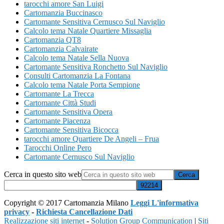
tarocchi amore San Luigi
Cartomanzia Buccinasco
Cartomante Sensitiva Cernusco Sul Naviglio
Calcolo tema Natale Quartiere Missaglia
Cartomanzia QT8
Cartomanzia Calvairate
Calcolo tema Natale Sella Nuova
Cartomante Sensitiva Ronchetto Sul Naviglio
Consulti Cartomanzia La Fontana
Calcolo tema Natale Porta Sempione
Cartomante La Trecca
Cartomante Città Studi
Cartomante Sensitiva Opera
Cartomante Piacenza
Cartomante Sensitiva Bicocca
tarocchi amore Quartiere De Angeli – Frua
Tarocchi Online Pero
Cartomante Cernusco Sul Naviglio
Cerca in questo sito web
Copyright © 2017 Cartomanzia Milano
Leggi L'informativa
privacy
-
Richiesta Cancellazione Dati
Realizzazione siti internet
-
Solution Group Communication
|
Siti