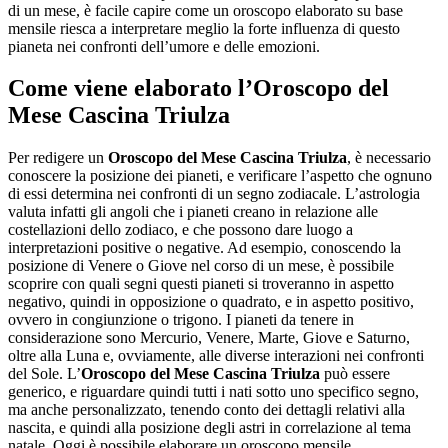
di un mese, è facile capire come un oroscopo elaborato su base
mensile riesca a interpretare meglio la forte influenza di questo
pianeta nei confronti dell’umore e delle emozioni.
Come viene elaborato l’
Oroscopo del
Mese Cascina Triulza
Per redigere un
Oroscopo del Mese Cascina Triulza
, è necessario
conoscere la posizione dei pianeti, e verificare l’aspetto che ognuno
di essi determina nei confronti di un segno zodiacale. L’astrologia
valuta infatti gli angoli che i pianeti creano in relazione alle
costellazioni dello zodiaco, e che possono dare luogo a
interpretazioni positive o negative. Ad esempio, conoscendo la
posizione di Venere o Giove nel corso di un mese, è possibile
scoprire con quali segni questi pianeti si troveranno in aspetto
negativo, quindi in opposizione o quadrato, e in aspetto positivo,
ovvero in congiunzione o trigono. I pianeti da tenere in
considerazione sono Mercurio, Venere, Marte, Giove e Saturno,
oltre alla Luna e, ovviamente, alle diverse interazioni nei confronti
del Sole. L’
Oroscopo del Mese Cascina Triulza
può essere
generico, e riguardare quindi tutti i nati sotto uno specifico segno,
ma anche personalizzato, tenendo conto dei dettagli relativi alla
nascita, e quindi alla posizione degli astri in correlazione al tema
natale. Oggi è possibile elaborare un oroscopo mensile