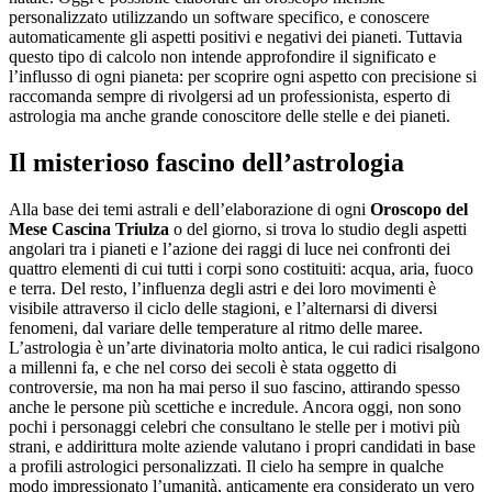
personalizzato utilizzando un software specifico, e conoscere
automaticamente gli aspetti positivi e negativi dei pianeti. Tuttavia
questo tipo di calcolo non intende approfondire il significato e
l’influsso di ogni pianeta: per scoprire ogni aspetto con precisione si
raccomanda sempre di rivolgersi ad un professionista, esperto di
astrologia ma anche grande conoscitore delle stelle e dei pianeti.
Il misterioso fascino dell’astrologia
Alla base dei temi astrali e dell’elaborazione di ogni
Oroscopo del
Mese Cascina Triulza
o del giorno, si trova lo studio degli aspetti
angolari tra i pianeti e l’azione dei raggi di luce nei confronti dei
quattro elementi di cui tutti i corpi sono costituiti: acqua, aria, fuoco
e terra. Del resto, l’influenza degli astri e dei loro movimenti è
visibile attraverso il ciclo delle stagioni, e l’alternarsi di diversi
fenomeni, dal variare delle temperature al ritmo delle maree.
L’astrologia è un’arte divinatoria molto antica, le cui radici risalgono
a millenni fa, e che nel corso dei secoli è stata oggetto di
controversie, ma non ha mai perso il suo fascino, attirando spesso
anche le persone più scettiche e incredule. Ancora oggi, non sono
pochi i personaggi celebri che consultano le stelle per i motivi più
strani, e addirittura molte aziende valutano i propri candidati in base
a profili astrologici personalizzati. Il cielo ha sempre in qualche
modo impressionato l’umanità, anticamente era considerato un vero