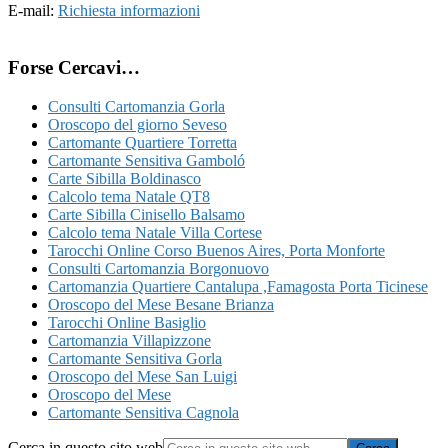
E-mail:
Richiesta informazioni
Forse Cercavi…
Consulti Cartomanzia Gorla
Oroscopo del giorno Seveso
Cartomante Quartiere Torretta
Cartomante Sensitiva Gamboló
Carte Sibilla Boldinasco
Calcolo tema Natale QT8
Carte Sibilla Cinisello Balsamo
Calcolo tema Natale Villa Cortese
Tarocchi Online ​Corso Buenos Aires,​ Porta Monforte
Consulti Cartomanzia Borgonuovo
Cartomanzia Quartiere Cantalupa ​,Famagosta​ Porta Ticinese
Oroscopo del Mese Besane Brianza
Tarocchi Online Basiglio
Cartomanzia Villapizzone
Cartomante Sensitiva Gorla
Oroscopo del Mese San Luigi
Oroscopo del Mese
Cartomante Sensitiva Cagnola
Cerca in questo sito web