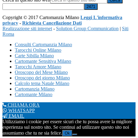
Copyright © 2017 Cartomanzia Milano
Leggi L'informativa
privacy
-
Richiesta Cancellazione Dati
Realizzazione siti internet
-
Solution Group Communication
|
Siti
Roma
Consulti Cartomanzia Milano
Tarocchi Online Milano
Carte Sibilla Milano
Cartomante Sensitiva Milano
Tarocchi Amore Milano
Oroscopo del Mese Milano
Oroscopo del giorno Milano
Calcolo tema Natale Milano
Cartomanzia Milano
Cartomante Milano
CHIAMA ORA
WHATSAPP
EMAIL
Utilizziamo i cookie per essere sicuri che tu possa avere la migliore
esperienza sul nostro sito. Se continui ad utilizzare questo sito noi
assumiamo che tu ne sia felice.
Ok