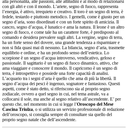
alla personalità, alle passioni, alle attitudini e al modo di relazionarsi
con gli altri e con il mondo. L’ariete, segno di fuoco, rappresenta
l’energia, è attivo, irrequieto e creativo. Il toro è un segno di terra, è
fedele, testardo e piuttosto metodico. I gemelli, come è giusto per un
segno d’aria, sono disordinati e con un forte spirito di amicizia. Il
cancro, segno d’acqua, è lunatico e ama la natura. Il leone è un altro
segno di fuoco, e come tale ha un carattere forte, è predisposto al
comando e desidera prevalere sugli altri. La vergine, segno di terra,
ha un forte senso del dovere, una grande tendenza a risparmiare e
non si fida quasi mai di nessuno. La bilancia, segno d’aria, trasmette
equilibrio e ordine, e ha un profondo senso dell’estetica. Lo
scorpione è un segno d’acqua introverso, vendicativo, geloso e
passionale. Il sagittario è un segno di fuoco dinamico, attivo, che
ama viaggiare e conoscere il mondo. Il capricorno è un segno di
terra, è introspettivo e possiede una forte capacità di analisi.
L’acquario tra i segni d’aria è quello che ama di più la libertà. Il
segno d’acqua dei pesci è ingenuo, sognatore e fantasioso. Questi
aspetti, come è stato detto, si riferiscono sia al proprio segno
zodiacale, ovvero a quel segno in cui, nel tema astrale, va a
collocarsi il sole, ma anche al segno relativo all’ascendente. E’ per
questo che, nel momento in cui si legge l’
Oroscopo del Mese
Cascina Triulza
, o si utilizza un servizio professionale di redazione
dell’oroscopo, si consiglia sempre di consultare sia quello del
proprio segno natale che dell’ascendente.