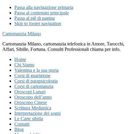
Passa alla navigazione primaria
Passa al contenuto principale
Passa al piè di pagina
Skip to footer navigation
Cartomanzia Milano
Cartomanzia Milano, cartomanzia telefonica in Amore, Tarocchi,
Affari, Sibille, Fortuna. Consulti Professionali chiama per info.
Home
Chi Siamo
Valentina e la sua storia
Corsi di guarigione
Corsi di parapsicologia
Corsi di cartomanzia
Oroscopi Lunari
Oroscopo dell’anno
Oroscopo Cinese
Scrittura Medianica
Interpretazione dei sogni
Le Carte sibilla
Contatti
Blog