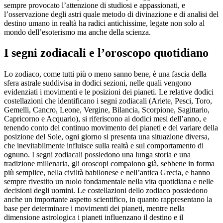
sempre provocato l’attenzione di studiosi e appassionati, e
l’osservazione degli astri quale metodo di divinazione e di analisi del
destino umano in realtà ha radici antichissime, legate non solo al
mondo dell’esoterismo ma anche della scienza.
I segni zodiacali e l’oroscopo quotidiano
Lo zodiaco, come tutti più o meno sanno bene, è una fascia della
sfera astrale suddivisa in dodici sezioni, nelle quali vengono
evidenziati i movimenti e le posizioni dei pianeti. Le relative dodici
costellazioni che identificano i segni zodiacali (Ariete, Pesci, Toro,
Gemelli, Cancro, Leone, Vergine, Bilancia, Scorpione, Sagittario,
Capricorno e Acquario), si riferiscono ai dodici mesi dell’anno, e
tenendo conto del continuo movimento dei pianeti e del variare della
posizione del Sole, ogni giorno si presenta una situazione diversa,
che inevitabilmente influisce sulla realtà e sul comportamento di
ognuno. I segni zodiacali possiedono una lunga storia e una
tradizione millenaria, gli oroscopi compaiono già, sebbene in forma
più semplice, nella civiltà babilonese e nell’antica Grecia, e hanno
sempre rivestito un ruolo fondamentale nella vita quotidiana e nelle
decisioni degli uomini. Le costellazioni dello zodiaco possiedono
anche un importante aspetto scientifico, in quanto rappresentano la
base per determinare i movimenti dei pianeti, mentre nella
dimensione astrologica i pianeti influenzano il destino e il