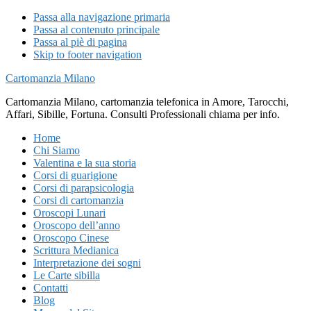
Passa alla navigazione primaria
Passa al contenuto principale
Passa al piè di pagina
Skip to footer navigation
Cartomanzia Milano
Cartomanzia Milano, cartomanzia telefonica in Amore, Tarocchi,
Affari, Sibille, Fortuna. Consulti Professionali chiama per info.
Home
Chi Siamo
Valentina e la sua storia
Corsi di guarigione
Corsi di parapsicologia
Corsi di cartomanzia
Oroscopi Lunari
Oroscopo dell’anno
Oroscopo Cinese
Scrittura Medianica
Interpretazione dei sogni
Le Carte sibilla
Contatti
Blog