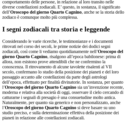
comportamento delle persone, in relazione al loro transito nelle
diverse costellazioni zodiacali. E’ questo, in sostanza, il significato
dell’
Oroscopo del giorno Quarto Cagnino
, anche se la storia dello
zodiaco è comunque molto più complessa.
I segni zodiacali tra storia e leggende
Considerando le varie ricerche, le testimonianze e i documenti
ritrovati nel corso dei secoli, le prime notizie dei dodici segni
zodiacali, così come li vediamo quotidianamente nell’
Oroscopo del
giorno Quarto Cagnino
, risalgono all’epoca babilonese: prima di
allora, non esistono prove attendibili che ne confermino la
conoscenza. Il ritrovamento di alcune tavolette risalenti al VII
secolo, confermano lo studio della posizione dei pianeti e del loro
passaggio accanto alle costellazioni da parte degli astrologi
dell’epoca, effettuato per finalità divinatorie. In sostanza, per quanto
l’
Oroscopo del giorno Quarto Cagnino
sia un’invenzione recente,
moderna e relativa alla società di oggi, osservare il cielo cercando di
catturarne i segnali di presagio è una consuetudine molto antica.
Naturalmente, per quanto sia generico e non personalizzato, anche
l’
Oroscopo del giorno Quarto Cagnino
si deve basare su uno
studio preciso, e sulla determinazione effettiva della posizione dei
pianeti in relazione alle costellazioni zodiacali.