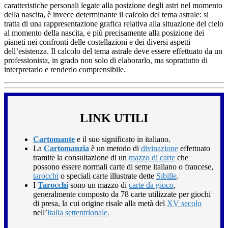
caratteristiche personali legate alla posizione degli astri nel momento
della nascita, è invece determinante il calcolo del tema astrale: si
tratta di una rappresentazione grafica relativa alla situazione del cielo
al momento della nascita, e più precisamente alla posizione dei
pianeti nei confronti delle costellazioni e dei diversi aspetti
dell’esistenza. Il calcolo del tema astrale deve essere effettuato da un
professionista, in grado non solo di elaborarlo, ma soprattutto di
interpretarlo e renderlo comprensibile.
LINK UTILI
Cartomante
e il suo significato in italiano.
La
Cartomanzia
è un metodo di
divinazione
effettuato
tramite la consultazione di un
mazzo di carte
che
possono essere normali carte di seme italiano o francese,
tarocchi
o speciali carte illustrate dette
Sibille
.
I
Tarocchi
sono un mazzo di
carte da gioco
,
generalmente composto da 78 carte utilizzate per giochi
di presa, la cui origine risale alla metà del
XV secolo
nell’
Italia settentrionale.