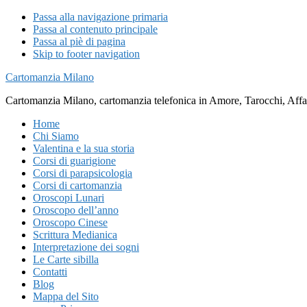
Passa alla navigazione primaria
Passa al contenuto principale
Passa al piè di pagina
Skip to footer navigation
Cartomanzia Milano
Cartomanzia Milano, cartomanzia telefonica in Amore, Tarocchi, Affari
Home
Chi Siamo
Valentina e la sua storia
Corsi di guarigione
Corsi di parapsicologia
Corsi di cartomanzia
Oroscopi Lunari
Oroscopo dell’anno
Oroscopo Cinese
Scrittura Medianica
Interpretazione dei sogni
Le Carte sibilla
Contatti
Blog
Mappa del Sito