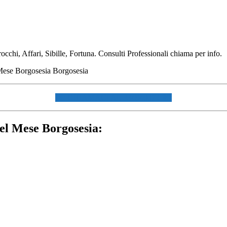
hi, Affari, Sibille, Fortuna. Consulti Professionali chiama per info.
☏ CHIAMACI AL 334940072 ☏
del Mese Borgosesia: