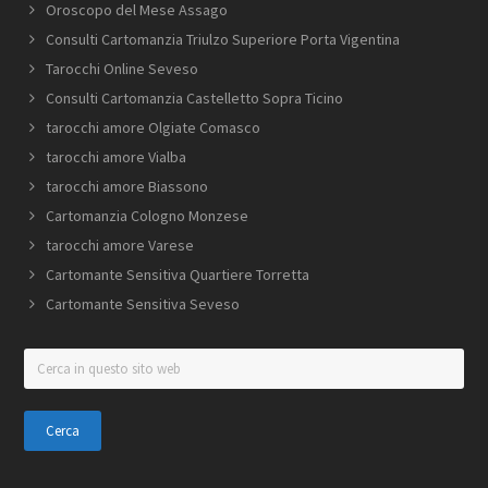
Oroscopo del Mese Assago
Consulti Cartomanzia Triulzo Superiore Porta Vigentina
Tarocchi Online Seveso
Consulti Cartomanzia Castelletto Sopra Ticino
tarocchi amore Olgiate Comasco
tarocchi amore Vialba
tarocchi amore Biassono
Cartomanzia Cologno Monzese
tarocchi amore Varese
Cartomante Sensitiva Quartiere Torretta
Cartomante Sensitiva Seveso
Cerca
in
questo
sito
web