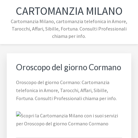
Passa
Passa
Passa
Skip
CARTOMANZIA MILANO
alla
al
al
to
navigazione
contenuto
piè
footer
Cartomanzia Milano, cartomanzia telefonica in Amore,
primaria
principale
di
navigation
Tarocchi, Affari, Sibille, Fortuna. Consulti Professionali
pagina
chiama per info.
Oroscopo del giorno Cormano
Oroscopo del giorno Cormano: Cartomanzia
telefonica in Amore, Tarocchi, Affari, Sibille,
Fortuna. Consulti Professionali chiama per info.